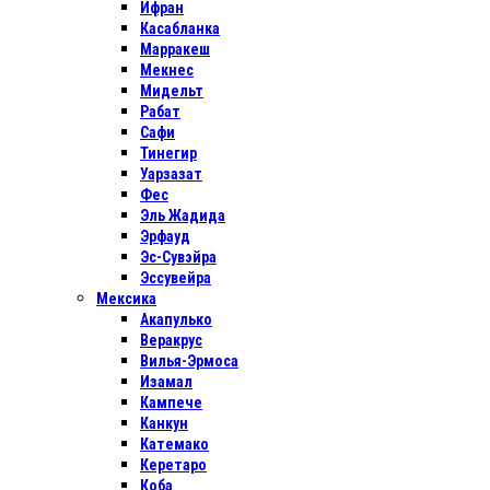
Ифран
Касабланка
Марракеш
Мекнес
Мидельт
Рабат
Сафи
Тинегир
Уарзазат
Фес
Эль Жадида
Эрфауд
Эс-Сувэйра
Эссувейра
Мексика
Акапулько
Веракрус
Вилья-Эрмоса
Изамал
Кампече
Канкун
Катемако
Керетаро
Коба