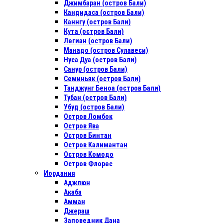
Джимбаран (остров Бали)
Кандидаса (остров Бали)
Каннгу (остров Бали)
Кута (остров Бали)
Легиан (остров Бали)
Манадо (остров Сулавеси)
Нуса Дуа (остров Бали)
Санур (остров Бали)
Семиньяк (остров Бали)
Танджунг Беноа (остров Бали)
Тубан (остров Бали)
Убуд (остров Бали)
Остров Ломбок
Остров Ява
Остров Бинтан
Остров Калимантан
Остров Комодо
Остров Флорес
Иордания
Аджлюн
Акаба
Амман
Джераш
Заповедник Дана