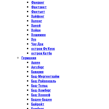
Фанранг
Фантхиет
Фантьет
Хайфонг
Халонг
Ханой
Хойан
Хошимин
Хуэ
Чау Док
остров Фу Куок
остров Катба
Германия
Аахен
Аугсбург
Бавария
Бад-Мергентхайм
Бад-Райхенхаль
Бад-Тольц
Бад-Хомбург
Бад-Хоннеф
Баден-Баден
Байройт
Бамберг