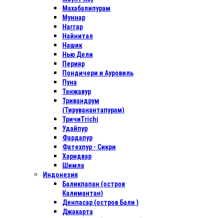
Махабалипурам
Муннар
Наггар
Найнитал
Нашик
Нью Дели
Перияр
Пондичери и Ауровиль
Пуна
Танжавур
Тривандрум
(Тируванантапурам)
ТричиTrichi
Удайпур
Фардапур
Фатехпур - Сикри
Харидвар
Шимла
Индонезия
Баликпапан (остров
Калимантан)
Денпасар (остров Бали )
Джакарта