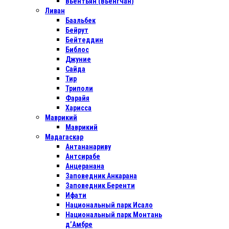
Вьентьян (Вьенгчан)
Ливан
Баальбек
Бейрут
Бейтеддин
Библос
Джуние
Сайда
Тир
Триполи
Фарайя
Харисса
Маврикий
Маврикий
Мадагаскар
Антананариву
Антсирабе
Анцеранана
Заповедник Анкарана
Заповедник Беренти
Ифати
Национальный парк Исало
Национальный парк Монтань
д’Амбре