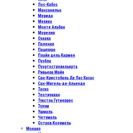
Лос-Кабос
Мансанильо
Мерида
Мехико
Монте Альбан
Морелия
Оахака
Паленке
Пацкуаро
Плайя дель Кармен
Пуэбла
Пуэртостровальярта
Ривьера Майя
Сан-Кристобаль Де Лас Касас
Сан-Мигель-де-Альенде
Таско
Теотиуакан
Тукстла Гутиеррес
Тулум
Ушмаль
Четумаль
Остров Козумель
Монако