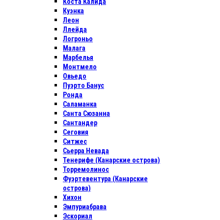
Коста Калида
Куэнка
Леон
Ллейда
Логроньо
Малага
Марбелья
Монтмело
Овьедо
Пуэрто Банус
Ронда
Саламанка
Санта Сюзанна
Сантандер
Сеговия
Ситжес
Сьерра Невада
Тенерифе (Канарские острова)
Торремолинос
Фуэртевентура (Канарские
острова)
Хихон
Эмпуриабрава
Эскориал