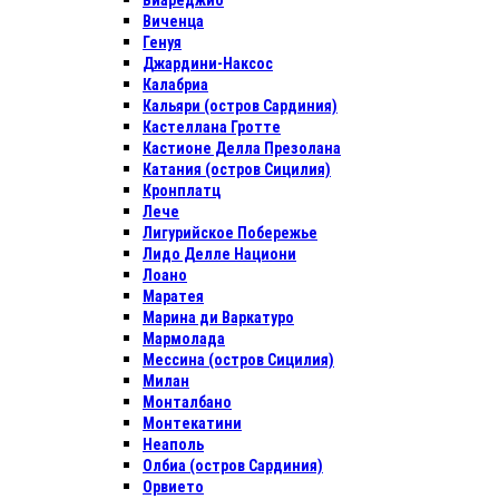
Виареджио
Виченца
Генуя
Джардини-Наксос
Калабриа
Кальяри (остров Сардиния)
Кастеллана Гротте
Кастионе Делла Презолана
Катания (остров Сицилия)
Кронплатц
Лече
Лигурийское Побережье
Лидо Делле Национи
Лоано
Маратея
Марина ди Варкатуро
Мармолада
Мессина (остров Сицилия)
Милан
Монталбано
Монтекатини
Неаполь
Олбиа (остров Сардиния)
Орвието