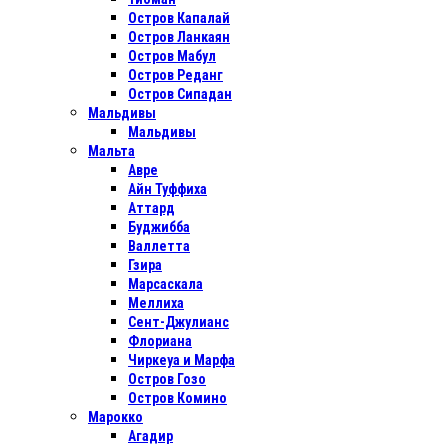
Остров Капалай
Остров Ланкаян
Остров Мабул
Остров Реданг
Остров Сипадан
Мальдивы
Мальдивы
Мальта
Авре
Айн Туффиха
Аттард
Буджибба
Валлетта
Гзира
Марсаскала
Меллиха
Сент-Джулианс
Флориана
Чиркеуа и Марфа
Остров Гозо
Остров Комино
Марокко
Агадир