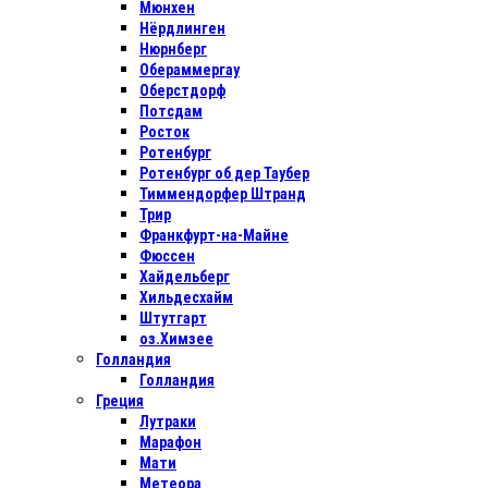
Мюнхен
Нёрдлинген
Нюрнберг
Обераммергау
Оберстдорф
Потсдам
Росток
Ротенбург
Ротенбург об дер Таубер
Тиммендорфер Штранд
Трир
Франкфурт-на-Майне
Фюссен
Хайдельберг
Хильдесхайм
Штутгарт
оз.Химзее
Голландия
Голландия
Греция
Лутраки
Марафон
Мати
Метеора