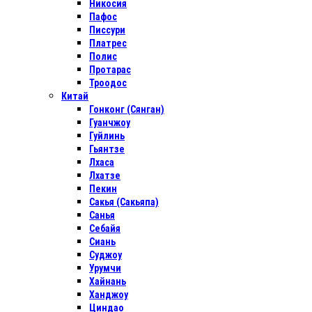
Никосия
Пафос
Писсури
Платрес
Полис
Протарас
Троодос
Китай
Гонконг (Сянган)
Гуанчжоу
Гуйлинь
Гьянтзе
Лхаса
Лхатзе
Пекин
Сакья (Сакьяпа)
Санья
Себайя
Сиань
Суджоу
Урумчи
Хайнань
Ханджоу
Циндао