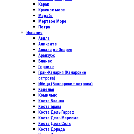
Карак
Красное море
Мадаба
Мертвое Море
Петра
Испания
Авила
Аликанте
Алкала де Энарес
Аранхуэс
Бланес
Гернике
Гран-Канария (Канарские
острова)
Ибица (Балеарские острова)
Калелья
Комильяс
Коста Бланка
Коста Брава
Коста Дель Гарраф
Коста Дель Маресме
Коста Дель Соль
Коста Дорада