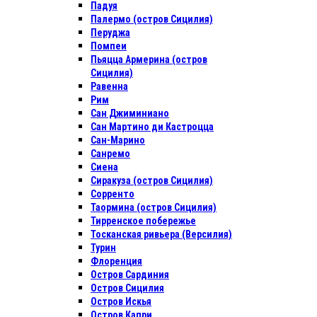
Падуя
Палермо (остров Сицилия)
Перуджа
Помпеи
Пьяцца Армерина (остров
Сицилия)
Равенна
Рим
Сан Джиминиано
Сан Мартино ди Кастроцца
Сан-Марино
Санремо
Сиена
Сиракуза (остров Сицилия)
Сорренто
Таормина (остров Сицилия)
Тирренское побережье
Тосканская ривьера (Версилия)
Турин
Флоренция
Остров Сардиния
Остров Сицилия
Остров Искья
Остров Капри