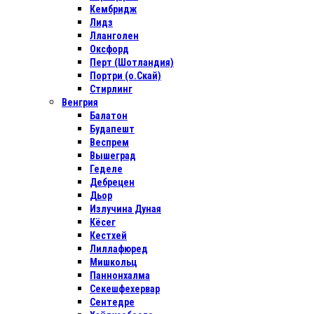
Кембридж
Лидз
Лланголен
Оксфорд
Перт (Шотландия)
Портри (о.Скай)
Стирлинг
Венгрия
Балатон
Будапешт
Веспрем
Вышеград
Геделе
Дебрецен
Дьор
Излучина Дуная
Кёсег
Кестхей
Лиллафюред
Мишкольц
Паннонхалма
Секешфехервар
Сентедре