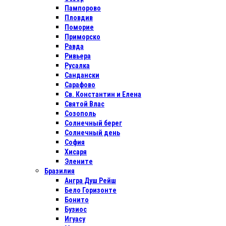
Пампорово
Пловдив
Поморие
Приморско
Равда
Ривьера
Русалка
Сандански
Сарафово
Св. Константин и Елена
Святой Влас
Созополь
Солнечный берег
Солнечный день
София
Хисаря
Элените
Бразилия
Ангра Душ Рейш
Бело Горизонте
Бонито
Бузиос
Игуасу