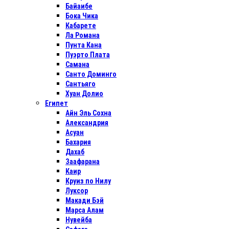
Байаибе
Бока Чика
Кабарете
Ла Романа
Пунта Кана
Пуэрто Плата
Самана
Санто Доминго
Сантьяго
Хуан Долио
Египет
Айн Эль Сохна
Александрия
Асуан
Бахария
Дахаб
Заафарана
Каир
Круиз по Нилу
Луксор
Макади Бэй
Марса Алам
Нувейба