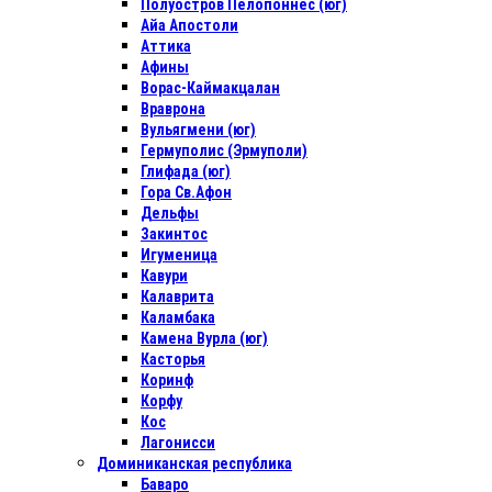
Полуостров Пелопоннес (юг)
Айа Апостоли
Аттика
Афины
Ворас-Каймакцалан
Враврона
Вульягмени (юг)
Гермуполис (Эрмуполи)
Глифада (юг)
Гора Св.Афон
Дельфы
Закинтос
Игуменица
Кавури
Калаврита
Каламбака
Камена Вурла (юг)
Касторья
Коринф
Корфу
Кос
Лагонисси
Доминиканская республика
Баваро