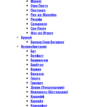
Манаус
Оуро Прето
Пантанал
Рио-де-Жанейро
Рисифи
Сальвадор
Сан-Паулу
Фос-де-Игуасу
Бруней
Бандар Сери Бегавану
Великобритания
Бат
Белфаст
Бирмингем
Брайтон
Варвик
Виндзор
Глазго
Гринвич
Дерри (Лондондерри)
Инвернесс (Шотландия)
Кардифф
Карлайл
Карнарфон