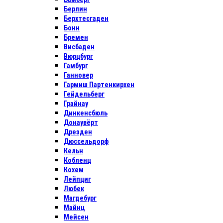
Берлин
Берхтесгаден
Бонн
Бремен
Висбаден
Вюрцбург
Гамбург
Ганновер
Гармиш Партенкирхен
Гейдельберг
Грайнау
Динкенсбюль
Донаувёрт
Дрезден
Дюссельдорф
Кельн
Кобленц
Кохем
Лейпциг
Любек
Магдебург
Майнц
Мейсен