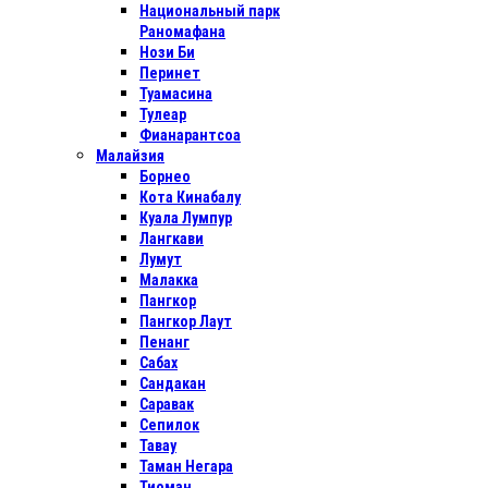
Национальный парк
Раномафана
Нози Би
Перинет
Туамасина
Тулеар
Фианарантсоа
Малайзия
Борнео
Кота Кинабалу
Куала Лумпур
Лангкави
Лумут
Малакка
Пангкор
Пангкор Лаут
Пенанг
Сабах
Сандакан
Саравак
Сепилок
Тавау
Таман Негара
Тиоман