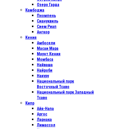
Озеро Гарда
Камбоджа
Пномпень
Сиануквиль
Сием Риап
Ангкор
Кения
Амбосели
Масаи Мара
Маунт Кения
Момбаса
Найваша
Найроби
Накуру
Национальный парк
Восточный Тсаво
Национальный парк Западный
Тсаво
Кипр
Айя-Напа
Аргос
Ларнака
Лимассол