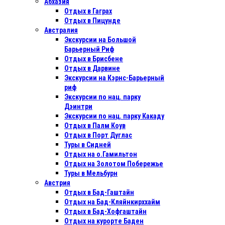
Абхазия
Отдых в Гаграх
Отдых в Пицунде
Австралия
Экскурсии на Большой
Барьерный Риф
Отдых в Бриcбене
Отдых в Дарвине
Экскурсии на Кэрнс-Барьерный
риф
Экскурсии по нац. парку
Дэинтри
Экскурсии по нац. парку Какаду
Отдых в Палм Коув
Отдых в Порт Дуглас
Туры в Сидней
Отдых на о.Гамильтон
Отдых на Золотом Побережье
Туры в Мельбурн
Австрия
Отдых в Бад-Гаштайн
Отдых на Бад-Кляйнкирххайм
Отдых в Бад-Хофгаштайн
Отдых на курорте Баден