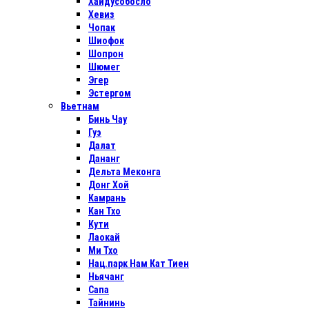
Хайдусобосло
Хевиз
Чопак
Шиофок
Шопрон
Шюмег
Эгер
Эстергом
Вьетнам
Бинь Чау
Гуэ
Далат
Дананг
Дельта Меконга
Донг Хой
Камрань
Кан Тхо
Кути
Лаокай
Ми Тхо
Нац.парк Нам Кат Тиен
Ньячанг
Сапа
Тайнинь