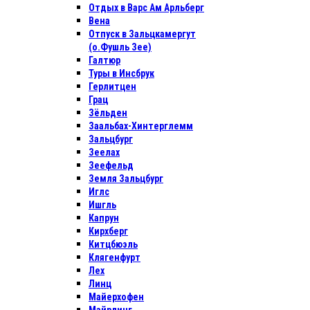
Отдых в Варс Ам Арльберг
Вена
Отпуск в Зальцкамергут
(о.Фушль Зее)
Галтюр
Туры в Инсбрук
Герлитцен
Грац
Зёльден
Заальбах-Хинтерглемм
Зальцбург
Зеелах
Зеефельд
Земля Зальцбург
Иглс
Ишгль
Капрун
Кирхберг
Китцбюэль
Клягенфурт
Лех
Линц
Майерхофен