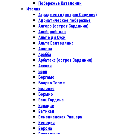
Побережье Каталонии
Италия
Агридженто (остров Сицилия)
Адриатическое побережье
Алгеро (остров Сардиния)
Альберобелло
Альпе ди Суси
Альта Валтеллина
Анкона
Арабба
Арбатакс (остров Сардиния)
Ассизи
Бари
Бергамо
Боарио Терме
Болонья
Бормио
Валь Гардена
Варацце
Ватикан
Венецианская Ривьера
Венеция
Верона