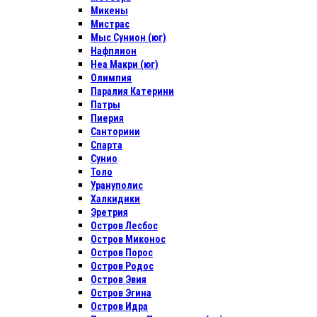
Микены
Мистрас
Мыс Сунион (юг)
Нафплион
Неа Макри (юг)
Олимпия
Паралия Катерини
Патры
Пиерия
Санторини
Спарта
Сунио
Толо
Урануполис
Халкидики
Эретрия
Остров Лесбос
Остров Миконос
Остров Порос
Остров Родос
Остров Эвия
Остров Эгина
Остров Идра