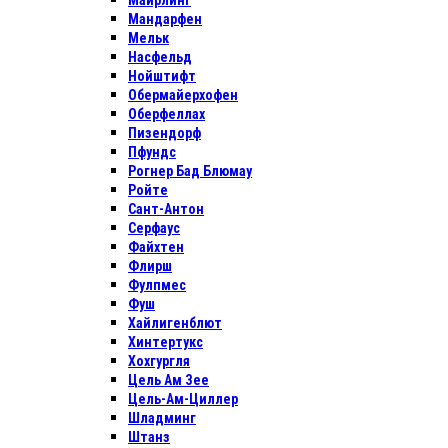
Майрлинг
Мандарфен
Мельк
Насфельд
Нойштифт
Обермайерхофен
Оберфеллах
Пизендорф
Пфундс
Рогнер Бад Блюмау
Ройте
Сант-Антон
Серфаус
Файхтен
Флирш
Фулпмес
Фуш
Хайлигенблют
Хинтертукс
Хохгургля
Цель Ам Зее
Цель-Ам-Циллер
Шладминг
Штанз