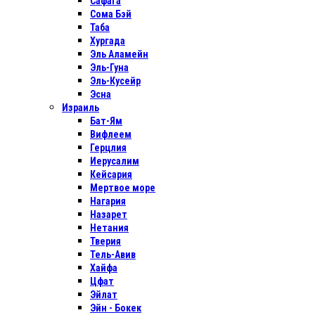
Сафага
Сома Бэй
Таба
Хургада
Эль Аламейн
Эль-Гуна
Эль-Кусейр
Эсна
Израиль
Бат-Ям
Вифлеем
Герцлия
Иерусалим
Кейсария
Мертвое море
Нагария
Назарет
Нетания
Тверия
Тель-Авив
Хайфа
Цфат
Эйлат
Эйн - Бокек