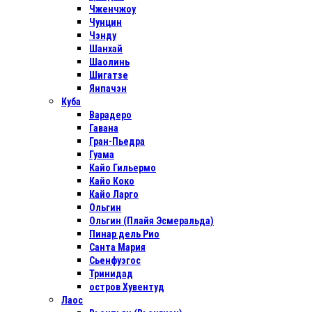
Чженчжоу
Чунцин
Чэнду
Шанхай
Шаолинь
Шигатзе
Янпачэн
Куба
Варадеро
Гавана
Гран-Пьедра
Гуама
Кайо Гильермо
Кайо Коко
Кайо Ларго
Ольгин
Ольгин (Плайя Эсмеральда)
Пинар дель Рио
Санта Мария
Сьенфуэгос
Тринидад
остров Хувентуд
Лаос