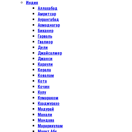
Индия
Аллахабад
Амритсар
Аурангабад
Ахмаднагар
Биканер
Гарваль
Гвалиор
Дели
Джайсалмер
Джанси
Караули
Керала
Ковалам
Кота
Кочин
Кулу
Кумараком
Кхаджурахо
Мадурай
Манали
Мандава
Марарикулам
Маунт Абу