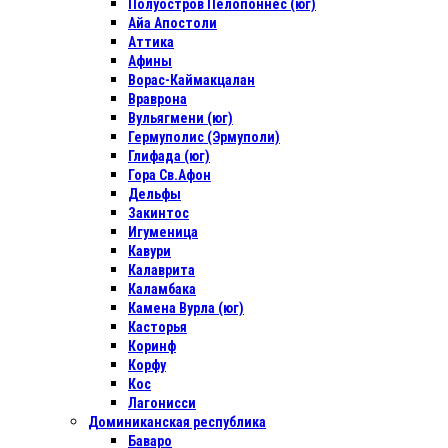
Полуостров Пелопоннес (юг)
Айа Апостоли
Аттика
Афины
Ворас-Каймакцалан
Враврона
Вульягмени (юг)
Гермуполис (Эрмуполи)
Глифада (юг)
Гора Св.Афон
Дельфы
Закинтос
Игуменица
Кавури
Калаврита
Каламбака
Камена Вурла (юг)
Касторья
Коринф
Корфу
Кос
Лагонисси
Доминиканская республика
Баваро