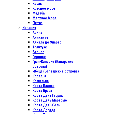
Карак
Красное море
Мадаба
Мертвое Море
Петра
Испания
Авила
Аликанте
Алкала де Энарес
Аранхуэс
Бланес
Гернике
Гран-Канария (Канарские
острова)
Ибица (Балеарские острова)
Калелья
Комильяс
Коста Бланка
Коста Брава
Коста Дель Гарраф
Коста Дель Маресме
Коста Дель Соль
Коста Дорада