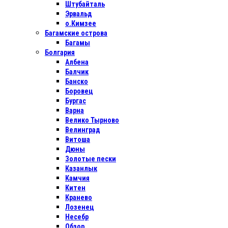
Штубайталь
Эрвальд
о.Кимзее
Багамские острова
Багамы
Болгария
Албена
Балчик
Банско
Боровец
Бургас
Варна
Велико Тырново
Велинград
Витоша
Дюны
Золотые пески
Казанлык
Камчия
Китен
Кранево
Лозенец
Несебр
Обзор