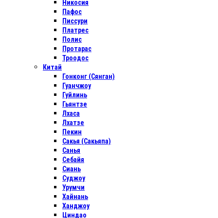
Никосия
Пафос
Писсури
Платрес
Полис
Протарас
Троодос
Китай
Гонконг (Сянган)
Гуанчжоу
Гуйлинь
Гьянтзе
Лхаса
Лхатзе
Пекин
Сакья (Сакьяпа)
Санья
Себайя
Сиань
Суджоу
Урумчи
Хайнань
Ханджоу
Циндао