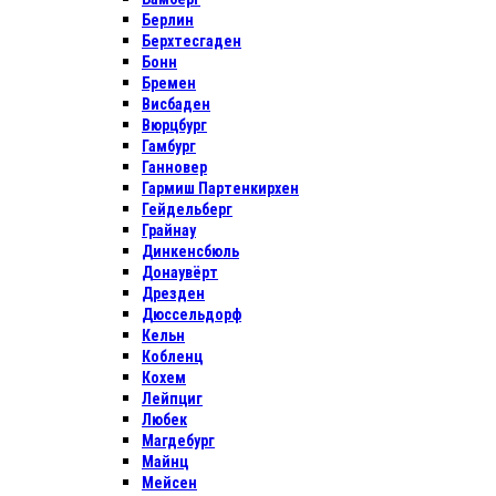
Берлин
Берхтесгаден
Бонн
Бремен
Висбаден
Вюрцбург
Гамбург
Ганновер
Гармиш Партенкирхен
Гейдельберг
Грайнау
Динкенсбюль
Донаувёрт
Дрезден
Дюссельдорф
Кельн
Кобленц
Кохем
Лейпциг
Любек
Магдебург
Майнц
Мейсен