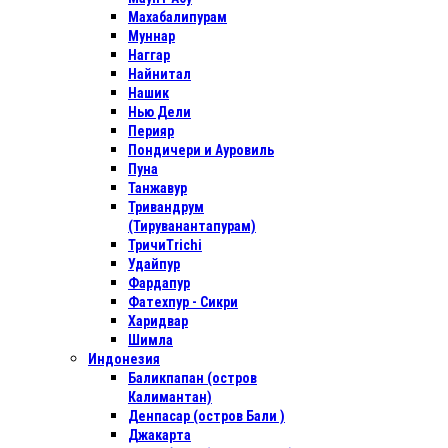
Махабалипурам
Муннар
Наггар
Найнитал
Нашик
Нью Дели
Перияр
Пондичери и Ауровиль
Пуна
Танжавур
Тривандрум
(Тируванантапурам)
ТричиTrichi
Удайпур
Фардапур
Фатехпур - Сикри
Харидвар
Шимла
Индонезия
Баликпапан (остров
Калимантан)
Денпасар (остров Бали )
Джакарта