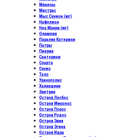
Микены
Мистрас
Мыс Сунион (юг)
Нафплион
Неа Макри (юг)
Олимпия
Паралия Катерини
Патры
Пиерия
Санторини
Спарта
Сунио
Толо
Урануполис
Халкидики
Эретрия
Остров Лесбос
Остров Миконос
Остров Порос
Остров Родос
Остров Эвия
Остров Эгина
Остров Идра