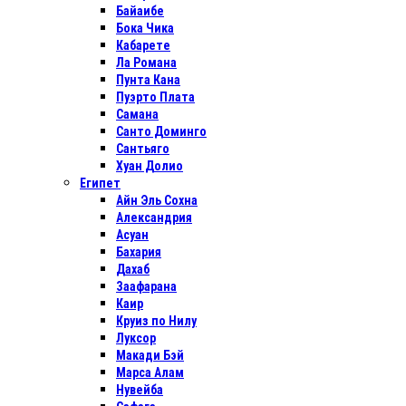
Байаибе
Бока Чика
Кабарете
Ла Романа
Пунта Кана
Пуэрто Плата
Самана
Санто Доминго
Сантьяго
Хуан Долио
Египет
Айн Эль Сохна
Александрия
Асуан
Бахария
Дахаб
Заафарана
Каир
Круиз по Нилу
Луксор
Макади Бэй
Марса Алам
Нувейба