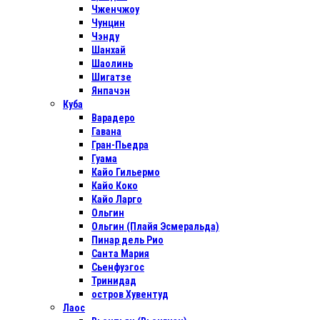
Чженчжоу
Чунцин
Чэнду
Шанхай
Шаолинь
Шигатзе
Янпачэн
Куба
Варадеро
Гавана
Гран-Пьедра
Гуама
Кайо Гильермо
Кайо Коко
Кайо Ларго
Ольгин
Ольгин (Плайя Эсмеральда)
Пинар дель Рио
Санта Мария
Сьенфуэгос
Тринидад
остров Хувентуд
Лаос