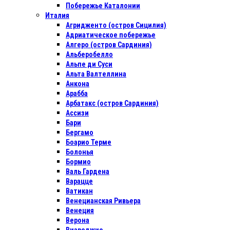
Побережье Каталонии
Италия
Агридженто (остров Сицилия)
Адриатическое побережье
Алгеро (остров Сардиния)
Альберобелло
Альпе ди Суси
Альта Валтеллина
Анкона
Арабба
Арбатакс (остров Сардиния)
Ассизи
Бари
Бергамо
Боарио Терме
Болонья
Бормио
Валь Гардена
Варацце
Ватикан
Венецианская Ривьера
Венеция
Верона