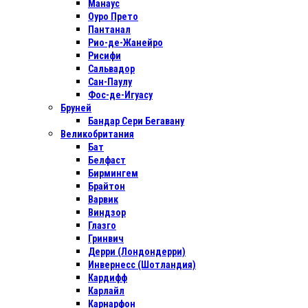
Манаус
Оуро Прето
Пантанал
Рио-де-Жанейро
Рисифи
Сальвадор
Сан-Паулу
Фос-де-Игуасу
Бруней
Бандар Сери Бегавану
Великобритания
Бат
Белфаст
Бирмингем
Брайтон
Варвик
Виндзор
Глазго
Гринвич
Дерри (Лондондерри)
Инвернесс (Шотландия)
Кардифф
Карлайл
Карнарфон