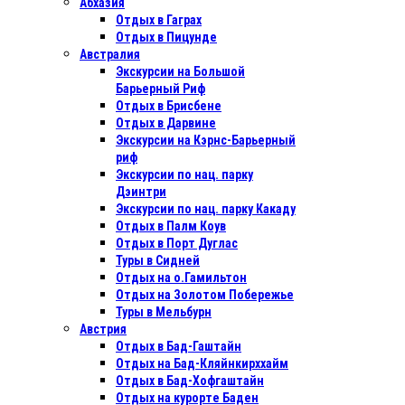
Абхазия
Отдых в Гаграх
Отдых в Пицунде
Австралия
Экскурсии на Большой
Барьерный Риф
Отдых в Бриcбене
Отдых в Дарвине
Экскурсии на Кэрнс-Барьерный
риф
Экскурсии по нац. парку
Дэинтри
Экскурсии по нац. парку Какаду
Отдых в Палм Коув
Отдых в Порт Дуглас
Туры в Сидней
Отдых на о.Гамильтон
Отдых на Золотом Побережье
Туры в Мельбурн
Австрия
Отдых в Бад-Гаштайн
Отдых на Бад-Кляйнкирххайм
Отдых в Бад-Хофгаштайн
Отдых на курорте Баден