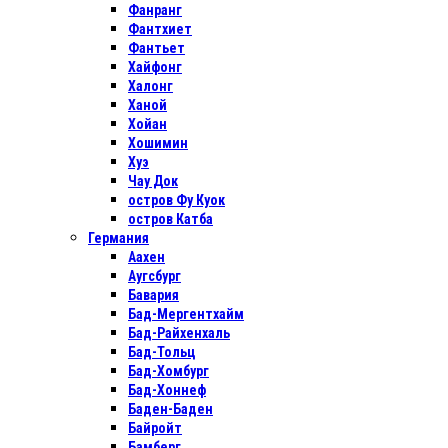
Фанранг
Фантхиет
Фантьет
Хайфонг
Халонг
Ханой
Хойан
Хошимин
Хуэ
Чау Док
остров Фу Куок
остров Катба
Германия
Аахен
Аугсбург
Бавария
Бад-Мергентхайм
Бад-Райхенхаль
Бад-Тольц
Бад-Хомбург
Бад-Хоннеф
Баден-Баден
Байройт
Бамберг