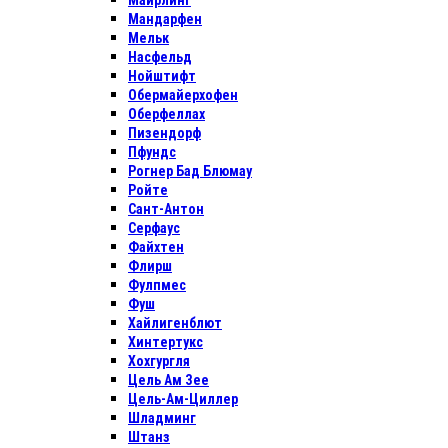
Майрлинг
Мандарфен
Мельк
Насфельд
Нойштифт
Обермайерхофен
Оберфеллах
Пизендорф
Пфундс
Рогнер Бад Блюмау
Ройте
Сант-Антон
Серфаус
Файхтен
Флирш
Фулпмес
Фуш
Хайлигенблют
Хинтертукс
Хохгургля
Цель Ам Зее
Цель-Ам-Циллер
Шладминг
Штанз