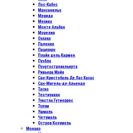
Лос-Кабос
Мансанильо
Мерида
Мехико
Монте Альбан
Морелия
Оахака
Паленке
Пацкуаро
Плайя дель Кармен
Пуэбла
Пуэртостровальярта
Ривьера Майя
Сан-Кристобаль Де Лас Касас
Сан-Мигель-де-Альенде
Таско
Теотиуакан
Тукстла Гутиеррес
Тулум
Ушмаль
Четумаль
Остров Козумель
Монако