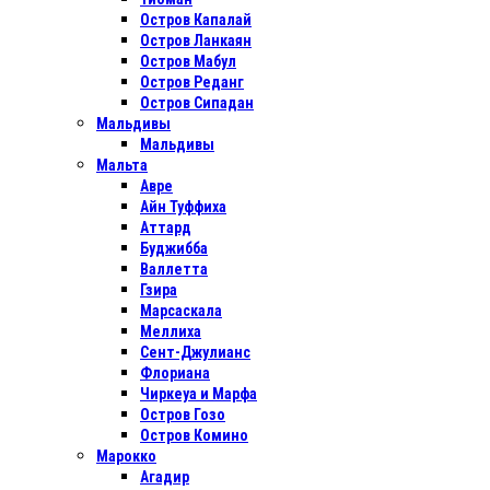
Остров Капалай
Остров Ланкаян
Остров Мабул
Остров Реданг
Остров Сипадан
Мальдивы
Мальдивы
Мальта
Авре
Айн Туффиха
Аттард
Буджибба
Валлетта
Гзира
Марсаскала
Меллиха
Сент-Джулианс
Флориана
Чиркеуа и Марфа
Остров Гозо
Остров Комино
Марокко
Агадир