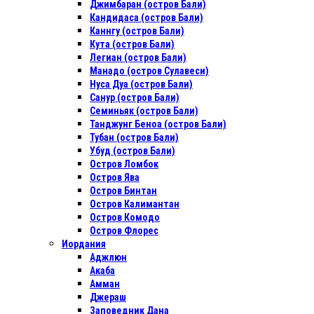
Джимбаран (остров Бали)
Кандидаса (остров Бали)
Каннгу (остров Бали)
Кута (остров Бали)
Легиан (остров Бали)
Манадо (остров Сулавеси)
Нуса Дуа (остров Бали)
Санур (остров Бали)
Семиньяк (остров Бали)
Танджунг Беноа (остров Бали)
Тубан (остров Бали)
Убуд (остров Бали)
Остров Ломбок
Остров Ява
Остров Бинтан
Остров Калимантан
Остров Комодо
Остров Флорес
Иордания
Аджлюн
Акаба
Амман
Джераш
Заповедник Дана