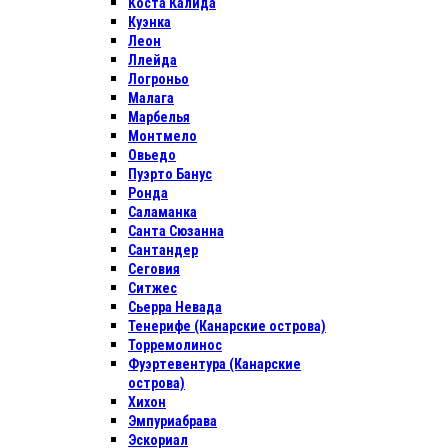
Коста Калида
Куэнка
Леон
Ллейда
Логроньо
Малага
Марбелья
Монтмело
Овьедо
Пуэрто Банус
Ронда
Саламанка
Санта Сюзанна
Сантандер
Сеговия
Ситжес
Сьерра Невада
Тенерифе (Канарские острова)
Торремолинос
Фуэртевентура (Канарские
острова)
Хихон
Эмпуриабрава
Эскориал