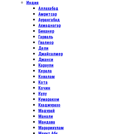
Индия
Аллахабад
Амритсар
Аурангабад
Ахмаднагар
Биканер
Гарваль
Гвалиор
Дели
Джайсалмер
Джанси
Караули
Керала
Ковалам
Кота
Кочин
Кулу
Кумараком
Кхаджурахо
Мадурай
Манали
Мандава
Марарикулам
Маунт Абу