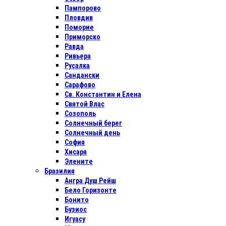
Пампорово
Пловдив
Поморие
Приморско
Равда
Ривьера
Русалка
Сандански
Сарафово
Св. Константин и Елена
Святой Влас
Созополь
Солнечный берег
Солнечный день
София
Хисаря
Элените
Бразилия
Ангра Душ Рейш
Бело Горизонте
Бонито
Бузиос
Игуасу