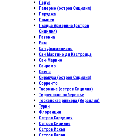
Падуя
Палермо (остров Сицилия)
Перуджа
Помпеи
Пьяцца Армерина (остров
Сицилия)
Равенна
Рим
Сан Джиминиано
Сан Мартино ди Кастроцца
Сан-Марино
Санремо
Сиена
Сиракуза (остров Сицилия)
Сорренто
Таормина (остров Сицилия)
Тирренское побережье
Тосканская ривьера (Версилия)
Турин
Флоренция
Остров Сардиния
Остров Сицилия
Остров Искья
Остров Капри