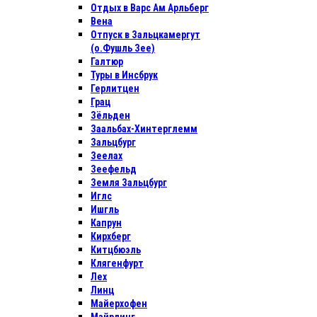
Отдых в Варс Ам Арльберг
Вена
Отпуск в Зальцкамергут
(о.Фушль Зее)
Галтюр
Туры в Инсбрук
Герлитцен
Грац
Зёльден
Заальбах-Хинтерглемм
Зальцбург
Зеелах
Зеефельд
Земля Зальцбург
Иглс
Ишгль
Капрун
Кирхберг
Китцбюэль
Клягенфурт
Лех
Линц
Майерхофен