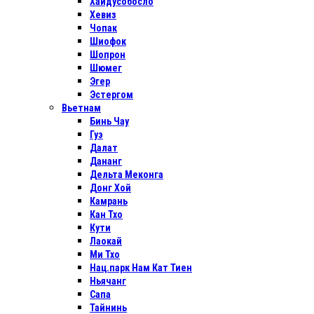
Хайдусобосло
Хевиз
Чопак
Шиофок
Шопрон
Шюмег
Эгер
Эстергом
Вьетнам
Бинь Чау
Гуэ
Далат
Дананг
Дельта Меконга
Донг Хой
Камрань
Кан Тхо
Кути
Лаокай
Ми Тхо
Нац.парк Нам Кат Тиен
Ньячанг
Сапа
Тайнинь