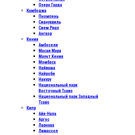
Озеро Гарда
Камбоджа
Пномпень
Сиануквиль
Сием Риап
Ангкор
Кения
Амбосели
Масаи Мара
Маунт Кения
Момбаса
Найваша
Найроби
Накуру
Национальный парк
Восточный Тсаво
Национальный парк Западный
Тсаво
Кипр
Айя-Напа
Аргос
Ларнака
Лимассол