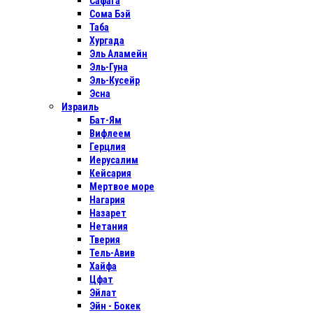
Сафага
Сома Бэй
Таба
Хургада
Эль Аламейн
Эль-Гуна
Эль-Кусейр
Эсна
Израиль
Бат-Ям
Вифлеем
Герцлия
Иерусалим
Кейсария
Мертвое море
Нагария
Назарет
Нетания
Тверия
Тель-Авив
Хайфа
Цфат
Эйлат
Эйн - Бокек