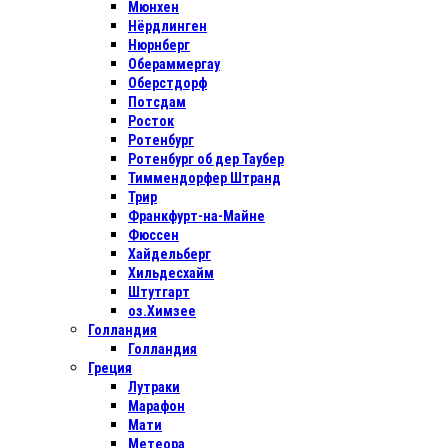
Мюнхен
Нёрдлинген
Нюрнберг
Обераммергау
Оберстдорф
Потсдам
Росток
Ротенбург
Ротенбург об дер Таубер
Тиммендорфер Штранд
Трир
Франкфурт-на-Майне
Фюссен
Хайдельберг
Хильдесхайм
Штутгарт
оз.Химзее
Голландия
Голландия
Греция
Лутраки
Марафон
Мати
Метеора