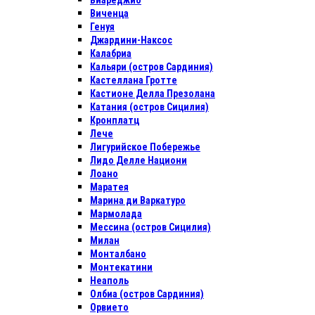
Виареджио
Виченца
Генуя
Джардини-Наксос
Калабриа
Кальяри (остров Сардиния)
Кастеллана Гротте
Кастионе Делла Презолана
Катания (остров Сицилия)
Кронплатц
Лече
Лигурийское Побережье
Лидо Делле Национи
Лоано
Маратея
Марина ди Варкатуро
Мармолада
Мессина (остров Сицилия)
Милан
Монталбано
Монтекатини
Неаполь
Олбиа (остров Сардиния)
Орвието