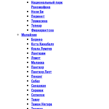
Национальный парк
Раномафана
Нози Би
Перинет
Туамасина
Тулеар
Фианарантсоа
Малайзия
Борнео
Кота Кинабалу
Куала Лумпур
Лангкави
Лумут
Малакка
Пангкор
Пангкор Лаут
Пенанг
Сабах
Сандакан
Саравак
Сепилок
Тавау
Таман Негара
Тиоман