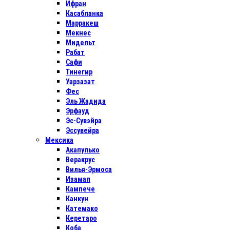
Ифран
Касабланка
Марракеш
Мекнес
Мидельт
Рабат
Сафи
Тинегир
Уарзазат
Фес
Эль Жадида
Эрфауд
Эс-Сувэйра
Эссувейра
Мексика
Акапулько
Веракрус
Вилья-Эрмоса
Изамал
Кампече
Канкун
Катемако
Керетаро
Коба