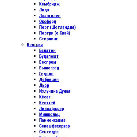
Кембридж
Лидз
Лланголен
Оксфорд
Перт (Шотландия)
Портри (о.Скай)
Стирлинг
Венгрия
Балатон
Будапешт
Веспрем
Вышеград
Геделе
Дебрецен
Дьор
Излучина Дуная
Кёсег
Кестхей
Лиллафюред
Мишкольц
Паннонхалма
Секешфехервар
Сентедре