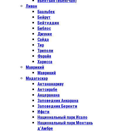
Вьентьян (Вьенгчан)
Ливан
Баальбек
Бейрут
Бейтеддин
Библос
Джуние
Сайда
Тир
Триполи
Фарайя
Харисса
Маврикий
Маврикий
Мадагаскар
Антананариву
Антсирабе
Анцеранана
Заповедник Анкарана
Заповедник Беренти
Ифати
Национальный парк Исало
Национальный парк Монтань
д’Амбре