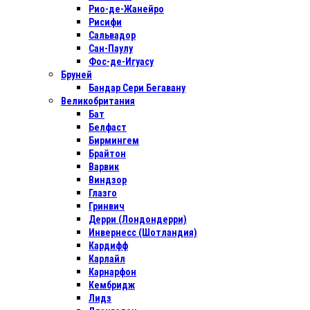
Рио-де-Жанейро
Рисифи
Сальвадор
Сан-Паулу
Фос-де-Игуасу
Бруней
Бандар Сери Бегавану
Великобритания
Бат
Белфаст
Бирмингем
Брайтон
Варвик
Виндзор
Глазго
Гринвич
Дерри (Лондондерри)
Инвернесс (Шотландия)
Кардифф
Карлайл
Карнарфон
Кембридж
Лидз