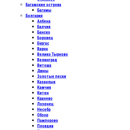
Багамские острова
Багамы
Болгария
Албена
Балчик
Банско
Боровец
Бургас
Варна
Велико Тырново
Велинград
Витоша
Дюны
Золотые пески
Казанлык
Камчия
Китен
Кранево
Лозенец
Несебр
Обзор
Пампорово
Пловдив