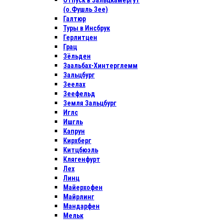
Отпуск в Зальцкамергут
(о.Фушль Зее)
Галтюр
Туры в Инсбрук
Герлитцен
Грац
Зёльден
Заальбах-Хинтерглемм
Зальцбург
Зеелах
Зеефельд
Земля Зальцбург
Иглс
Ишгль
Капрун
Кирхберг
Китцбюэль
Клягенфурт
Лех
Линц
Майерхофен
Майрлинг
Мандарфен
Мельк