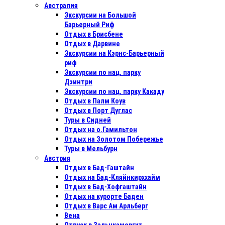
Австралия
Экскурсии на Большой
Барьерный Риф
Отдых в Бриcбене
Отдых в Дарвине
Экскурсии на Кэрнс-Барьерный
риф
Экскурсии по нац. парку
Дэинтри
Экскурсии по нац. парку Какаду
Отдых в Палм Коув
Отдых в Порт Дуглас
Туры в Сидней
Отдых на о.Гамильтон
Отдых на Золотом Побережье
Туры в Мельбурн
Австрия
Отдых в Бад-Гаштайн
Отдых на Бад-Кляйнкирххайм
Отдых в Бад-Хофгаштайн
Отдых на курорте Баден
Отдых в Варс Ам Арльберг
Вена