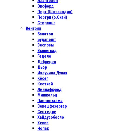
Лланголен
Оксфорд
Перт (Шотландия)
Портри (о.Скай)
Стирлинг
Венгрия
Балатон
Будапешт
Веспрем
Вышеград
Геделе
Дебрецен
Дьор
Излучина Дуная
Кёсег
Кестхей
Лиллафюред
Мишкольц
Паннонхалма
Секешфехервар
Сентедре
Хайдусобосло
Хевиз
Чопак