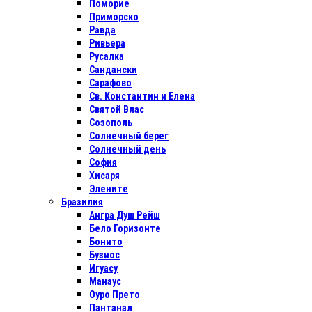
Поморие
Приморско
Равда
Ривьера
Русалка
Сандански
Сарафово
Св. Константин и Елена
Святой Влас
Созополь
Солнечный берег
Солнечный день
София
Хисаря
Элените
Бразилия
Ангра Душ Рейш
Бело Горизонте
Бонито
Бузиос
Игуасу
Манаус
Оуро Прето
Пантанал