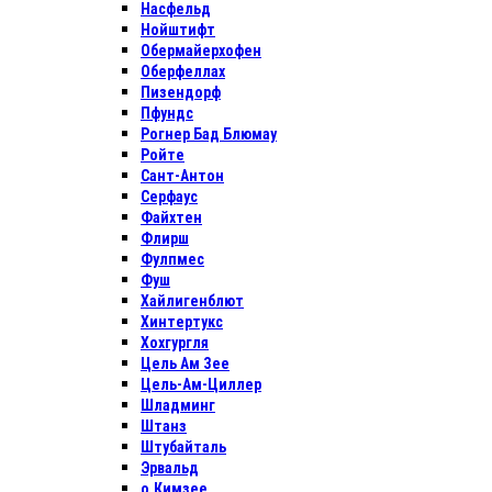
Насфельд
Нойштифт
Обермайерхофен
Оберфеллах
Пизендорф
Пфундс
Рогнер Бад Блюмау
Ройте
Сант-Антон
Серфаус
Файхтен
Флирш
Фулпмес
Фуш
Хайлигенблют
Хинтертукс
Хохгургля
Цель Ам Зее
Цель-Ам-Циллер
Шладминг
Штанз
Штубайталь
Эрвальд
о.Кимзее