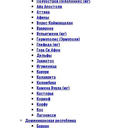
Полуостров Пелопоннес (юг)
Айа Апостоли
Аттика
Афины
Ворас-Каймакцалан
Враврона
Вульягмени (юг)
Гермуполис (Эрмуполи)
Глифада (юг)
Гора Св.Афон
Дельфы
Закинтос
Игуменица
Кавури
Калаврита
Каламбака
Камена Вурла (юг)
Касторья
Коринф
Корфу
Кос
Лагонисси
Доминиканская республика
Баваро