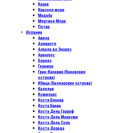
Карак
Красное море
Мадаба
Мертвое Море
Петра
Испания
Авила
Аликанте
Алкала де Энарес
Аранхуэс
Бланес
Гернике
Гран-Канария (Канарские
острова)
Ибица (Балеарские острова)
Калелья
Комильяс
Коста Бланка
Коста Брава
Коста Дель Гарраф
Коста Дель Маресме
Коста Дель Соль
Коста Дорада