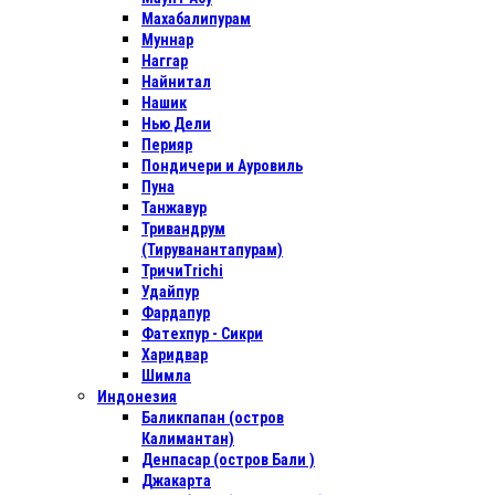
Махабалипурам
Муннар
Наггар
Найнитал
Нашик
Нью Дели
Перияр
Пондичери и Ауровиль
Пуна
Танжавур
Тривандрум
(Тируванантапурам)
ТричиTrichi
Удайпур
Фардапур
Фатехпур - Сикри
Харидвар
Шимла
Индонезия
Баликпапан (остров
Калимантан)
Денпасар (остров Бали )
Джакарта