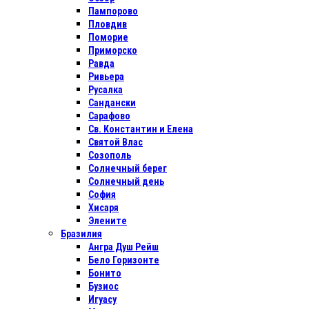
Пампорово
Пловдив
Поморие
Приморско
Равда
Ривьера
Русалка
Сандански
Сарафово
Св. Константин и Елена
Святой Влас
Созополь
Солнечный берег
Солнечный день
София
Хисаря
Элените
Бразилия
Ангра Душ Рейш
Бело Горизонте
Бонито
Бузиос
Игуасу