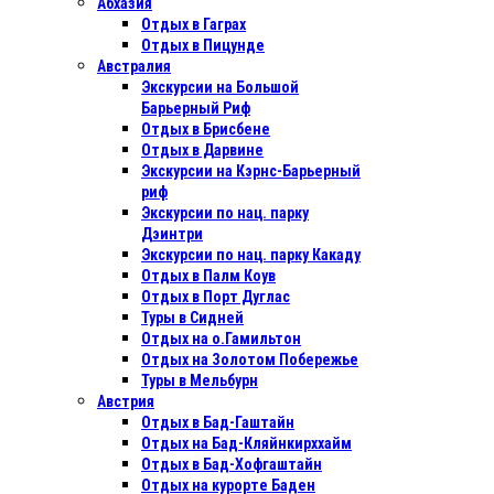
Абхазия
Отдых в Гаграх
Отдых в Пицунде
Австралия
Экскурсии на Большой
Барьерный Риф
Отдых в Бриcбене
Отдых в Дарвине
Экскурсии на Кэрнс-Барьерный
риф
Экскурсии по нац. парку
Дэинтри
Экскурсии по нац. парку Какаду
Отдых в Палм Коув
Отдых в Порт Дуглас
Туры в Сидней
Отдых на о.Гамильтон
Отдых на Золотом Побережье
Туры в Мельбурн
Австрия
Отдых в Бад-Гаштайн
Отдых на Бад-Кляйнкирххайм
Отдых в Бад-Хофгаштайн
Отдых на курорте Баден