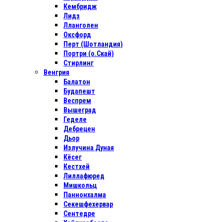
Кембридж
Лидз
Лланголен
Оксфорд
Перт (Шотландия)
Портри (о.Скай)
Стирлинг
Венгрия
Балатон
Будапешт
Веспрем
Вышеград
Геделе
Дебрецен
Дьор
Излучина Дуная
Кёсег
Кестхей
Лиллафюред
Мишкольц
Паннонхалма
Секешфехервар
Сентедре