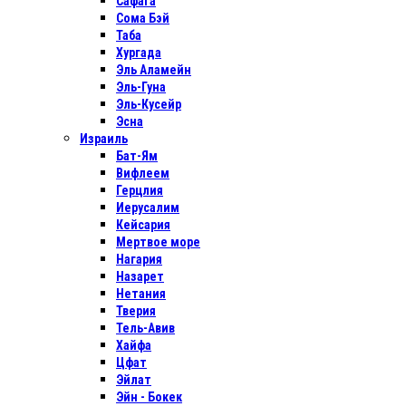
Сафага
Сома Бэй
Таба
Хургада
Эль Аламейн
Эль-Гуна
Эль-Кусейр
Эсна
Израиль
Бат-Ям
Вифлеем
Герцлия
Иерусалим
Кейсария
Мертвое море
Нагария
Назарет
Нетания
Тверия
Тель-Авив
Хайфа
Цфат
Эйлат
Эйн - Бокек