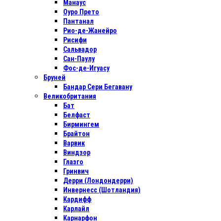
Манаус
Оуро Прето
Пантанал
Рио-де-Жанейро
Рисифи
Сальвадор
Сан-Паулу
Фос-де-Игуасу
Бруней
Бандар Сери Бегавану
Великобритания
Бат
Белфаст
Бирмингем
Брайтон
Варвик
Виндзор
Глазго
Гринвич
Дерри (Лондондерри)
Инвернесс (Шотландия)
Кардифф
Карлайл
Карнарфон