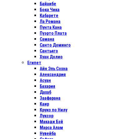
Байаибе
Бока Чика
Кабарете
Ла Романа
Пунта Кана
Пуэрто Плата
Самана
Санто Доминго
Сантьяго
Хуан Долио
Египет
Айн Эль Сохна
Александрия
Асуан
Бахария
Дахаб
Заафарана
Каир
Круиз по Нилу
Луксор
Макади Бэй
Марса Алам
Нувейба