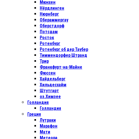
Мюнхен
Нёрдлинген
Нюрнберг
Обераммергау
Оберстдорф
Потсдам
Росток
Ротенбург
Ротенбург об дер Таубер
Тиммендорфер Штранд
Трир
Франкфурт-на-Майне
Фюссен
Хайдельберг
Хильдесхайм
Штутгарт
оз.Химзее
Голландия
Голландия
Греция
Лутраки
Марафон
Мати
Метеора