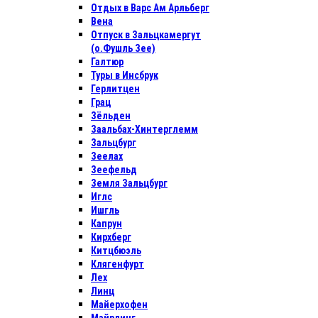
Отдых в Варс Ам Арльберг
Вена
Отпуск в Зальцкамергут
(о.Фушль Зее)
Галтюр
Туры в Инсбрук
Герлитцен
Грац
Зёльден
Заальбах-Хинтерглемм
Зальцбург
Зеелах
Зеефельд
Земля Зальцбург
Иглс
Ишгль
Капрун
Кирхберг
Китцбюэль
Клягенфурт
Лех
Линц
Майерхофен