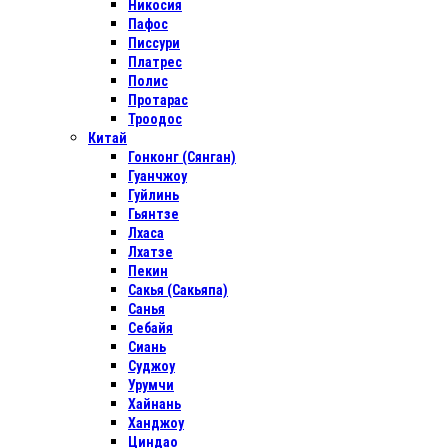
Никосия
Пафос
Писсури
Платрес
Полис
Протарас
Троодос
Китай
Гонконг (Сянган)
Гуанчжоу
Гуйлинь
Гьянтзе
Лхаса
Лхатзе
Пекин
Сакья (Сакьяпа)
Санья
Себайя
Сиань
Суджоу
Урумчи
Хайнань
Ханджоу
Циндао