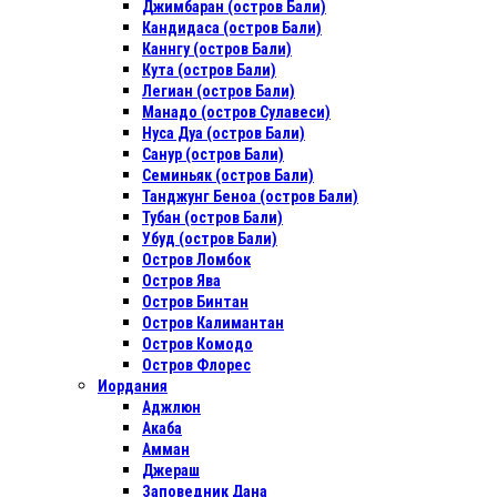
Джимбаран (остров Бали)
Кандидаса (остров Бали)
Каннгу (остров Бали)
Кута (остров Бали)
Легиан (остров Бали)
Манадо (остров Сулавеси)
Нуса Дуа (остров Бали)
Санур (остров Бали)
Семиньяк (остров Бали)
Танджунг Беноа (остров Бали)
Тубан (остров Бали)
Убуд (остров Бали)
Остров Ломбок
Остров Ява
Остров Бинтан
Остров Калимантан
Остров Комодо
Остров Флорес
Иордания
Аджлюн
Акаба
Амман
Джераш
Заповедник Дана