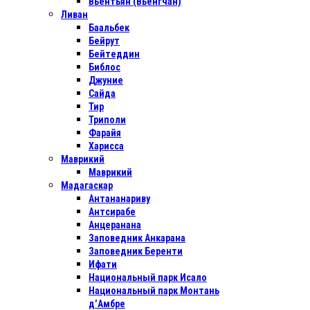
Вьентьян (Вьенгчан)
Ливан
Баальбек
Бейрут
Бейтеддин
Библос
Джуние
Сайда
Тир
Триполи
Фарайя
Харисса
Маврикий
Маврикий
Мадагаскар
Антананариву
Антсирабе
Анцеранана
Заповедник Анкарана
Заповедник Беренти
Ифати
Национальный парк Исало
Национальный парк Монтань
д’Амбре