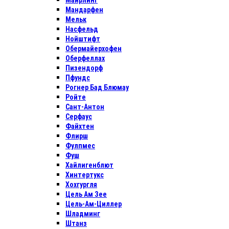
Майрлинг
Мандарфен
Мельк
Насфельд
Нойштифт
Обермайерхофен
Оберфеллах
Пизендорф
Пфундс
Рогнер Бад Блюмау
Ройте
Сант-Антон
Серфаус
Файхтен
Флирш
Фулпмес
Фуш
Хайлигенблют
Хинтертукс
Хохгургля
Цель Ам Зее
Цель-Ам-Циллер
Шладминг
Штанз