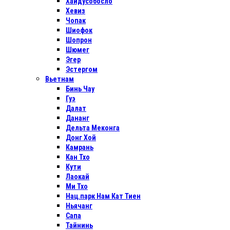
Хайдусобосло
Хевиз
Чопак
Шиофок
Шопрон
Шюмег
Эгер
Эстергом
Вьетнам
Бинь Чау
Гуэ
Далат
Дананг
Дельта Меконга
Донг Хой
Камрань
Кан Тхо
Кути
Лаокай
Ми Тхо
Нац.парк Нам Кат Тиен
Ньячанг
Сапа
Тайнинь