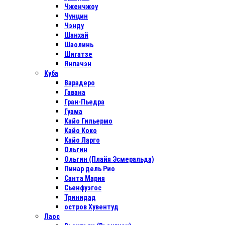
Чженчжоу
Чунцин
Чэнду
Шанхай
Шаолинь
Шигатзе
Янпачэн
Куба
Варадеро
Гавана
Гран-Пьедра
Гуама
Кайо Гильермо
Кайо Коко
Кайо Ларго
Ольгин
Ольгин (Плайя Эсмеральда)
Пинар дель Рио
Санта Мария
Сьенфуэгос
Тринидад
остров Хувентуд
Лаос