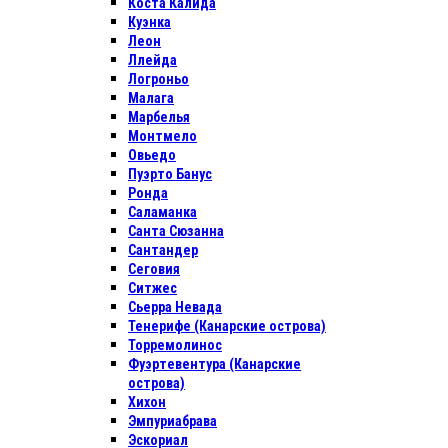
Коста Калида
Куэнка
Леон
Ллейда
Логроньо
Малага
Марбелья
Монтмело
Овьедо
Пуэрто Банус
Ронда
Саламанка
Санта Сюзанна
Сантандер
Сеговия
Ситжес
Сьерра Невада
Тенерифе (Канарские острова)
Торремолинос
Фуэртевентура (Канарские
острова)
Хихон
Эмпуриабрава
Эскориал