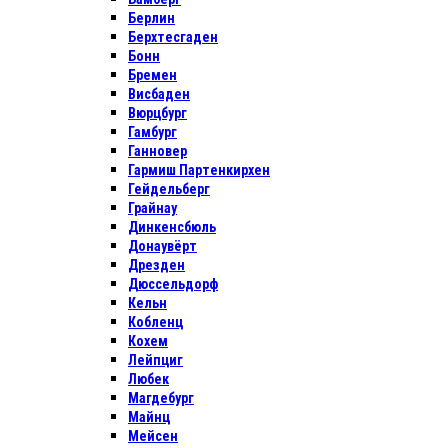
Берлин
Берхтесгаден
Бонн
Бремен
Висбаден
Вюрцбург
Гамбург
Ганновер
Гармиш Партенкирхен
Гейдельберг
Грайнау
Динкенсбюль
Донаувёрт
Дрезден
Дюссельдорф
Кельн
Кобленц
Кохем
Лейпциг
Любек
Магдебург
Майнц
Мейсен