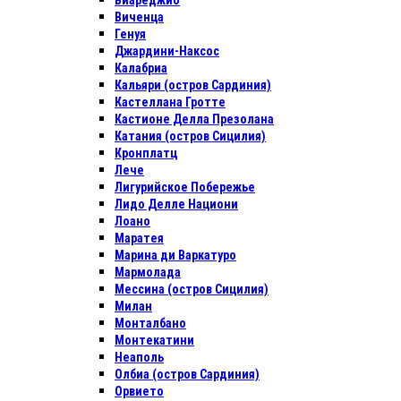
Виареджио
Виченца
Генуя
Джардини-Наксос
Калабриа
Кальяри (остров Сардиния)
Кастеллана Гротте
Кастионе Делла Презолана
Катания (остров Сицилия)
Кронплатц
Лече
Лигурийское Побережье
Лидо Делле Национи
Лоано
Маратея
Марина ди Варкатуро
Мармолада
Мессина (остров Сицилия)
Милан
Монталбано
Монтекатини
Неаполь
Олбиа (остров Сардиния)
Орвието