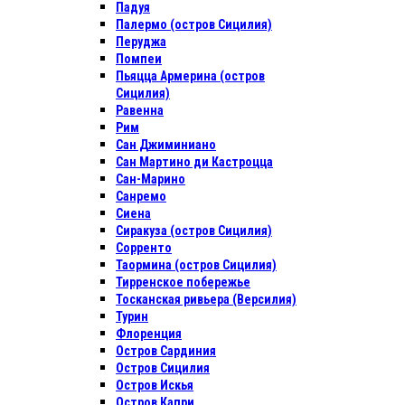
Падуя
Палермо (остров Сицилия)
Перуджа
Помпеи
Пьяцца Армерина (остров
Сицилия)
Равенна
Рим
Сан Джиминиано
Сан Мартино ди Кастроцца
Сан-Марино
Санремо
Сиена
Сиракуза (остров Сицилия)
Сорренто
Таормина (остров Сицилия)
Тирренское побережье
Тосканская ривьера (Версилия)
Турин
Флоренция
Остров Сардиния
Остров Сицилия
Остров Искья
Остров Капри