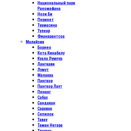
Национальный парк
Раномафана
Нози Би
Перинет
Туамасина
Тулеар
Фианарантсоа
Малайзия
Борнео
Кота Кинабалу
Куала Лумпур
Лангкави
Лумут
Малакка
Пангкор
Пангкор Лаут
Пенанг
Сабах
Сандакан
Саравак
Сепилок
Тавау
Таман Негара
Тиоман