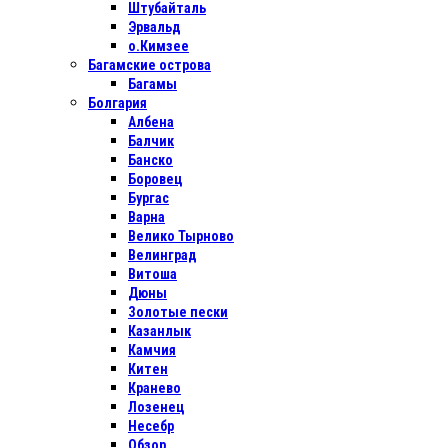
Штубайталь
Эрвальд
о.Кимзее
Багамские острова
Багамы
Болгария
Албена
Балчик
Банско
Боровец
Бургас
Варна
Велико Тырново
Велинград
Витоша
Дюны
Золотые пески
Казанлык
Камчия
Китен
Кранево
Лозенец
Несебр
Обзор