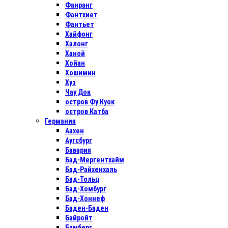
Фанранг
Фантхиет
Фантьет
Хайфонг
Халонг
Ханой
Хойан
Хошимин
Хуэ
Чау Док
остров Фу Куок
остров Катба
Германия
Аахен
Аугсбург
Бавария
Бад-Мергентхайм
Бад-Райхенхаль
Бад-Тольц
Бад-Хомбург
Бад-Хоннеф
Баден-Баден
Байройт
Бамберг