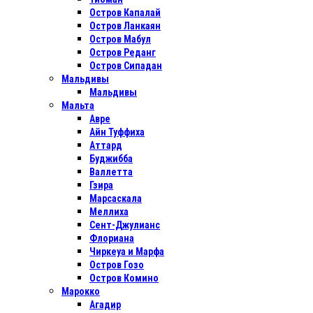
Остров Капалай
Остров Ланкаян
Остров Мабул
Остров Реданг
Остров Сипадан
Мальдивы
Мальдивы
Мальта
Авре
Айн Туффиха
Аттард
Буджибба
Валлетта
Гзира
Марсаскала
Меллиха
Сент-Джулианс
Флориана
Чиркеуа и Марфа
Остров Гозо
Остров Комино
Марокко
Агадир