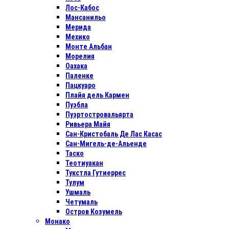
Лос-Кабос
Мансанильо
Мерида
Мехико
Монте Альбан
Морелия
Оахака
Паленке
Пацкуаро
Плайя дель Кармен
Пуэбла
Пуэртостровальярта
Ривьера Майя
Сан-Кристобаль Де Лас Касас
Сан-Мигель-де-Альенде
Таско
Теотиуакан
Тукстла Гутиеррес
Тулум
Ушмаль
Четумаль
Остров Козумель
Монако