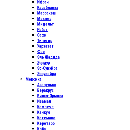
Ифран
Касабланка
Марракеш
Мекнес
Мидельт
Рабат
Сафи
Тинегир
Уарзазат
Фес
Эль Жадида
Эрфауд
Эс-Сувэйра
Эссувейра
Мексика
Акапулько
Веракрус
Вилья-Эрмоса
Изамал
Кампече
Канкун
Катемако
Керетаро
Коба