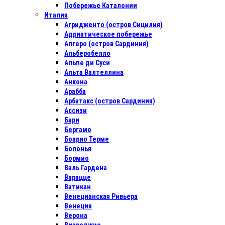
Побережье Каталонии
Италия
Агридженто (остров Сицилия)
Адриатическое побережье
Алгеро (остров Сардиния)
Альберобелло
Альпе ди Суси
Альта Валтеллина
Анкона
Арабба
Арбатакс (остров Сардиния)
Ассизи
Бари
Бергамо
Боарио Терме
Болонья
Бормио
Валь Гардена
Варацце
Ватикан
Венецианская Ривьера
Венеция
Верона