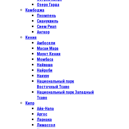
Озеро Гарда
Камбоджа
Пномпень
Сиануквиль
Сием Риап
Ангкор
Кения
Амбосели
Масаи Мара
Маунт Кения
Момбаса
Найваша
Найроби
Накуру
Национальный парк
Восточный Тсаво
Национальный парк Западный
Тсаво
Кипр
Айя-Напа
Аргос
Ларнака
Лимассол