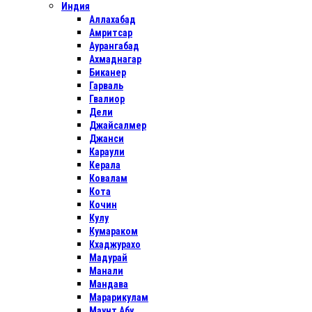
Индия
Аллахабад
Амритсар
Аурангабад
Ахмаднагар
Биканер
Гарваль
Гвалиор
Дели
Джайсалмер
Джанси
Караули
Керала
Ковалам
Кота
Кочин
Кулу
Кумараком
Кхаджурахо
Мадурай
Манали
Мандава
Марарикулам
Маунт Абу