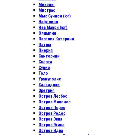
Микены
Мистрас
Мыс Сунион (юг)
Нафплион
Неа Макри (юг)
Олимпия
Паралия Катерини
Патры
Пиерия
Санторини
Спарта
Сунио
Толо
Урануполис
Халкидики
Эретрия
Остров Лесбос
Остров Миконос
Остров Порос
Остров Родос
Остров Эвия
Остров Эгина
Остров Идра