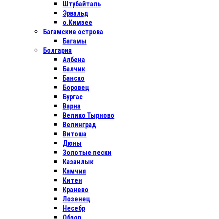
Штубайталь
Эрвальд
о.Кимзее
Багамские острова
Багамы
Болгария
Албена
Балчик
Банско
Боровец
Бургас
Варна
Велико Тырново
Велинград
Витоша
Дюны
Золотые пески
Казанлык
Камчия
Китен
Кранево
Лозенец
Несебр
Обзор