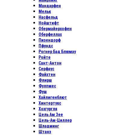
Майрлинг
Мандарфен
Мельк
Насфельд
Нойштифт
Обермайерхофен
Оберфеллах
Пизендорф
Пфундс
Рогнер Бад Блюмау
Ройте
Сант-Антон
Серфаус
Файхтен
Флирш
Фулпмес
Фуш
Хайлигенблют
Хинтертукс
Хохгургля
Цель Ам Зее
Цель-Ам-Циллер
Шладминг
Штанз