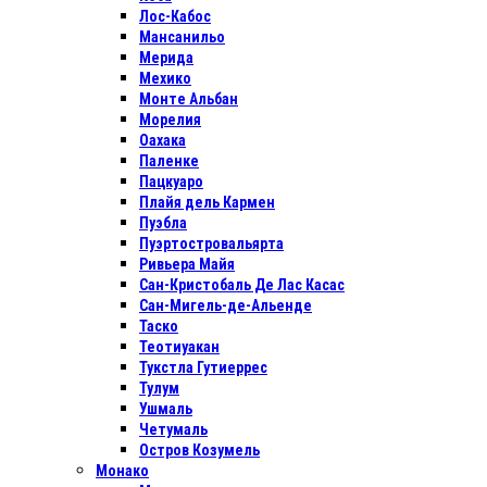
Лос-Кабос
Мансанильо
Мерида
Мехико
Монте Альбан
Морелия
Оахака
Паленке
Пацкуаро
Плайя дель Кармен
Пуэбла
Пуэртостровальярта
Ривьера Майя
Сан-Кристобаль Де Лас Касас
Сан-Мигель-де-Альенде
Таско
Теотиуакан
Тукстла Гутиеррес
Тулум
Ушмаль
Четумаль
Остров Козумель
Монако