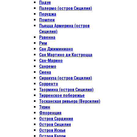
Падуя
Палермо (остров Сицилия)
Перуджа
Помпеи
Пьяцца Армерина (остров
Сицилия)
Равенна
Рим
Сан Джиминиано
Сан Мартино ди Кастроцца
Сан-Марино
Санремо
Сиена
Сиракуза (остров Сицилия)
Сорренто
Таормина (остров Сицилия)
Тирренское побережье
Тосканская ривьера (Версилия)
Турин
Флоренция
Остров Сардиния
Остров Сицилия
Остров Искья
Остров Капри