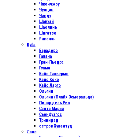
Чженчжоу
Чунцин
Чэнду
Шанхай
Шаолинь
Шигатзе
Янпачэн
Куба
Варадеро
Гавана
Гран-Пьедра
Гуама
Кайо Гильермо
Кайо Коко
Кайо Ларго
Ольгин
Ольгин (Плайя Эсмеральда)
Пинар дель Рио
Санта Мария
Сьенфуэгос
Тринидад
остров Хувентуд
Лаос