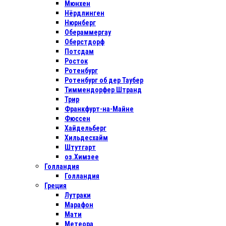
Мюнхен
Нёрдлинген
Нюрнберг
Обераммергау
Оберстдорф
Потсдам
Росток
Ротенбург
Ротенбург об дер Таубер
Тиммендорфер Штранд
Трир
Франкфурт-на-Майне
Фюссен
Хайдельберг
Хильдесхайм
Штутгарт
оз.Химзее
Голландия
Голландия
Греция
Лутраки
Марафон
Мати
Метеора