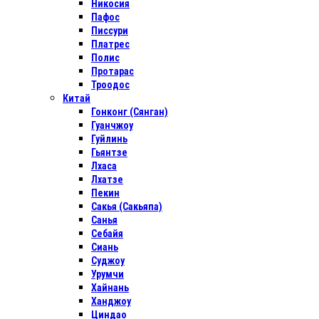
Никосия
Пафос
Писсури
Платрес
Полис
Протарас
Троодос
Китай
Гонконг (Сянган)
Гуанчжоу
Гуйлинь
Гьянтзе
Лхаса
Лхатзе
Пекин
Сакья (Сакьяпа)
Санья
Себайя
Сиань
Суджоу
Урумчи
Хайнань
Ханджоу
Циндао