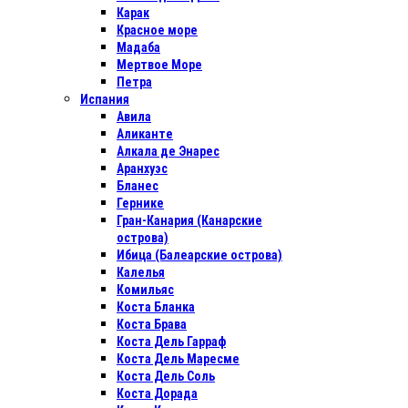
Карак
Красное море
Мадаба
Мертвое Море
Петра
Испания
Авила
Аликанте
Алкала де Энарес
Аранхуэс
Бланес
Гернике
Гран-Канария (Канарские
острова)
Ибица (Балеарские острова)
Калелья
Комильяс
Коста Бланка
Коста Брава
Коста Дель Гарраф
Коста Дель Маресме
Коста Дель Соль
Коста Дорада