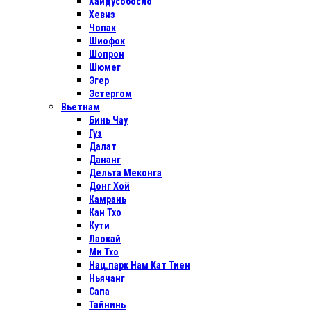
Хайдусобосло
Хевиз
Чопак
Шиофок
Шопрон
Шюмег
Эгер
Эстергом
Вьетнам
Бинь Чау
Гуэ
Далат
Дананг
Дельта Меконга
Донг Хой
Камрань
Кан Тхо
Кути
Лаокай
Ми Тхо
Нац.парк Нам Кат Тиен
Ньячанг
Сапа
Тайнинь