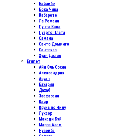
Байаибе
Бока Чика
Кабарете
Ла Романа
Пунта Кана
Пуэрто Плата
Самана
Санто Доминго
Сантьяго
Хуан Долио
Египет
Айн Эль Сохна
Александрия
Асуан
Бахария
Дахаб
Заафарана
Каир
Круиз по Нилу
Луксор
Макади Бэй
Марса Алам
Нувейба