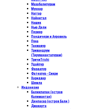
Махабалипурам
Муннар
Наггар
Найнитал
Нашик
Нью Дели
Перияр
Пондичери и Ауровиль
Пуна
Танжавур
Тривандрум
(Тируванантапурам)
ТричиTrichi
Удайпур
Фардапур
Фатехпур - Сикри
Харидвар
Шимла
Индонезия
Баликпапан (остров
Калимантан)
Денпасар (остров Бали )
Джакарта