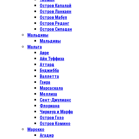
Остров Капалай
Остров Ланкаян
Остров Мабул
Остров Реданг
Остров Сипадан
Мальдивы
Мальдивы
Мальта
Авре
Айн Туффиха
Аттард
Буджибба
Валлетта
Гзира
Марсаскала
Меллиха
Сент-Джулианс
Флориана
Чиркеуа и Марфа
Остров Гозо
Остров Комино
Марокко
Агадир