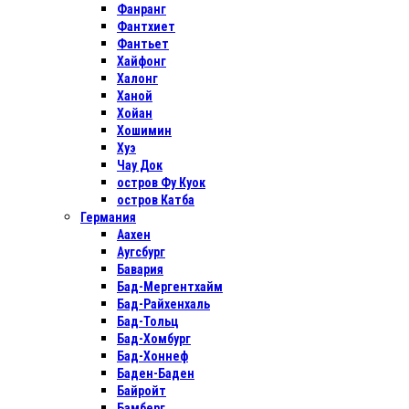
Фанранг
Фантхиет
Фантьет
Хайфонг
Халонг
Ханой
Хойан
Хошимин
Хуэ
Чау Док
остров Фу Куок
остров Катба
Германия
Аахен
Аугсбург
Бавария
Бад-Мергентхайм
Бад-Райхенхаль
Бад-Тольц
Бад-Хомбург
Бад-Хоннеф
Баден-Баден
Байройт
Бамберг