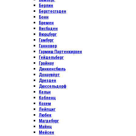
Берлин
Берхтесгаден
Бонн
Бремен
Висбаден
Вюрцбург
Гамбург
Ганновер
Гармиш Партенкирхен
Гейдельберг
Грайнау
Динкенсбюль
Донаувёрт
Дрезден
Дюссельдорф
Кельн
Кобленц
Кохем
Лейпциг
Любек
Магдебург
Майнц
Мейсен