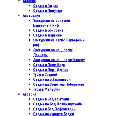
Абхазия
Отдых в Гаграх
Отдых в Пицунде
Австралия
Экскурсии на Большой
Барьерный Риф
Отдых в Бриcбене
Отдых в Дарвине
Экскурсии на Кэрнс-Барьерный
риф
Экскурсии по нац. парку
Дэинтри
Экскурсии по нац. парку Какаду
Отдых в Палм Коув
Отдых в Порт Дуглас
Туры в Сидней
Отдых на о.Гамильтон
Отдых на Золотом Побережье
Туры в Мельбурн
Австрия
Отдых в Бад-Гаштайн
Отдых на Бад-Кляйнкирххайм
Отдых в Бад-Хофгаштайн
Отдых на курорте Баден