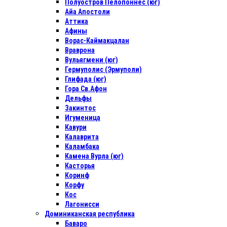
Полуостров Пелопоннес (юг)
Айа Апостоли
Аттика
Афины
Ворас-Каймакцалан
Враврона
Вульягмени (юг)
Гермуполис (Эрмуполи)
Глифада (юг)
Гора Св.Афон
Дельфы
Закинтос
Игуменица
Кавури
Калаврита
Каламбака
Камена Вурла (юг)
Касторья
Коринф
Корфу
Кос
Лагонисси
Доминиканская республика
Баваро