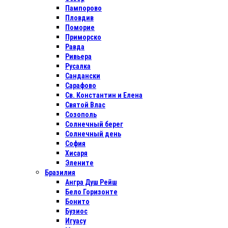
Пампорово
Пловдив
Поморие
Приморско
Равда
Ривьера
Русалка
Сандански
Сарафово
Св. Константин и Елена
Святой Влас
Созополь
Солнечный берег
Солнечный день
София
Хисаря
Элените
Бразилия
Ангра Душ Рейш
Бело Горизонте
Бонито
Бузиос
Игуасу