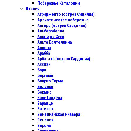
Побережье Каталонии
Италия
Агридженто (остров Сицилия)
Адриатическое побережье
Алгеро (остров Сардиния)
Альберобелло
Альпе ди Суси
Альта Валтеллина
Анкона
Арабба
Арбатакс (остров Сардиния)
Ассизи
Бари
Бергамо
Боарио Терме
Болонья
Бормио
Валь Гардена
Варацце
Ватикан
Венецианская Ривьера
Венеция
Верона