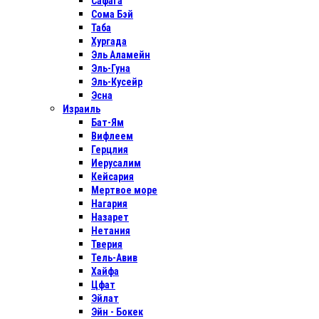
Сафага
Сома Бэй
Таба
Хургада
Эль Аламейн
Эль-Гуна
Эль-Кусейр
Эсна
Израиль
Бат-Ям
Вифлеем
Герцлия
Иерусалим
Кейсария
Мертвое море
Нагария
Назарет
Нетания
Тверия
Тель-Авив
Хайфа
Цфат
Эйлат
Эйн - Бокек