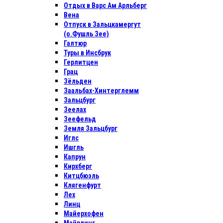
Отдых в Варс Ам Арльберг
Вена
Отпуск в Зальцкамергут
(о.Фушль Зее)
Галтюр
Туры в Инсбрук
Герлитцен
Грац
Зёльден
Заальбах-Хинтерглемм
Зальцбург
Зеелах
Зеефельд
Земля Зальцбург
Иглс
Ишгль
Капрун
Кирхберг
Китцбюэль
Клягенфурт
Лех
Линц
Майерхофен