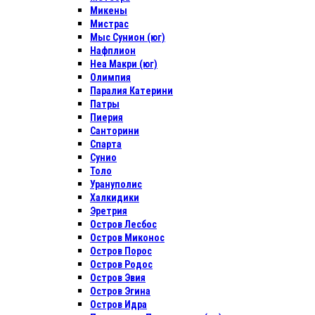
Микены
Мистрас
Мыс Сунион (юг)
Нафплион
Неа Макри (юг)
Олимпия
Паралия Катерини
Патры
Пиерия
Санторини
Спарта
Сунио
Толо
Урануполис
Халкидики
Эретрия
Остров Лесбос
Остров Миконос
Остров Порос
Остров Родос
Остров Эвия
Остров Эгина
Остров Идра