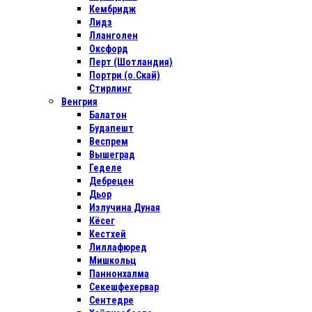
Кембридж
Лидз
Лланголен
Оксфорд
Перт (Шотландия)
Портри (о.Скай)
Стирлинг
Венгрия
Балатон
Будапешт
Веспрем
Вышеград
Геделе
Дебрецен
Дьор
Излучина Дуная
Кёсег
Кестхей
Лиллафюред
Мишкольц
Паннонхалма
Секешфехервар
Сентедре