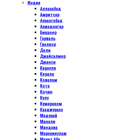
Индия
Аллахабад
Амритсар
Аурангабад
Ахмаднагар
Биканер
Гарваль
Гвалиор
Дели
Джайсалмер
Джанси
Караули
Керала
Ковалам
Кота
Кочин
Кулу
Кумараком
Кхаджурахо
Мадурай
Манали
Мандава
Марарикулам
Маунт Абу