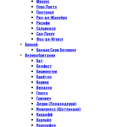
Манаус
Оуро Прето
Пантанал
Рио-де-Жанейро
Рисифи
Сальвадор
Сан-Паулу
Фос-де-Игуасу
Бруней
Бандар Сери Бегавану
Великобритания
Бат
Белфаст
Бирмингем
Брайтон
Варвик
Виндзор
Глазго
Гринвич
Дерри (Лондондерри)
Инвернесс (Шотландия)
Кардифф
Карлайл
Карнарфон