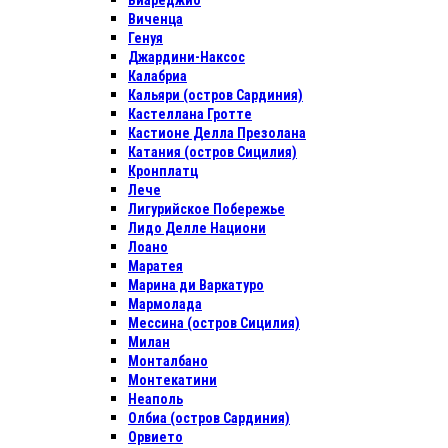
Виареджио
Виченца
Генуя
Джардини-Наксос
Калабриа
Кальяри (остров Сардиния)
Кастеллана Гротте
Кастионе Делла Презолана
Катания (остров Сицилия)
Кронплатц
Лече
Лигурийское Побережье
Лидо Делле Национи
Лоано
Маратея
Марина ди Варкатуро
Мармолада
Мессина (остров Сицилия)
Милан
Монталбано
Монтекатини
Неаполь
Олбиа (остров Сардиния)
Орвието