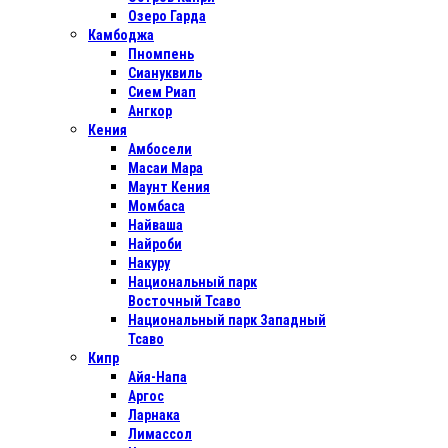
Озеро Гарда
Камбоджа
Пномпень
Сиануквиль
Сием Риап
Ангкор
Кения
Амбосели
Масаи Мара
Маунт Кения
Момбаса
Найваша
Найроби
Накуру
Национальный парк
Восточный Тсаво
Национальный парк Западный
Тсаво
Кипр
Айя-Напа
Аргос
Ларнака
Лимассол