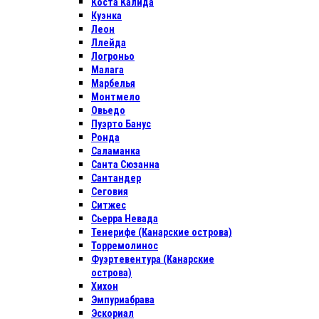
Коста Калида
Куэнка
Леон
Ллейда
Логроньо
Малага
Марбелья
Монтмело
Овьедо
Пуэрто Банус
Ронда
Саламанка
Санта Сюзанна
Сантандер
Сеговия
Ситжес
Сьерра Невада
Тенерифе (Канарские острова)
Торремолинос
Фуэртевентура (Канарские
острова)
Хихон
Эмпуриабрава
Эскориал