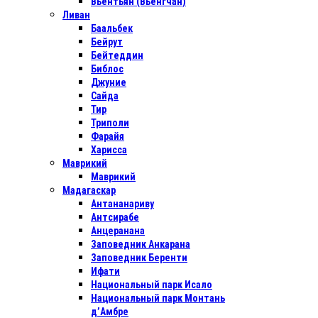
Вьентьян (Вьенгчан)
Ливан
Баальбек
Бейрут
Бейтеддин
Библос
Джуние
Сайда
Тир
Триполи
Фарайя
Харисса
Маврикий
Маврикий
Мадагаскар
Антананариву
Антсирабе
Анцеранана
Заповедник Анкарана
Заповедник Беренти
Ифати
Национальный парк Исало
Национальный парк Монтань
д’Амбре