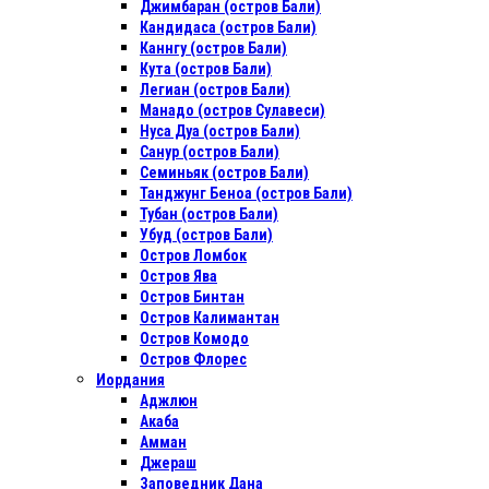
Джимбаран (остров Бали)
Кандидаса (остров Бали)
Каннгу (остров Бали)
Кута (остров Бали)
Легиан (остров Бали)
Манадо (остров Сулавеси)
Нуса Дуа (остров Бали)
Санур (остров Бали)
Семиньяк (остров Бали)
Танджунг Беноа (остров Бали)
Тубан (остров Бали)
Убуд (остров Бали)
Остров Ломбок
Остров Ява
Остров Бинтан
Остров Калимантан
Остров Комодо
Остров Флорес
Иордания
Аджлюн
Акаба
Амман
Джераш
Заповедник Дана