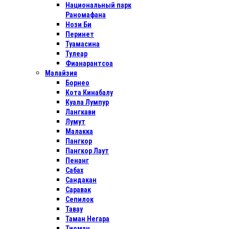
Национальный парк
Раномафана
Нози Би
Перинет
Туамасина
Тулеар
Фианарантсоа
Малайзия
Борнео
Кота Кинабалу
Куала Лумпур
Лангкави
Лумут
Малакка
Пангкор
Пангкор Лаут
Пенанг
Сабах
Сандакан
Саравак
Сепилок
Тавау
Таман Негара
Тиоман