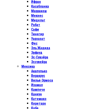
Ифран
Касабланка
Марракеш
Мекнес
Мидельт
Рабат
Сафи
Тинегир
Уарзазат
Фес
Эль Жадида
Эрфауд
Эс-Сувэйра
Эссувейра
Мексика
Акапулько
Веракрус
Вилья-Эрмоса
Изамал
Кампече
Канкун
Катемако
Керетаро
Коба