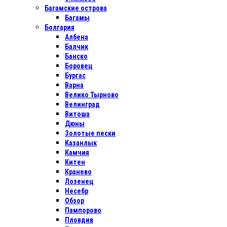
Багамские острова
Багамы
Болгария
Албена
Балчик
Банско
Боровец
Бургас
Варна
Велико Тырново
Велинград
Витоша
Дюны
Золотые пески
Казанлык
Камчия
Китен
Кранево
Лозенец
Несебр
Обзор
Пампорово
Пловдив