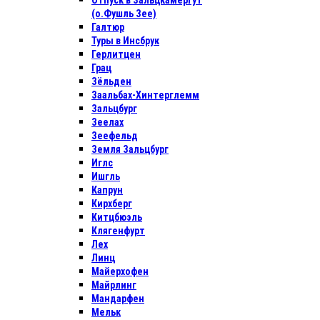
Отпуск в Зальцкамергут
(о.Фушль Зее)
Галтюр
Туры в Инсбрук
Герлитцен
Грац
Зёльден
Заальбах-Хинтерглемм
Зальцбург
Зеелах
Зеефельд
Земля Зальцбург
Иглс
Ишгль
Капрун
Кирхберг
Китцбюэль
Клягенфурт
Лех
Линц
Майерхофен
Майрлинг
Мандарфен
Мельк