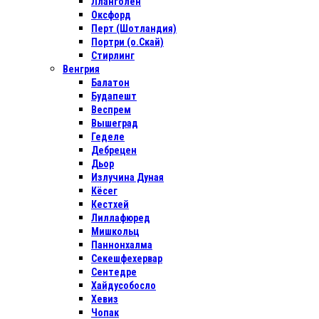
Лланголен
Оксфорд
Перт (Шотландия)
Портри (о.Скай)
Стирлинг
Венгрия
Балатон
Будапешт
Веспрем
Вышеград
Геделе
Дебрецен
Дьор
Излучина Дуная
Кёсег
Кестхей
Лиллафюред
Мишкольц
Паннонхалма
Секешфехервар
Сентедре
Хайдусобосло
Хевиз
Чопак