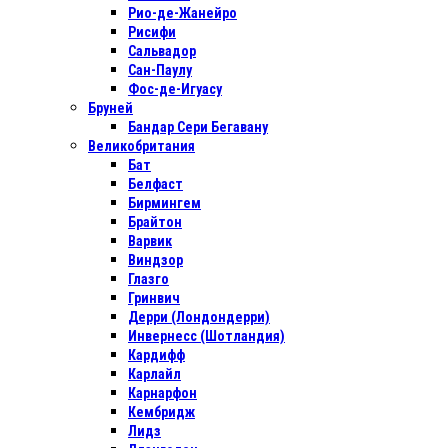
Рио-де-Жанейро
Рисифи
Сальвадор
Сан-Паулу
Фос-де-Игуасу
Бруней
Бандар Сери Бегавану
Великобритания
Бат
Белфаст
Бирмингем
Брайтон
Варвик
Виндзор
Глазго
Гринвич
Дерри (Лондондерри)
Инвернесс (Шотландия)
Кардифф
Карлайл
Карнарфон
Кембридж
Лидз