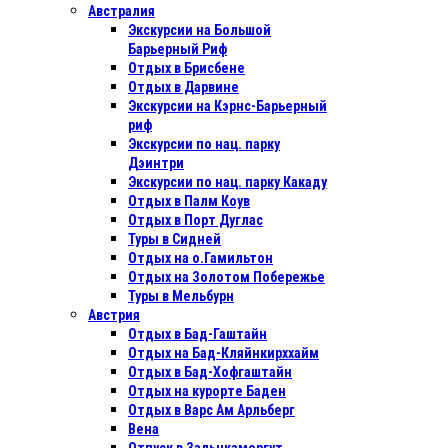
Австралия
Экскурсии на Большой
Барьерный Риф
Отдых в Бриcбене
Отдых в Дарвине
Экскурсии на Кэрнс-Барьерный
риф
Экскурсии по нац. парку
Дэинтри
Экскурсии по нац. парку Какаду
Отдых в Палм Коув
Отдых в Порт Дуглас
Туры в Сидней
Отдых на о.Гамильтон
Отдых на Золотом Побережье
Туры в Мельбурн
Австрия
Отдых в Бад-Гаштайн
Отдых на Бад-Кляйнкирххайм
Отдых в Бад-Хофгаштайн
Отдых на курорте Баден
Отдых в Варс Ам Арльберг
Вена