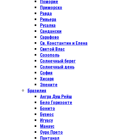
Поморие
Приморско
Равда
Ривьера
Русалка
Сандански
Сарафово
Св. Константин и Елена
Святой Влас
Созополь
Солнечный берег
Солнечный день
София
Хисаря
Элените
Бразилия
Ангра Душ Рейш
Бело Горизонте
Бонито
Бузиос
Игуасу
Манаус
Оуро Прето
Пантанал