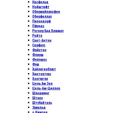
Насфельд
Нойштифт
Обермайерхофен
Оберфеллах
Пизендорф
Пфундс
Рогнер Бад Блюмау
Ройте
Сант-Антон
Серфаус
Файхтен
Флирш
Фулпмес
Фуш
Хайлигенблют
Хинтертукс
Хохгургля
Цель Ам Зее
Цель-Ам-Циллер
Шладминг
Штанз
Штубайталь
Эрвальд
о.Кимзее