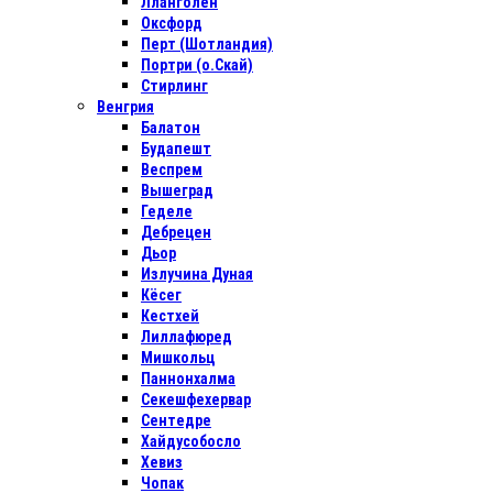
Лланголен
Оксфорд
Перт (Шотландия)
Портри (о.Скай)
Стирлинг
Венгрия
Балатон
Будапешт
Веспрем
Вышеград
Геделе
Дебрецен
Дьор
Излучина Дуная
Кёсег
Кестхей
Лиллафюред
Мишкольц
Паннонхалма
Секешфехервар
Сентедре
Хайдусобосло
Хевиз
Чопак