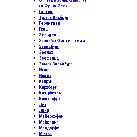
Отпуск в Зальцкамергут
(о.Фушль Зее)
Галтюр
Туры в Инсбрук
Герлитцен
Грац
Зёльден
Заальбах-Хинтерглемм
Зальцбург
Зеелах
Зеефельд
Земля Зальцбург
Иглс
Ишгль
Капрун
Кирхберг
Китцбюэль
Клягенфурт
Лех
Линц
Майерхофен
Майрлинг
Мандарфен
Мельк