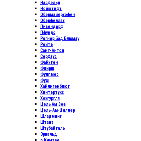
Насфельд
Нойштифт
Обермайерхофен
Оберфеллах
Пизендорф
Пфундс
Рогнер Бад Блюмау
Ройте
Сант-Антон
Серфаус
Файхтен
Флирш
Фулпмес
Фуш
Хайлигенблют
Хинтертукс
Хохгургля
Цель Ам Зее
Цель-Ам-Циллер
Шладминг
Штанз
Штубайталь
Эрвальд
о.Кимзее