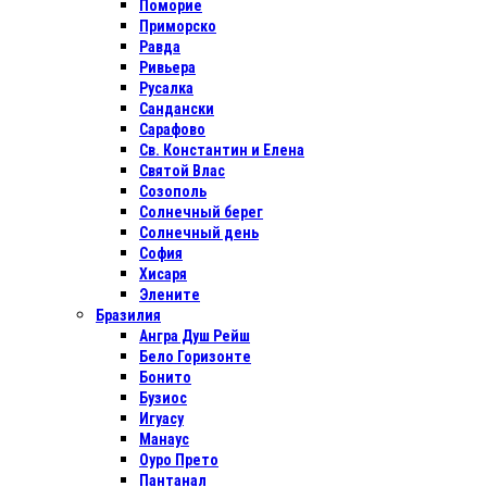
Поморие
Приморско
Равда
Ривьера
Русалка
Сандански
Сарафово
Св. Константин и Елена
Святой Влас
Созополь
Солнечный берег
Солнечный день
София
Хисаря
Элените
Бразилия
Ангра Душ Рейш
Бело Горизонте
Бонито
Бузиос
Игуасу
Манаус
Оуро Прето
Пантанал