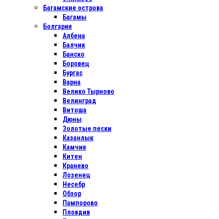
Багамские острова
Багамы
Болгария
Албена
Балчик
Банско
Боровец
Бургас
Варна
Велико Тырново
Велинград
Витоша
Дюны
Золотые пески
Казанлык
Камчия
Китен
Кранево
Лозенец
Несебр
Обзор
Пампорово
Пловдив