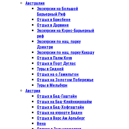
Австралия
Экскурсии на Большой
Барьерный Риф
Отдых в Бриcбене
Отдых в Дарвине
Экскурсии на Кэрнс-Барьерный
риф
Экскурсии по нац. парку
Дэинтри
Экскурсии по нац. парку Какаду
Отдых в Палм Коув
Отдых в Порт Дуглас
Туры в Сидней
Отдых на о.Гамильтон
Отдых на Золотом Побережье
Туры в Мельбурн
Австрия
Отдых в Бад-Гаштайн
Отдых на Бад-Кляйнкирххайм
Отдых в Бад-Хофгаштайн
Отдых на курорте Баден
Отдых в Варс Ам Арльберг
Вена