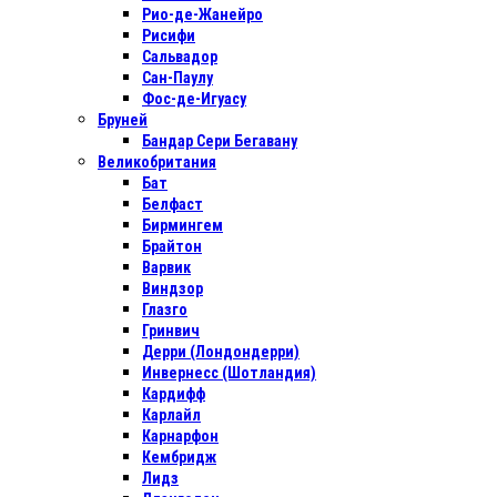
Рио-де-Жанейро
Рисифи
Сальвадор
Сан-Паулу
Фос-де-Игуасу
Бруней
Бандар Сери Бегавану
Великобритания
Бат
Белфаст
Бирмингем
Брайтон
Варвик
Виндзор
Глазго
Гринвич
Дерри (Лондондерри)
Инвернесс (Шотландия)
Кардифф
Карлайл
Карнарфон
Кембридж
Лидз