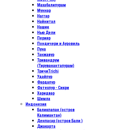
Махабалипурам
Муннар
Наггар
Найнитал
Нашик
Нью Дели
Перияр
Пондичери и Ауровиль
Пуна
Танжавур
Тривандрум
(Тируванантапурам)
ТричиTrichi
Удайпур
Фардапур
Фатехпур - Сикри
Харидвар
Шимла
Индонезия
Баликпапан (остров
Калимантан)
Денпасар (остров Бали )
Джакарта