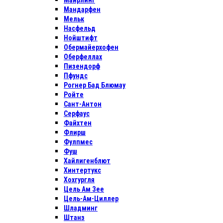
Майрлинг
Мандарфен
Мельк
Насфельд
Нойштифт
Обермайерхофен
Оберфеллах
Пизендорф
Пфундс
Рогнер Бад Блюмау
Ройте
Сант-Антон
Серфаус
Файхтен
Флирш
Фулпмес
Фуш
Хайлигенблют
Хинтертукс
Хохгургля
Цель Ам Зее
Цель-Ам-Циллер
Шладминг
Штанз