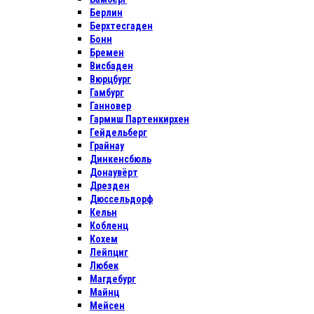
Берлин
Берхтесгаден
Бонн
Бремен
Висбаден
Вюрцбург
Гамбург
Ганновер
Гармиш Партенкирхен
Гейдельберг
Грайнау
Динкенсбюль
Донаувёрт
Дрезден
Дюссельдорф
Кельн
Кобленц
Кохем
Лейпциг
Любек
Магдебург
Майнц
Мейсен