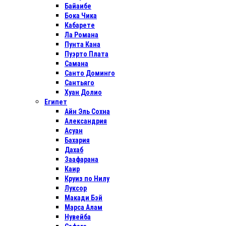
Байаибе
Бока Чика
Кабарете
Ла Романа
Пунта Кана
Пуэрто Плата
Самана
Санто Доминго
Сантьяго
Хуан Долио
Египет
Айн Эль Сохна
Александрия
Асуан
Бахария
Дахаб
Заафарана
Каир
Круиз по Нилу
Луксор
Макади Бэй
Марса Алам
Нувейба