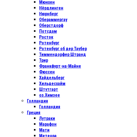
Мюнхен
Нёрдлинген
Нюрнберг
Обераммергау
Оберстдорф
Потсдам
Росток
Ротенбург
Ротенбург об дер Таубер
Тиммендорфер Штранд
Трир
Франкфурт-на-Майне
Фюссен
Хайдельберг
Хильдесхайм
Штутгарт
оз.Химзее
Голландия
Голландия
Греция
Лутраки
Марафон
Мати
Метеора