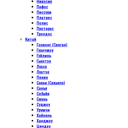
Никосия
Пафос
Писсури
Платрес
Полис
Протарас
Троодос
Китай
Гонконг (Сянган)
Гуанчжоу
Гуйлинь
Гьянтзе
Лхаса
Лхатзе
Пекин
Сакья (Сакьяпа)
Санья
Себайя
Сиань
Суджоу
Урумчи
Хайнань
Ханджоу
Циндао