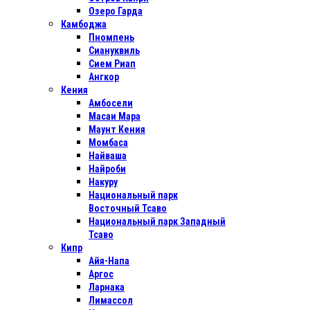
Озеро Гарда
Камбоджа
Пномпень
Сиануквиль
Сием Риап
Ангкор
Кения
Амбосели
Масаи Мара
Маунт Кения
Момбаса
Найваша
Найроби
Накуру
Национальный парк
Восточный Тсаво
Национальный парк Западный
Тсаво
Кипр
Айя-Напа
Аргос
Ларнака
Лимассол