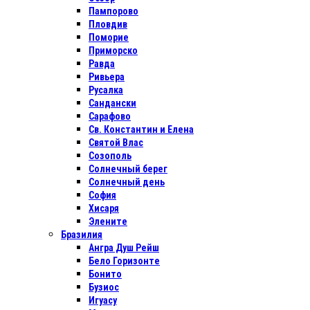
Пампорово
Пловдив
Поморие
Приморско
Равда
Ривьера
Русалка
Сандански
Сарафово
Св. Константин и Елена
Святой Влас
Созополь
Солнечный берег
Солнечный день
София
Хисаря
Элените
Бразилия
Ангра Душ Рейш
Бело Горизонте
Бонито
Бузиос
Игуасу