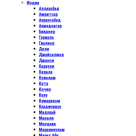
Индия
Аллахабад
Амритсар
Аурангабад
Ахмаднагар
Биканер
Гарваль
Гвалиор
Дели
Джайсалмер
Джанси
Караули
Керала
Ковалам
Кота
Кочин
Кулу
Кумараком
Кхаджурахо
Мадурай
Манали
Мандава
Марарикулам
Маунт Абу