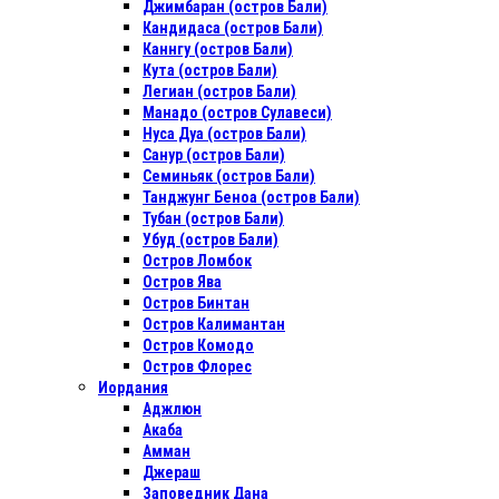
Джимбаран (остров Бали)
Кандидаса (остров Бали)
Каннгу (остров Бали)
Кута (остров Бали)
Легиан (остров Бали)
Манадо (остров Сулавеси)
Нуса Дуа (остров Бали)
Санур (остров Бали)
Семиньяк (остров Бали)
Танджунг Беноа (остров Бали)
Тубан (остров Бали)
Убуд (остров Бали)
Остров Ломбок
Остров Ява
Остров Бинтан
Остров Калимантан
Остров Комодо
Остров Флорес
Иордания
Аджлюн
Акаба
Амман
Джераш
Заповедник Дана