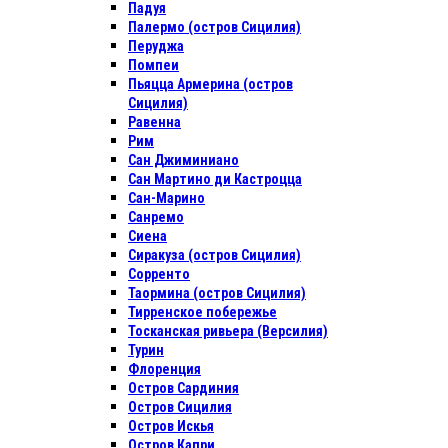
Падуя
Палермо (остров Сицилия)
Перуджа
Помпеи
Пьяцца Армерина (остров
Сицилия)
Равенна
Рим
Сан Джиминиано
Сан Мартино ди Кастроцца
Сан-Марино
Санремо
Сиена
Сиракуза (остров Сицилия)
Сорренто
Таормина (остров Сицилия)
Тирренское побережье
Тосканская ривьера (Версилия)
Турин
Флоренция
Остров Сардиния
Остров Сицилия
Остров Искья
Остров Капри