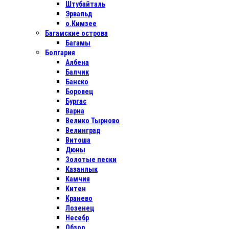
Штубайталь
Эрвальд
о.Кимзее
Багамские острова
Багамы
Болгария
Албена
Балчик
Банско
Боровец
Бургас
Варна
Велико Тырново
Велинград
Витоша
Дюны
Золотые пески
Казанлык
Камчия
Китен
Кранево
Лозенец
Несебр
Обзор