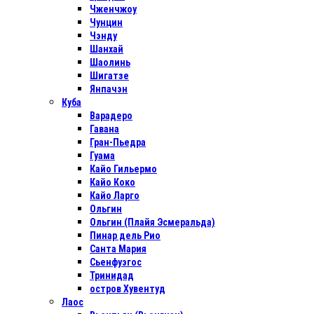
Чженчжоу
Чунцин
Чэнду
Шанхай
Шаолинь
Шигатзе
Янпачэн
Куба
Варадеро
Гавана
Гран-Пьедра
Гуама
Кайо Гильермо
Кайо Коко
Кайо Ларго
Ольгин
Ольгин (Плайя Эсмеральда)
Пинар дель Рио
Санта Мария
Сьенфуэгос
Тринидад
остров Хувентуд
Лаос