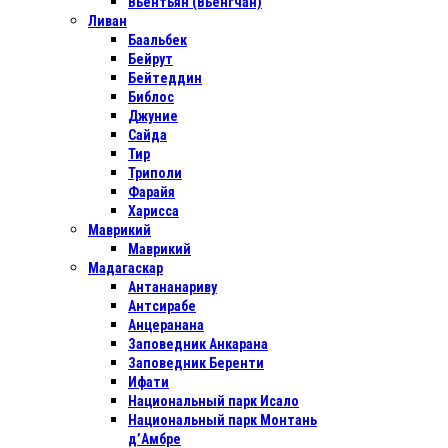
Вьентьян (Вьенгчан)
Ливан
Баальбек
Бейрут
Бейтеддин
Библос
Джуние
Сайда
Тир
Триполи
Фарайя
Харисса
Маврикий
Маврикий
Мадагаскар
Антананариву
Антсирабе
Анцеранана
Заповедник Анкарана
Заповедник Беренти
Ифати
Национальный парк Исало
Национальный парк Монтань
д’Амбре