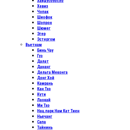
Хайдусобосло
Хевиз
Чопак
Шиофок
Шопрон
Шюмег
Эгер
Эстергом
Вьетнам
Бинь Чау
Гуэ
Далат
Дананг
Дельта Меконга
Донг Хой
Камрань
Кан Тхо
Кути
Лаокай
Ми Тхо
Нац.парк Нам Кат Тиен
Ньячанг
Сапа
Тайнинь