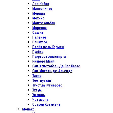
Лос-Кабос
Мансанильо
Мерида
Мехико
Монте Альбан
Морелия
Оахака
Паленке
Пацкуаро
Плайя дель Кармен
Пуэбла
Пуэртостровальярта
Ривьера Майя
Сан-Кристобаль Де Лас Касас
Сан-Мигель-де-Альенде
Таско
Теотиуакан
Тукстла Гутиеррес
Тулум
Ушмаль
Четумаль
Остров Козумель
Монако