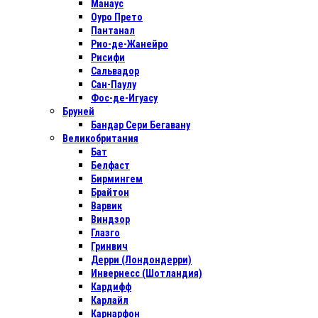
Манаус
Оуро Прето
Пантанал
Рио-де-Жанейро
Рисифи
Сальвадор
Сан-Паулу
Фос-де-Игуасу
Бруней
Бандар Сери Бегавану
Великобритания
Бат
Белфаст
Бирмингем
Брайтон
Варвик
Виндзор
Глазго
Гринвич
Дерри (Лондондерри)
Инвернесс (Шотландия)
Кардифф
Карлайл
Карнарфон