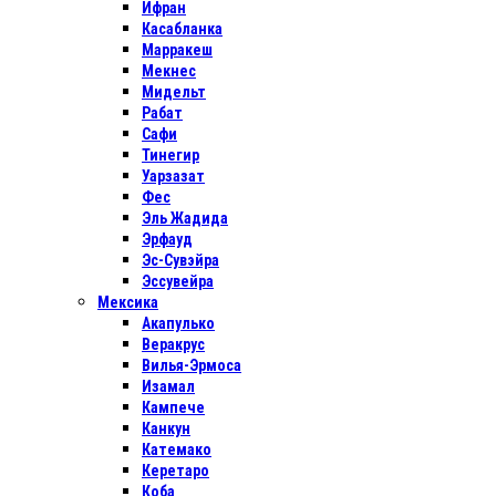
Ифран
Касабланка
Марракеш
Мекнес
Мидельт
Рабат
Сафи
Тинегир
Уарзазат
Фес
Эль Жадида
Эрфауд
Эс-Сувэйра
Эссувейра
Мексика
Акапулько
Веракрус
Вилья-Эрмоса
Изамал
Кампече
Канкун
Катемако
Керетаро
Коба