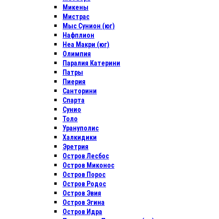
Микены
Мистрас
Мыс Сунион (юг)
Нафплион
Неа Макри (юг)
Олимпия
Паралия Катерини
Патры
Пиерия
Санторини
Спарта
Сунио
Толо
Урануполис
Халкидики
Эретрия
Остров Лесбос
Остров Миконос
Остров Порос
Остров Родос
Остров Эвия
Остров Эгина
Остров Идра