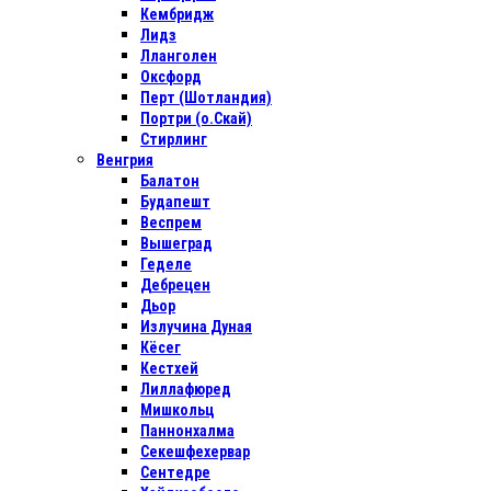
Кембридж
Лидз
Лланголен
Оксфорд
Перт (Шотландия)
Портри (о.Скай)
Стирлинг
Венгрия
Балатон
Будапешт
Веспрем
Вышеград
Геделе
Дебрецен
Дьор
Излучина Дуная
Кёсег
Кестхей
Лиллафюред
Мишкольц
Паннонхалма
Секешфехервар
Сентедре