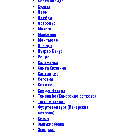
Коста Калида
Куэнка
Леон
Ллейда
Логроньо
Малага
Марбелья
Монтмело
Овьедо
Пуэрто Банус
Ронда
Саламанка
Санта Сюзанна
Сантандер
Сеговия
Ситжес
Сьерра Невада
Тенерифе (Канарские острова)
Торремолинос
Фуэртевентура (Канарские
острова)
Хихон
Эмпуриабрава
Эскориал