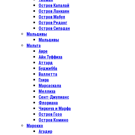
Остров Капалай
Остров Ланкаян
Остров Мабул
Остров Реданг
Остров Сипадан
Мальдивы
Мальдивы
Мальта
Авре
Айн Туффиха
Аттард
Буджибба
Валлетта
Гзира
Марсаскала
Меллиха
Сент-Джулианс
Флориана
Чиркеуа и Марфа
Остров Гозо
Остров Комино
Марокко
Агадир