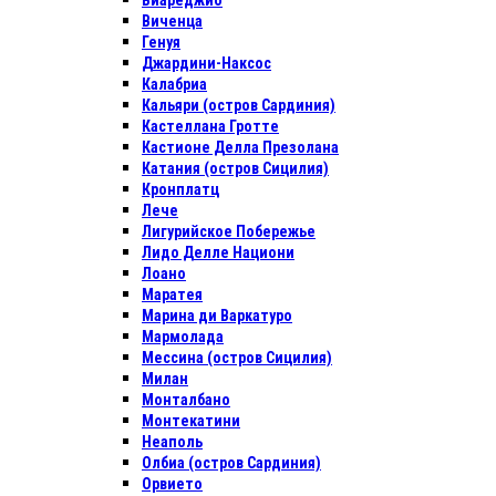
Виареджио
Виченца
Генуя
Джардини-Наксос
Калабриа
Кальяри (остров Сардиния)
Кастеллана Гротте
Кастионе Делла Презолана
Катания (остров Сицилия)
Кронплатц
Лече
Лигурийское Побережье
Лидо Делле Национи
Лоано
Маратея
Марина ди Варкатуро
Мармолада
Мессина (остров Сицилия)
Милан
Монталбано
Монтекатини
Неаполь
Олбиа (остров Сардиния)
Орвието