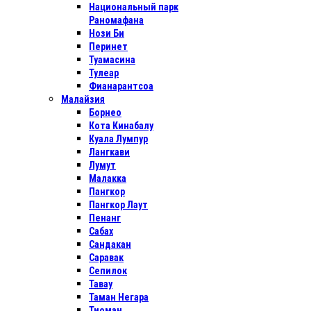
Национальный парк
Раномафана
Нози Би
Перинет
Туамасина
Тулеар
Фианарантсоа
Малайзия
Борнео
Кота Кинабалу
Куала Лумпур
Лангкави
Лумут
Малакка
Пангкор
Пангкор Лаут
Пенанг
Сабах
Сандакан
Саравак
Сепилок
Тавау
Таман Негара
Тиоман