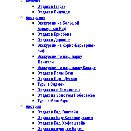
Абхазия
Отдых в Гаграх
Отдых в Пицунде
Австралия
Экскурсии на Большой
Барьерный Риф
Отдых в Бриcбене
Отдых в Дарвине
Экскурсии на Кэрнс-Барьерный
риф
Экскурсии по нац. парку
Дэинтри
Экскурсии по нац. парку Какаду
Отдых в Палм Коув
Отдых в Порт Дуглас
Туры в Сидней
Отдых на о.Гамильтон
Отдых на Золотом Побережье
Туры в Мельбурн
Австрия
Отдых в Бад-Гаштайн
Отдых на Бад-Кляйнкирххайм
Отдых в Бад-Хофгаштайн
Отдых на курорте Баден