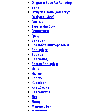
Отдых в Варс Ам Арльберг
Вена
Отпуск в Зальцкамергут
(о.Фушль Зее)
Галтюр
Туры в Инсбрук
Герлитцен
Грац
Зёльден
Заальбах-Хинтерглемм
Зальцбург
Зеелах
Зеефельд
Земля Зальцбург
Иглс
Ишгль
Капрун
Кирхберг
Китцбюэль
Клягенфурт
Лех
Линц
Майерхофен