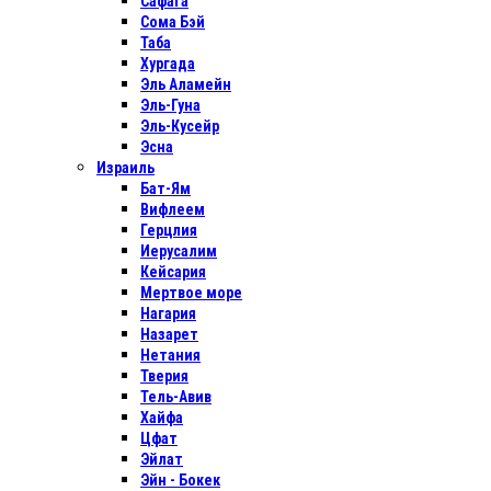
Сафага
Сома Бэй
Таба
Хургада
Эль Аламейн
Эль-Гуна
Эль-Кусейр
Эсна
Израиль
Бат-Ям
Вифлеем
Герцлия
Иерусалим
Кейсария
Мертвое море
Нагария
Назарет
Нетания
Тверия
Тель-Авив
Хайфа
Цфат
Эйлат
Эйн - Бокек