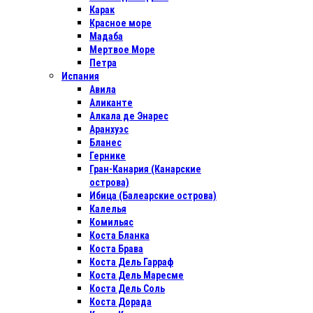
Карак
Красное море
Мадаба
Мертвое Море
Петра
Испания
Авила
Аликанте
Алкала де Энарес
Аранхуэс
Бланес
Гернике
Гран-Канария (Канарские
острова)
Ибица (Балеарские острова)
Калелья
Комильяс
Коста Бланка
Коста Брава
Коста Дель Гарраф
Коста Дель Маресме
Коста Дель Соль
Коста Дорада