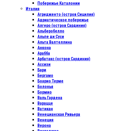
Побережье Каталонии
Италия
Агридженто (остров Сицилия)
Адриатическое побережье
Алгеро (остров Сардиния)
Альберобелло
Альпе ди Суси
Альта Валтеллина
Анкона
Арабба
Арбатакс (остров Сардиния)
Ассизи
Бари
Бергамо
Боарио Терме
Болонья
Бормио
Валь Гардена
Варацце
Ватикан
Венецианская Ривьера
Венеция
Верона