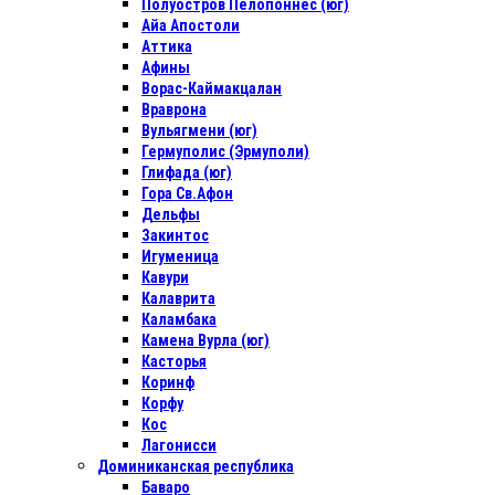
Полуостров Пелопоннес (юг)
Айа Апостоли
Аттика
Афины
Ворас-Каймакцалан
Враврона
Вульягмени (юг)
Гермуполис (Эрмуполи)
Глифада (юг)
Гора Св.Афон
Дельфы
Закинтос
Игуменица
Кавури
Калаврита
Каламбака
Камена Вурла (юг)
Касторья
Коринф
Корфу
Кос
Лагонисси
Доминиканская республика
Баваро