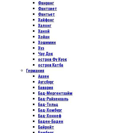
Фанранг
Фантхиет
Фантьет
Хайфонг
Халонг
Ханой
Хойан
Хошимин
Хуэ
Чау Док
остров Фу Куок
остров Катба
Германия
Аахен
Аугсбург
Бавария
Бад-Мергентхайм
Бад-Райхенхаль
Бад-Тольц
Бад-Хомбург
Бад-Хоннеф
Баден-Баден
Байройт
Бамберг