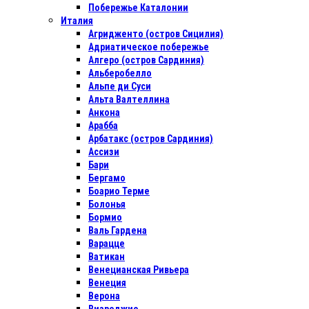
Побережье Каталонии
Италия
Агридженто (остров Сицилия)
Адриатическое побережье
Алгеро (остров Сардиния)
Альберобелло
Альпе ди Суси
Альта Валтеллина
Анкона
Арабба
Арбатакс (остров Сардиния)
Ассизи
Бари
Бергамо
Боарио Терме
Болонья
Бормио
Валь Гардена
Варацце
Ватикан
Венецианская Ривьера
Венеция
Верона