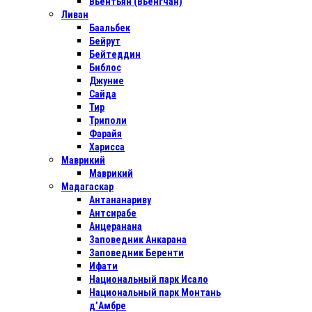
Вьентьян (Вьенгчан)
Ливан
Баальбек
Бейрут
Бейтеддин
Библос
Джуние
Сайда
Тир
Триполи
Фарайя
Харисса
Маврикий
Маврикий
Мадагаскар
Антананариву
Антсирабе
Анцеранана
Заповедник Анкарана
Заповедник Беренти
Ифати
Национальный парк Исало
Национальный парк Монтань
д’Амбре