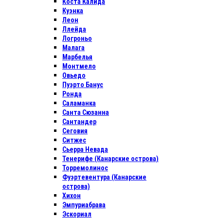
Коста Калида
Куэнка
Леон
Ллейда
Логроньо
Малага
Марбелья
Монтмело
Овьедо
Пуэрто Банус
Ронда
Саламанка
Санта Сюзанна
Сантандер
Сеговия
Ситжес
Сьерра Невада
Тенерифе (Канарские острова)
Торремолинос
Фуэртевентура (Канарские
острова)
Хихон
Эмпуриабрава
Эскориал