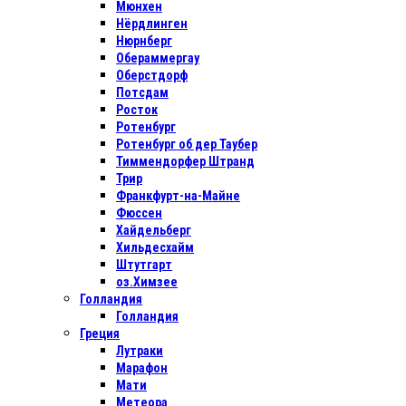
Мюнхен
Нёрдлинген
Нюрнберг
Обераммергау
Оберстдорф
Потсдам
Росток
Ротенбург
Ротенбург об дер Таубер
Тиммендорфер Штранд
Трир
Франкфурт-на-Майне
Фюссен
Хайдельберг
Хильдесхайм
Штутгарт
оз.Химзее
Голландия
Голландия
Греция
Лутраки
Марафон
Мати
Метеора