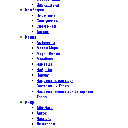
Озеро Гарда
Камбоджа
Пномпень
Сиануквиль
Сием Риап
Ангкор
Кения
Амбосели
Масаи Мара
Маунт Кения
Момбаса
Найваша
Найроби
Накуру
Национальный парк
Восточный Тсаво
Национальный парк Западный
Тсаво
Кипр
Айя-Напа
Аргос
Ларнака
Лимассол