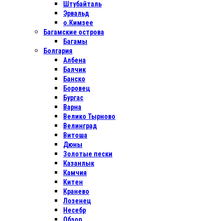
Штубайталь
Эрвальд
о.Кимзее
Багамские острова
Багамы
Болгария
Албена
Балчик
Банско
Боровец
Бургас
Варна
Велико Тырново
Велинград
Витоша
Дюны
Золотые пески
Казанлык
Камчия
Китен
Кранево
Лозенец
Несебр
Обзор