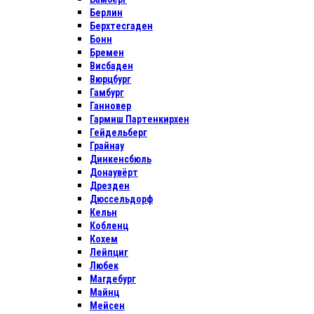
Берлин
Берхтесгаден
Бонн
Бремен
Висбаден
Вюрцбург
Гамбург
Ганновер
Гармиш Партенкирхен
Гейдельберг
Грайнау
Динкенсбюль
Донаувёрт
Дрезден
Дюссельдорф
Кельн
Кобленц
Кохем
Лейпциг
Любек
Магдебург
Майнц
Мейсен