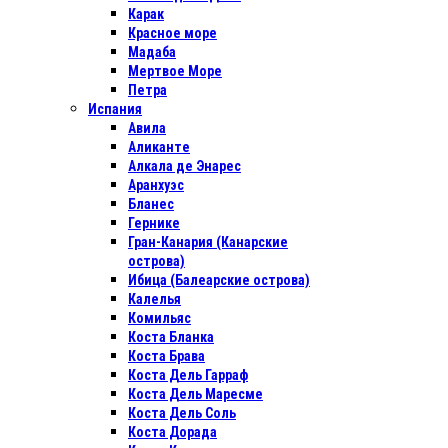
Карак
Красное море
Мадаба
Мертвое Море
Петра
Испания
Авила
Аликанте
Алкала де Энарес
Аранхуэс
Бланес
Гернике
Гран-Канария (Канарские
острова)
Ибица (Балеарские острова)
Калелья
Комильяс
Коста Бланка
Коста Брава
Коста Дель Гарраф
Коста Дель Маресме
Коста Дель Соль
Коста Дорада