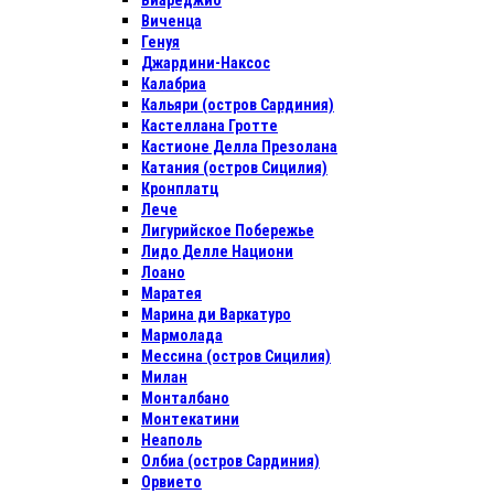
Виареджио
Виченца
Генуя
Джардини-Наксос
Калабриа
Кальяри (остров Сардиния)
Кастеллана Гротте
Кастионе Делла Презолана
Катания (остров Сицилия)
Кронплатц
Лече
Лигурийское Побережье
Лидо Делле Национи
Лоано
Маратея
Марина ди Варкатуро
Мармолада
Мессина (остров Сицилия)
Милан
Монталбано
Монтекатини
Неаполь
Олбиа (остров Сардиния)
Орвието