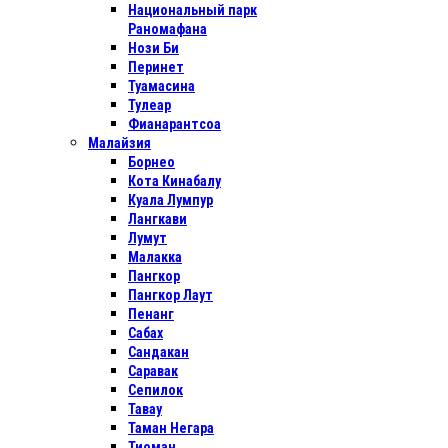
Национальный парк
Раномафана
Нози Би
Перинет
Туамасина
Тулеар
Фианарантсоа
Малайзия
Борнео
Кота Кинабалу
Куала Лумпур
Лангкави
Лумут
Малакка
Пангкор
Пангкор Лаут
Пенанг
Сабах
Сандакан
Саравак
Сепилок
Тавау
Таман Негара
Тиоман