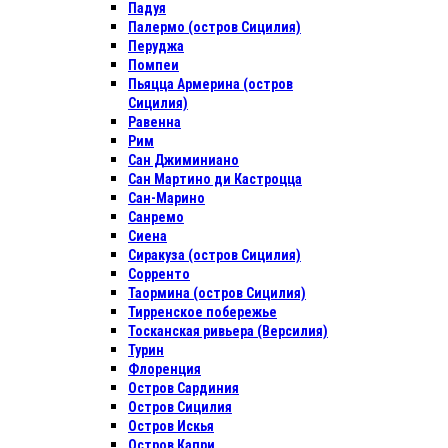
Падуя
Палермо (остров Сицилия)
Перуджа
Помпеи
Пьяцца Армерина (остров
Сицилия)
Равенна
Рим
Сан Джиминиано
Сан Мартино ди Кастроцца
Сан-Марино
Санремо
Сиена
Сиракуза (остров Сицилия)
Сорренто
Таормина (остров Сицилия)
Тирренское побережье
Тосканская ривьера (Версилия)
Турин
Флоренция
Остров Сардиния
Остров Сицилия
Остров Искья
Остров Капри