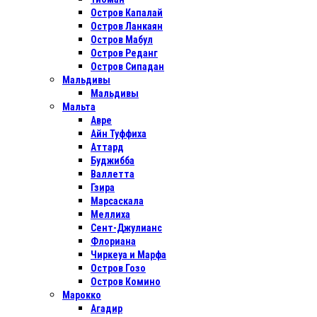
Остров Капалай
Остров Ланкаян
Остров Мабул
Остров Реданг
Остров Сипадан
Мальдивы
Мальдивы
Мальта
Авре
Айн Туффиха
Аттард
Буджибба
Валлетта
Гзира
Марсаскала
Меллиха
Сент-Джулианс
Флориана
Чиркеуа и Марфа
Остров Гозо
Остров Комино
Марокко
Агадир