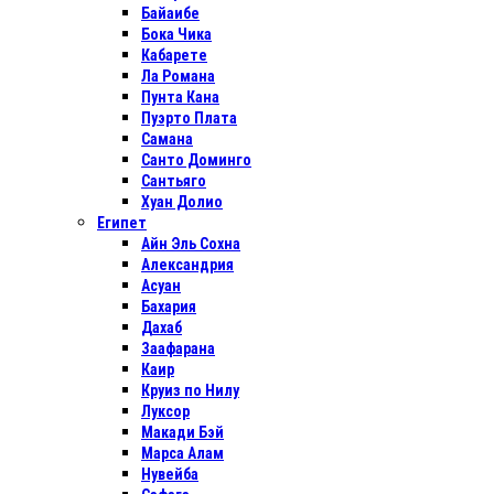
Байаибе
Бока Чика
Кабарете
Ла Романа
Пунта Кана
Пуэрто Плата
Самана
Санто Доминго
Сантьяго
Хуан Долио
Египет
Айн Эль Сохна
Александрия
Асуан
Бахария
Дахаб
Заафарана
Каир
Круиз по Нилу
Луксор
Макади Бэй
Марса Алам
Нувейба