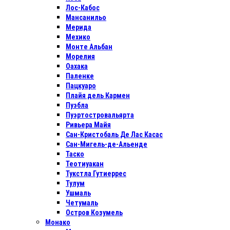
Лос-Кабос
Мансанильо
Мерида
Мехико
Монте Альбан
Морелия
Оахака
Паленке
Пацкуаро
Плайя дель Кармен
Пуэбла
Пуэртостровальярта
Ривьера Майя
Сан-Кристобаль Де Лас Касас
Сан-Мигель-де-Альенде
Таско
Теотиуакан
Тукстла Гутиеррес
Тулум
Ушмаль
Четумаль
Остров Козумель
Монако