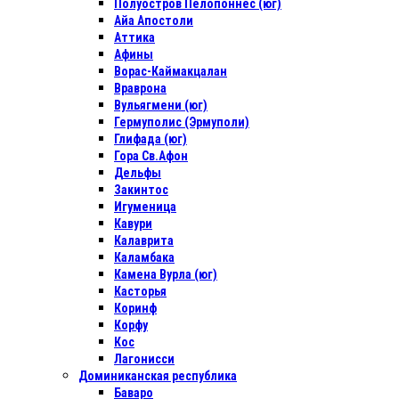
Полуостров Пелопоннес (юг)
Айа Апостоли
Аттика
Афины
Ворас-Каймакцалан
Враврона
Вульягмени (юг)
Гермуполис (Эрмуполи)
Глифада (юг)
Гора Св.Афон
Дельфы
Закинтос
Игуменица
Кавури
Калаврита
Каламбака
Камена Вурла (юг)
Касторья
Коринф
Корфу
Кос
Лагонисси
Доминиканская республика
Баваро