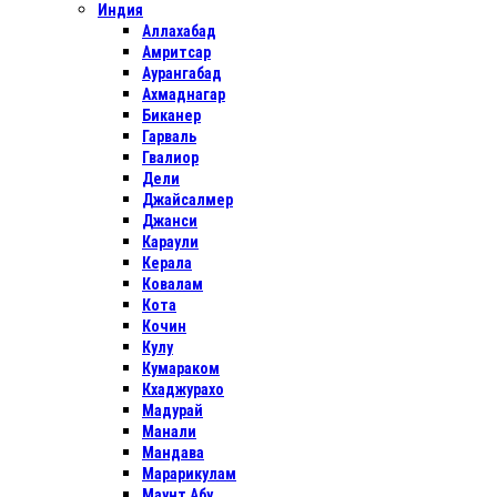
Индия
Аллахабад
Амритсар
Аурангабад
Ахмаднагар
Биканер
Гарваль
Гвалиор
Дели
Джайсалмер
Джанси
Караули
Керала
Ковалам
Кота
Кочин
Кулу
Кумараком
Кхаджурахо
Мадурай
Манали
Мандава
Марарикулам
Маунт Абу