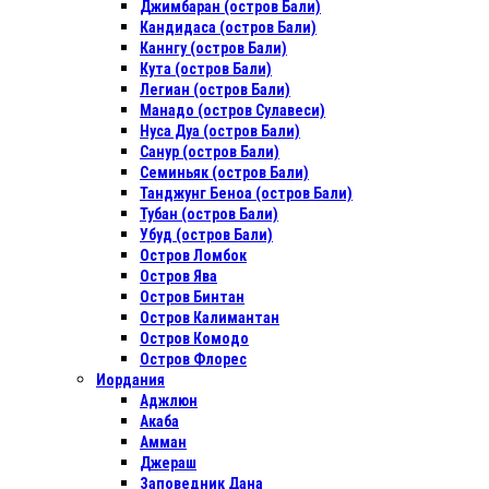
Джимбаран (остров Бали)
Кандидаса (остров Бали)
Каннгу (остров Бали)
Кута (остров Бали)
Легиан (остров Бали)
Манадо (остров Сулавеси)
Нуса Дуа (остров Бали)
Санур (остров Бали)
Семиньяк (остров Бали)
Танджунг Беноа (остров Бали)
Тубан (остров Бали)
Убуд (остров Бали)
Остров Ломбок
Остров Ява
Остров Бинтан
Остров Калимантан
Остров Комодо
Остров Флорес
Иордания
Аджлюн
Акаба
Амман
Джераш
Заповедник Дана