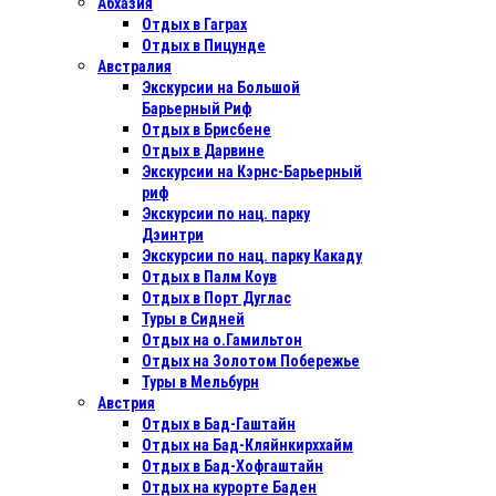
Абхазия
Отдых в Гаграх
Отдых в Пицунде
Австралия
Экскурсии на Большой
Барьерный Риф
Отдых в Бриcбене
Отдых в Дарвине
Экскурсии на Кэрнс-Барьерный
риф
Экскурсии по нац. парку
Дэинтри
Экскурсии по нац. парку Какаду
Отдых в Палм Коув
Отдых в Порт Дуглас
Туры в Сидней
Отдых на о.Гамильтон
Отдых на Золотом Побережье
Туры в Мельбурн
Австрия
Отдых в Бад-Гаштайн
Отдых на Бад-Кляйнкирххайм
Отдых в Бад-Хофгаштайн
Отдых на курорте Баден