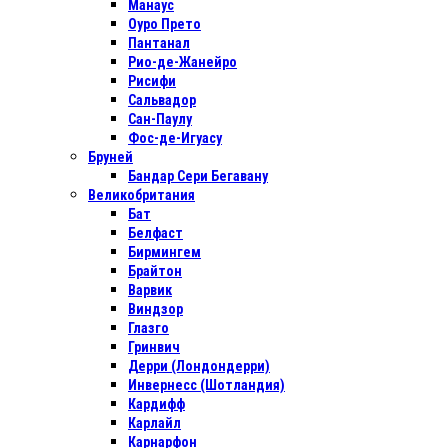
Манаус
Оуро Прето
Пантанал
Рио-де-Жанейро
Рисифи
Сальвадор
Сан-Паулу
Фос-де-Игуасу
Бруней
Бандар Сери Бегавану
Великобритания
Бат
Белфаст
Бирмингем
Брайтон
Варвик
Виндзор
Глазго
Гринвич
Дерри (Лондондерри)
Инвернесс (Шотландия)
Кардифф
Карлайл
Карнарфон