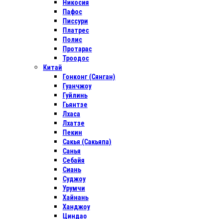
Никосия
Пафос
Писсури
Платрес
Полис
Протарас
Троодос
Китай
Гонконг (Сянган)
Гуанчжоу
Гуйлинь
Гьянтзе
Лхаса
Лхатзе
Пекин
Сакья (Сакьяпа)
Санья
Себайя
Сиань
Суджоу
Урумчи
Хайнань
Ханджоу
Циндао