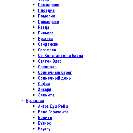
Пампорово
Пловдив
Поморие
Приморско
Равда
Ривьера
Русалка
Сандански
Сарафово
Св. Константин и Елена
Святой Влас
Созополь
Солнечный берег
Солнечный день
София
Хисаря
Элените
Бразилия
Ангра Душ Рейш
Бело Горизонте
Бонито
Бузиос
Игуасу