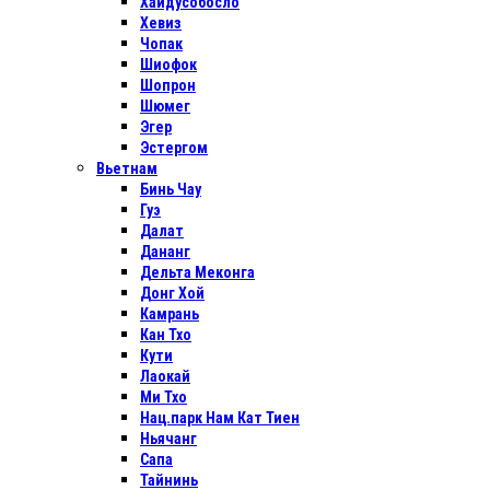
Хайдусобосло
Хевиз
Чопак
Шиофок
Шопрон
Шюмег
Эгер
Эстергом
Вьетнам
Бинь Чау
Гуэ
Далат
Дананг
Дельта Меконга
Донг Хой
Камрань
Кан Тхо
Кути
Лаокай
Ми Тхо
Нац.парк Нам Кат Тиен
Ньячанг
Сапа
Тайнинь