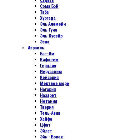
Сафага
Сома Бэй
Таба
Хургада
Эль Аламейн
Эль-Гуна
Эль-Кусейр
Эсна
Израиль
Бат-Ям
Вифлеем
Герцлия
Иерусалим
Кейсария
Мертвое море
Нагария
Назарет
Нетания
Тверия
Тель-Авив
Хайфа
Цфат
Эйлат
Эйн - Бокек