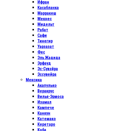
Ифран
Касабланка
Марракеш
Мекнес
Мидельт
Рабат
Сафи
Тинегир
Уарзазат
Фес
Эль Жадида
Эрфауд
Эс-Сувэйра
Эссувейра
Мексика
Акапулько
Веракрус
Вилья-Эрмоса
Изамал
Кампече
Канкун
Катемако
Керетаро
Коба