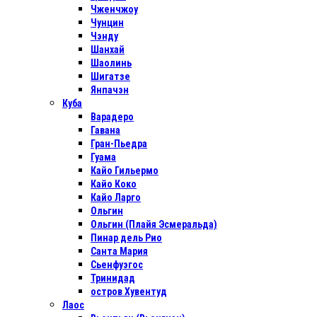
Чженчжоу
Чунцин
Чэнду
Шанхай
Шаолинь
Шигатзе
Янпачэн
Куба
Варадеро
Гавана
Гран-Пьедра
Гуама
Кайо Гильермо
Кайо Коко
Кайо Ларго
Ольгин
Ольгин (Плайя Эсмеральда)
Пинар дель Рио
Санта Мария
Сьенфуэгос
Тринидад
остров Хувентуд
Лаос