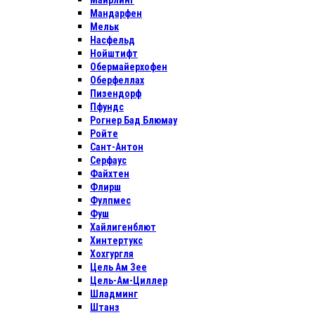
Майрлинг
Мандарфен
Мельк
Насфельд
Нойштифт
Обермайерхофен
Оберфеллах
Пизендорф
Пфундс
Рогнер Бад Блюмау
Ройте
Сант-Антон
Серфаус
Файхтен
Флирш
Фулпмес
Фуш
Хайлигенблют
Хинтертукс
Хохгургля
Цель Ам Зее
Цель-Ам-Циллер
Шладминг
Штанз