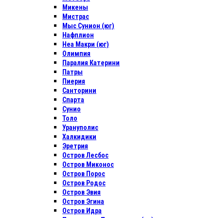
Микены
Мистрас
Мыс Сунион (юг)
Нафплион
Неа Макри (юг)
Олимпия
Паралия Катерини
Патры
Пиерия
Санторини
Спарта
Сунио
Толо
Урануполис
Халкидики
Эретрия
Остров Лесбос
Остров Миконос
Остров Порос
Остров Родос
Остров Эвия
Остров Эгина
Остров Идра