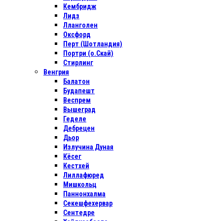
Кембридж
Лидз
Лланголен
Оксфорд
Перт (Шотландия)
Портри (о.Скай)
Стирлинг
Венгрия
Балатон
Будапешт
Веспрем
Вышеград
Геделе
Дебрецен
Дьор
Излучина Дуная
Кёсег
Кестхей
Лиллафюред
Мишкольц
Паннонхалма
Секешфехервар
Сентедре