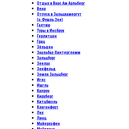
Отдых в Варс Ам Арльберг
Вена
Отпуск в Зальцкамергут
(о.Фушль Зее)
Галтюр
Туры в Инсбрук
Герлитцен
Грац
Зёльден
Заальбах-Хинтерглемм
Зальцбург
Зеелах
Зеефельд
Земля Зальцбург
Иглс
Ишгль
Капрун
Кирхберг
Китцбюэль
Клягенфурт
Лех
Линц
Майерхофен