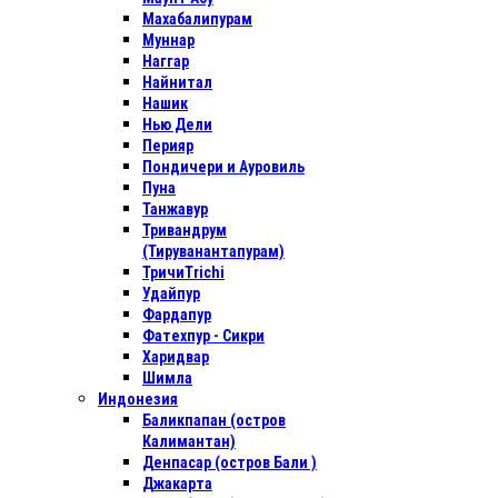
Махабалипурам
Муннар
Наггар
Найнитал
Нашик
Нью Дели
Перияр
Пондичери и Ауровиль
Пуна
Танжавур
Тривандрум
(Тируванантапурам)
ТричиTrichi
Удайпур
Фардапур
Фатехпур - Сикри
Харидвар
Шимла
Индонезия
Баликпапан (остров
Калимантан)
Денпасар (остров Бали )
Джакарта