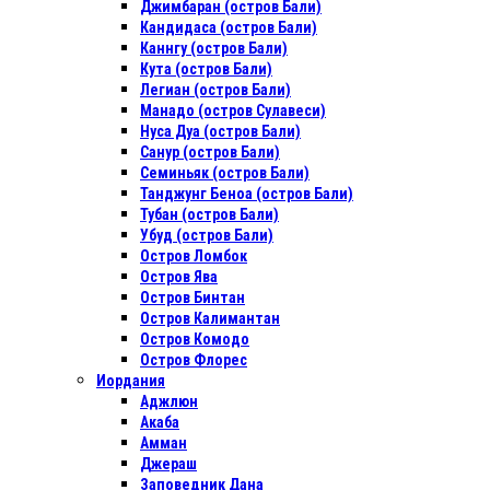
Джимбаран (остров Бали)
Кандидаса (остров Бали)
Каннгу (остров Бали)
Кута (остров Бали)
Легиан (остров Бали)
Манадо (остров Сулавеси)
Нуса Дуа (остров Бали)
Санур (остров Бали)
Семиньяк (остров Бали)
Танджунг Беноа (остров Бали)
Тубан (остров Бали)
Убуд (остров Бали)
Остров Ломбок
Остров Ява
Остров Бинтан
Остров Калимантан
Остров Комодо
Остров Флорес
Иордания
Аджлюн
Акаба
Амман
Джераш
Заповедник Дана