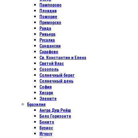
Пампорово
Пловдив
Поморие
Приморско
Равда
Ривьера
Русалка
Сандански
Сарафово
Св. Константин и Елена
Святой Влас
Созополь
Солнечный берег
Солнечный день
София
Хисаря
Элените
Бразилия
Ангра Душ Рейш
Бело Горизонте
Бонито
Бузиос
Игуасу