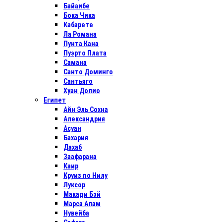
Байаибе
Бока Чика
Кабарете
Ла Романа
Пунта Кана
Пуэрто Плата
Самана
Санто Доминго
Сантьяго
Хуан Долио
Египет
Айн Эль Сохна
Александрия
Асуан
Бахария
Дахаб
Заафарана
Каир
Круиз по Нилу
Луксор
Макади Бэй
Марса Алам
Нувейба