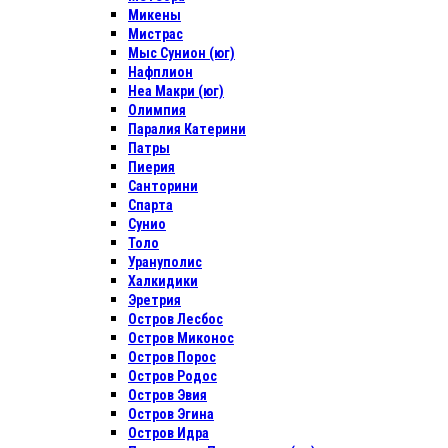
Микены
Мистрас
Мыс Сунион (юг)
Нафплион
Неа Макри (юг)
Олимпия
Паралия Катерини
Патры
Пиерия
Санторини
Спарта
Сунио
Толо
Урануполис
Халкидики
Эретрия
Остров Лесбос
Остров Миконос
Остров Порос
Остров Родос
Остров Эвия
Остров Эгина
Остров Идра