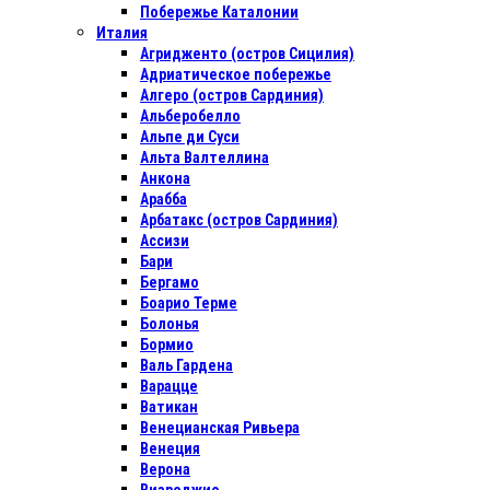
Побережье Каталонии
Италия
Агридженто (остров Сицилия)
Адриатическое побережье
Алгеро (остров Сардиния)
Альберобелло
Альпе ди Суси
Альта Валтеллина
Анкона
Арабба
Арбатакс (остров Сардиния)
Ассизи
Бари
Бергамо
Боарио Терме
Болонья
Бормио
Валь Гардена
Варацце
Ватикан
Венецианская Ривьера
Венеция
Верона