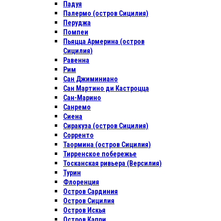
Падуя
Палермо (остров Сицилия)
Перуджа
Помпеи
Пьяцца Армерина (остров
Сицилия)
Равенна
Рим
Сан Джиминиано
Сан Мартино ди Кастроцца
Сан-Марино
Санремо
Сиена
Сиракуза (остров Сицилия)
Сорренто
Таормина (остров Сицилия)
Тирренское побережье
Тосканская ривьера (Версилия)
Турин
Флоренция
Остров Сардиния
Остров Сицилия
Остров Искья
Остров Капри