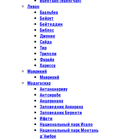
Вьентьян (Вьенгчан)
Ливан
Баальбек
Бейрут
Бейтеддин
Библос
Джуние
Сайда
Тир
Триполи
Фарайя
Харисса
Маврикий
Маврикий
Мадагаскар
Антананариву
Антсирабе
Анцеранана
Заповедник Анкарана
Заповедник Беренти
Ифати
Национальный парк Исало
Национальный парк Монтань
д’Амбре