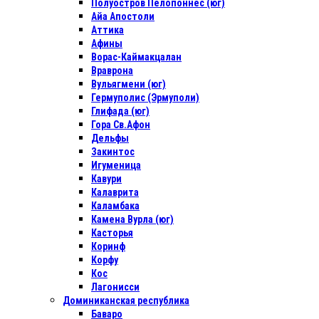
Полуостров Пелопоннес (юг)
Айа Апостоли
Аттика
Афины
Ворас-Каймакцалан
Враврона
Вульягмени (юг)
Гермуполис (Эрмуполи)
Глифада (юг)
Гора Св.Афон
Дельфы
Закинтос
Игуменица
Кавури
Калаврита
Каламбака
Камена Вурла (юг)
Касторья
Коринф
Корфу
Кос
Лагонисси
Доминиканская республика
Баваро