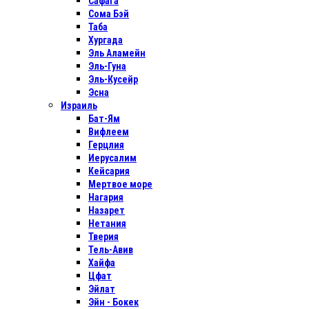
Сафага
Сома Бэй
Таба
Хургада
Эль Аламейн
Эль-Гуна
Эль-Кусейр
Эсна
Израиль
Бат-Ям
Вифлеем
Герцлия
Иерусалим
Кейсария
Мертвое море
Нагария
Назарет
Нетания
Тверия
Тель-Авив
Хайфа
Цфат
Эйлат
Эйн - Бокек