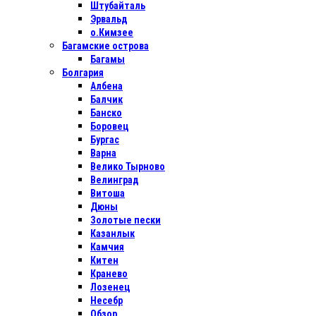
Штубайталь
Эрвальд
о.Кимзее
Багамские острова
Багамы
Болгария
Албена
Балчик
Банско
Боровец
Бургас
Варна
Велико Тырново
Велинград
Витоша
Дюны
Золотые пески
Казанлык
Камчия
Китен
Кранево
Лозенец
Несебр
Обзор