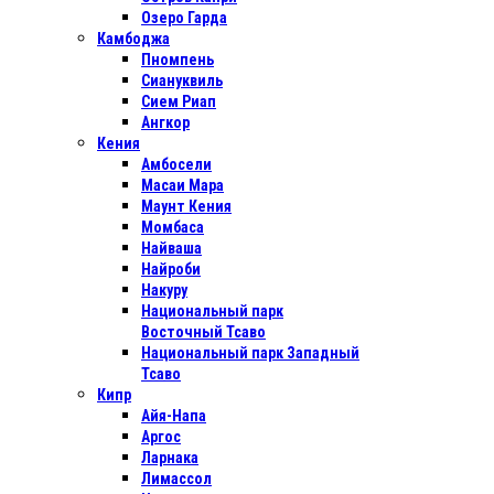
Озеро Гарда
Камбоджа
Пномпень
Сиануквиль
Сием Риап
Ангкор
Кения
Амбосели
Масаи Мара
Маунт Кения
Момбаса
Найваша
Найроби
Накуру
Национальный парк
Восточный Тсаво
Национальный парк Западный
Тсаво
Кипр
Айя-Напа
Аргос
Ларнака
Лимассол