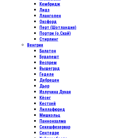
Кембридж
Лидз
Лланголен
Оксфорд
Перт (Шотландия)
Портри (о.Скай)
Стирлинг
Венгрия
Балатон
Будапешт
Веспрем
Вышеград
Геделе
Дебрецен
Дьор
Излучина Дуная
Кёсег
Кестхей
Лиллафюред
Мишкольц
Паннонхалма
Секешфехервар
Сентедре