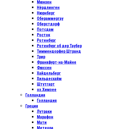
Мюнхен
Нёрдлинген
Нюрнберг
Обераммергау
Оберстдорф
Потсдам
Росток
Ротенбург
Ротенбург об дер Таубер
Тиммендорфер Штранд
Трир
Франкфурт-на-Майне
Фюссен
Хайдельберг
Хильдесхайм
Штутгарт
оз.Химзее
Голландия
Голландия
Греция
Лутраки
Марафон
Мати
Метеора