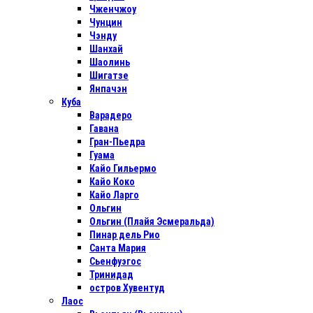
Чженчжоу
Чунцин
Чэнду
Шанхай
Шаолинь
Шигатзе
Янпачэн
Куба
Варадеро
Гавана
Гран-Пьедра
Гуама
Кайо Гильермо
Кайо Коко
Кайо Ларго
Ольгин
Ольгин (Плайя Эсмеральда)
Пинар дель Рио
Санта Мария
Сьенфуэгос
Тринидад
остров Хувентуд
Лаос