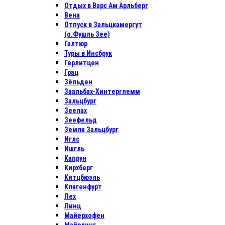
Отдых в Варс Ам Арльберг
Вена
Отпуск в Зальцкамергут
(о.Фушль Зее)
Галтюр
Туры в Инсбрук
Герлитцен
Грац
Зёльден
Заальбах-Хинтерглемм
Зальцбург
Зеелах
Зеефельд
Земля Зальцбург
Иглс
Ишгль
Капрун
Кирхберг
Китцбюэль
Клягенфурт
Лех
Линц
Майерхофен