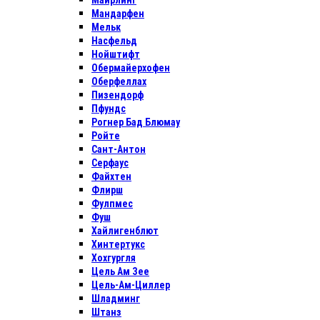
Майрлинг
Мандарфен
Мельк
Насфельд
Нойштифт
Обермайерхофен
Оберфеллах
Пизендорф
Пфундс
Рогнер Бад Блюмау
Ройте
Сант-Антон
Серфаус
Файхтен
Флирш
Фулпмес
Фуш
Хайлигенблют
Хинтертукс
Хохгургля
Цель Ам Зее
Цель-Ам-Циллер
Шладминг
Штанз