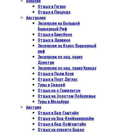
Абхазия
Отдых в Гаграх
Отдых в Пицунде
Австралия
Экскурсии на Большой
Барьерный Риф
Отдых в Бриcбене
Отдых в Дарвине
Экскурсии на Кэрнс-Барьерный
риф
Экскурсии по нац. парку
Дэинтри
Экскурсии по нац. парку Какаду
Отдых в Палм Коув
Отдых в Порт Дуглас
Туры в Сидней
Отдых на о.Гамильтон
Отдых на Золотом Побережье
Туры в Мельбурн
Австрия
Отдых в Бад-Гаштайн
Отдых на Бад-Кляйнкирххайм
Отдых в Бад-Хофгаштайн
Отдых на курорте Баден