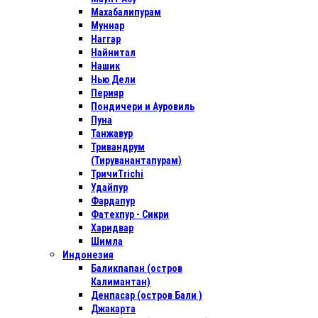
Махабалипурам
Муннар
Наггар
Найнитал
Нашик
Нью Дели
Перияр
Пондичери и Ауровиль
Пуна
Танжавур
Тривандрум
(Тируванантапурам)
ТричиTrichi
Удайпур
Фардапур
Фатехпур - Сикри
Харидвар
Шимла
Индонезия
Баликпапан (остров
Калимантан)
Денпасар (остров Бали )
Джакарта