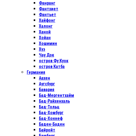
Фанранг
Фантхиет
Фантьет
Хайфонг
Халонг
Ханой
Хойан
Хошимин
Хуэ
Чау Док
остров Фу Куок
остров Катба
Германия
Аахен
Аугсбург
Бавария
Бад-Мергентхайм
Бад-Райхенхаль
Бад-Тольц
Бад-Хомбург
Бад-Хоннеф
Баден-Баден
Байройт
Бамберг