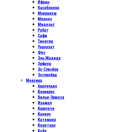
Ифран
Касабланка
Марракеш
Мекнес
Мидельт
Рабат
Сафи
Тинегир
Уарзазат
Фес
Эль Жадида
Эрфауд
Эс-Сувэйра
Эссувейра
Мексика
Акапулько
Веракрус
Вилья-Эрмоса
Изамал
Кампече
Канкун
Катемако
Керетаро
Коба