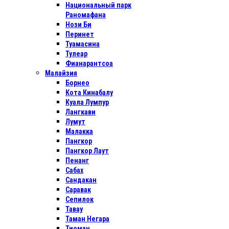
Национальный парк
Раномафана
Нози Би
Перинет
Туамасина
Тулеар
Фианарантсоа
Малайзия
Борнео
Кота Кинабалу
Куала Лумпур
Лангкави
Лумут
Малакка
Пангкор
Пангкор Лаут
Пенанг
Сабах
Сандакан
Саравак
Сепилок
Тавау
Таман Негара
Тиоман