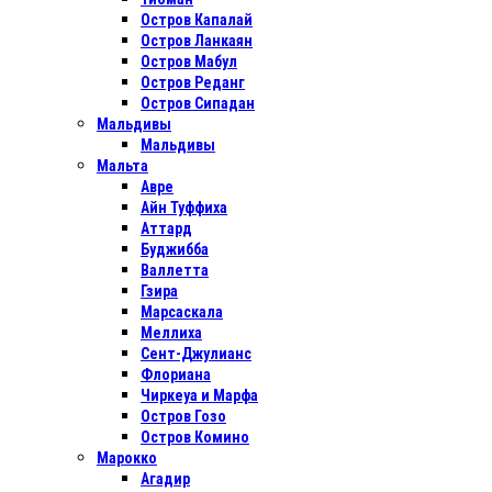
Остров Капалай
Остров Ланкаян
Остров Мабул
Остров Реданг
Остров Сипадан
Мальдивы
Мальдивы
Мальта
Авре
Айн Туффиха
Аттард
Буджибба
Валлетта
Гзира
Марсаскала
Меллиха
Сент-Джулианс
Флориана
Чиркеуа и Марфа
Остров Гозо
Остров Комино
Марокко
Агадир