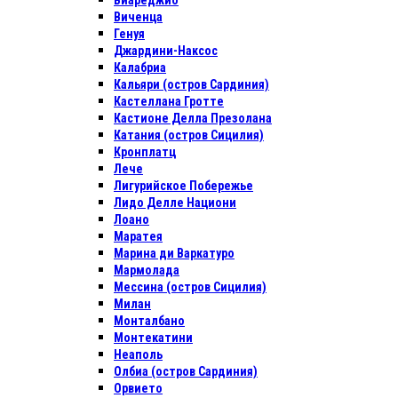
Виареджио
Виченца
Генуя
Джардини-Наксос
Калабриа
Кальяри (остров Сардиния)
Кастеллана Гротте
Кастионе Делла Презолана
Катания (остров Сицилия)
Кронплатц
Лече
Лигурийское Побережье
Лидо Делле Национи
Лоано
Маратея
Марина ди Варкатуро
Мармолада
Мессина (остров Сицилия)
Милан
Монталбано
Монтекатини
Неаполь
Олбиа (остров Сардиния)
Орвието