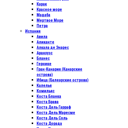
Карак
Красное море
Мадаба
Мертвое Море
Петра
Испания
Авила
Аликанте
Алкала де Энарес
Аранхуэс
Бланес
Гернике
Гран-Канария (Канарские
острова)
Ибица (Балеарские острова)
Калелья
Комильяс
Коста Бланка
Коста Брава
Коста Дель Гарраф
Коста Дель Маресме
Коста Дель Соль
Коста Дорада