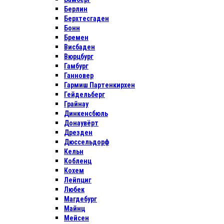
Берлин
Берхтесгаден
Бонн
Бремен
Висбаден
Вюрцбург
Гамбург
Ганновер
Гармиш Партенкирхен
Гейдельберг
Грайнау
Динкенсбюль
Донаувёрт
Дрезден
Дюссельдорф
Кельн
Кобленц
Кохем
Лейпциг
Любек
Магдебург
Майнц
Мейсен