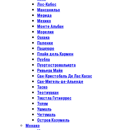
Лос-Кабос
Мансанильо
Мерида
Мехико
Монте Альбан
Морелия
Оахака
Паленке
Пацкуаро
Плайя дель Кармен
Пуэбла
Пуэртостровальярта
Ривьера Майя
Сан-Кристобаль Де Лас Касас
Сан-Мигель-де-Альенде
Таско
Теотиуакан
Тукстла Гутиеррес
Тулум
Ушмаль
Четумаль
Остров Козумель
Монако