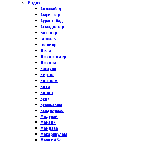
Индия
Аллахабад
Амритсар
Аурангабад
Ахмаднагар
Биканер
Гарваль
Гвалиор
Дели
Джайсалмер
Джанси
Караули
Керала
Ковалам
Кота
Кочин
Кулу
Кумараком
Кхаджурахо
Мадурай
Манали
Мандава
Марарикулам
Маунт Абу