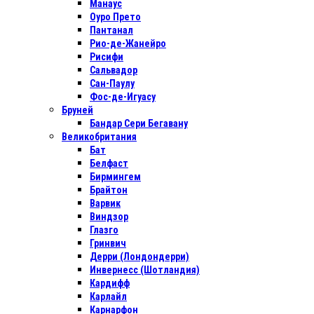
Манаус
Оуро Прето
Пантанал
Рио-де-Жанейро
Рисифи
Сальвадор
Сан-Паулу
Фос-де-Игуасу
Бруней
Бандар Сери Бегавану
Великобритания
Бат
Белфаст
Бирмингем
Брайтон
Варвик
Виндзор
Глазго
Гринвич
Дерри (Лондондерри)
Инвернесс (Шотландия)
Кардифф
Карлайл
Карнарфон