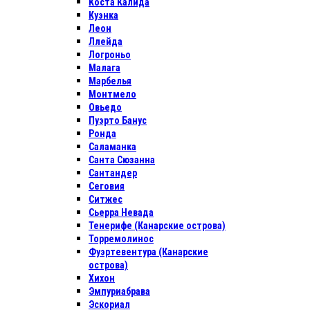
Коста Калида
Куэнка
Леон
Ллейда
Логроньо
Малага
Марбелья
Монтмело
Овьедо
Пуэрто Банус
Ронда
Саламанка
Санта Сюзанна
Сантандер
Сеговия
Ситжес
Сьерра Невада
Тенерифе (Канарские острова)
Торремолинос
Фуэртевентура (Канарские
острова)
Хихон
Эмпуриабрава
Эскориал