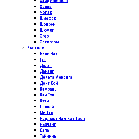
Хайдусобосло
Хевиз
Чопак
Шиофок
Шопрон
Шюмег
Эгер
Эстергом
Вьетнам
Бинь Чау
Гуэ
Далат
Дананг
Дельта Меконга
Донг Хой
Камрань
Кан Тхо
Кути
Лаокай
Ми Тхо
Нац.парк Нам Кат Тиен
Ньячанг
Сапа
Тайнинь