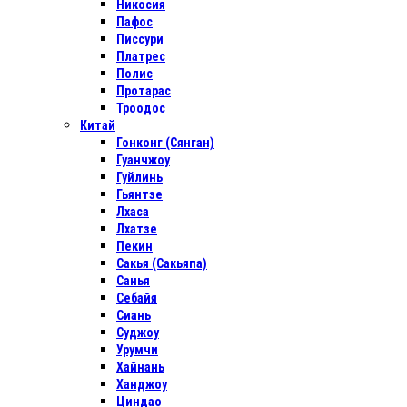
Никосия
Пафос
Писсури
Платрес
Полис
Протарас
Троодос
Китай
Гонконг (Сянган)
Гуанчжоу
Гуйлинь
Гьянтзе
Лхаса
Лхатзе
Пекин
Сакья (Сакьяпа)
Санья
Себайя
Сиань
Суджоу
Урумчи
Хайнань
Ханджоу
Циндао