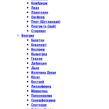
Кембридж
Лидз
Лланголен
Оксфорд
Перт (Шотландия)
Портри (о.Скай)
Стирлинг
Венгрия
Балатон
Будапешт
Веспрем
Вышеград
Геделе
Дебрецен
Дьор
Излучина Дуная
Кёсег
Кестхей
Лиллафюред
Мишкольц
Паннонхалма
Секешфехервар
Сентедре