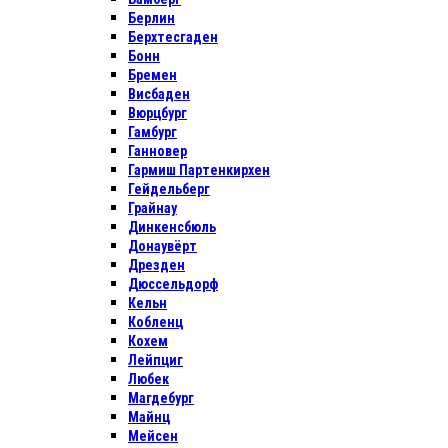
Берлин
Берхтесгаден
Бонн
Бремен
Висбаден
Вюрцбург
Гамбург
Ганновер
Гармиш Партенкирхен
Гейдельберг
Грайнау
Динкенсбюль
Донаувёрт
Дрезден
Дюссельдорф
Кельн
Кобленц
Кохем
Лейпциг
Любек
Магдебург
Майнц
Мейсен