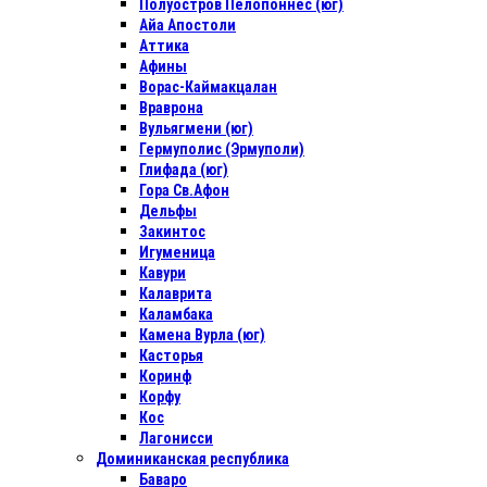
Полуостров Пелопоннес (юг)
Айа Апостоли
Аттика
Афины
Ворас-Каймакцалан
Враврона
Вульягмени (юг)
Гермуполис (Эрмуполи)
Глифада (юг)
Гора Св.Афон
Дельфы
Закинтос
Игуменица
Кавури
Калаврита
Каламбака
Камена Вурла (юг)
Касторья
Коринф
Корфу
Кос
Лагонисси
Доминиканская республика
Баваро