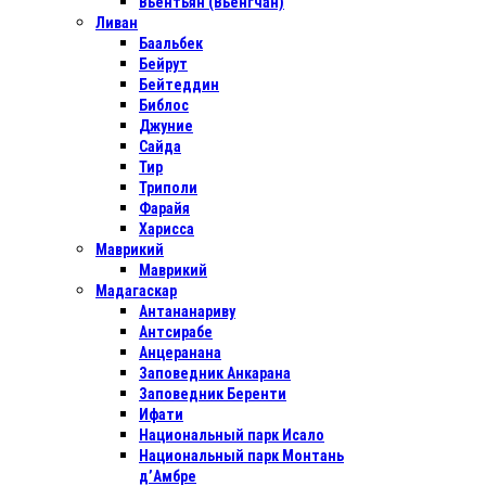
Вьентьян (Вьенгчан)
Ливан
Баальбек
Бейрут
Бейтеддин
Библос
Джуние
Сайда
Тир
Триполи
Фарайя
Харисса
Маврикий
Маврикий
Мадагаскар
Антананариву
Антсирабе
Анцеранана
Заповедник Анкарана
Заповедник Беренти
Ифати
Национальный парк Исало
Национальный парк Монтань
д’Амбре