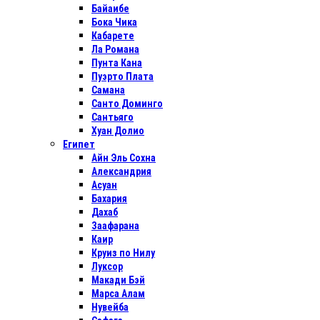
Байаибе
Бока Чика
Кабарете
Ла Романа
Пунта Кана
Пуэрто Плата
Самана
Санто Доминго
Сантьяго
Хуан Долио
Египет
Айн Эль Сохна
Александрия
Асуан
Бахария
Дахаб
Заафарана
Каир
Круиз по Нилу
Луксор
Макади Бэй
Марса Алам
Нувейба