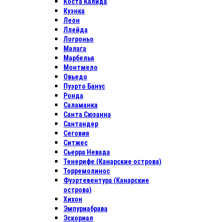
Коста Калида
Куэнка
Леон
Ллейда
Логроньо
Малага
Марбелья
Монтмело
Овьедо
Пуэрто Банус
Ронда
Саламанка
Санта Сюзанна
Сантандер
Сеговия
Ситжес
Сьерра Невада
Тенерифе (Канарские острова)
Торремолинос
Фуэртевентура (Канарские
острова)
Хихон
Эмпуриабрава
Эскориал