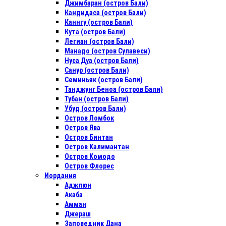
Джимбаран (остров Бали)
Кандидаса (остров Бали)
Каннгу (остров Бали)
Кута (остров Бали)
Легиан (остров Бали)
Манадо (остров Сулавеси)
Нуса Дуа (остров Бали)
Санур (остров Бали)
Семиньяк (остров Бали)
Танджунг Беноа (остров Бали)
Тубан (остров Бали)
Убуд (остров Бали)
Остров Ломбок
Остров Ява
Остров Бинтан
Остров Калимантан
Остров Комодо
Остров Флорес
Иордания
Аджлюн
Акаба
Амман
Джераш
Заповедник Дана