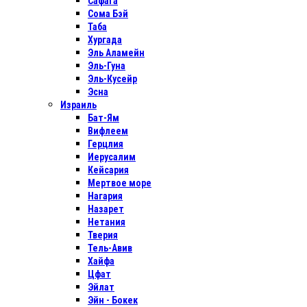
Сафага
Сома Бэй
Таба
Хургада
Эль Аламейн
Эль-Гуна
Эль-Кусейр
Эсна
Израиль
Бат-Ям
Вифлеем
Герцлия
Иерусалим
Кейсария
Мертвое море
Нагария
Назарет
Нетания
Тверия
Тель-Авив
Хайфа
Цфат
Эйлат
Эйн - Бокек