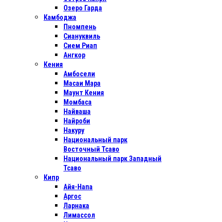
Озеро Гарда
Камбоджа
Пномпень
Сиануквиль
Сием Риап
Ангкор
Кения
Амбосели
Масаи Мара
Маунт Кения
Момбаса
Найваша
Найроби
Накуру
Национальный парк
Восточный Тсаво
Национальный парк Западный
Тсаво
Кипр
Айя-Напа
Аргос
Ларнака
Лимассол