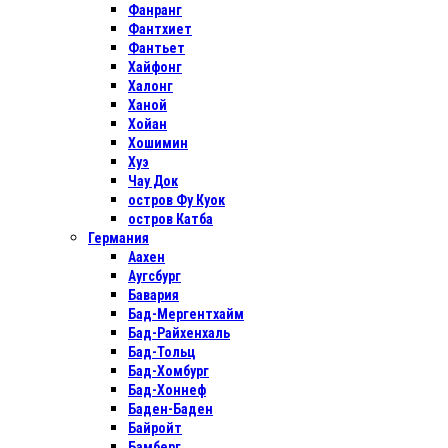
Фанранг
Фантхиет
Фантьет
Хайфонг
Халонг
Ханой
Хойан
Хошимин
Хуэ
Чау Док
остров Фу Куок
остров Катба
Германия
Аахен
Аугсбург
Бавария
Бад-Мергентхайм
Бад-Райхенхаль
Бад-Тольц
Бад-Хомбург
Бад-Хоннеф
Баден-Баден
Байройт
Бамберг