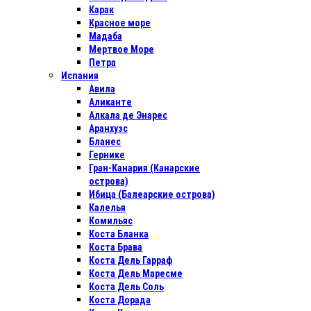
Карак
Красное море
Мадаба
Мертвое Море
Петра
Испания
Авила
Аликанте
Алкала де Энарес
Аранхуэс
Бланес
Гернике
Гран-Канария (Канарские
острова)
Ибица (Балеарские острова)
Калелья
Комильяс
Коста Бланка
Коста Брава
Коста Дель Гарраф
Коста Дель Маресме
Коста Дель Соль
Коста Дорада