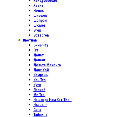
Хайдусобосло
Хевиз
Чопак
Шиофок
Шопрон
Шюмег
Эгер
Эстергом
Вьетнам
Бинь Чау
Гуэ
Далат
Дананг
Дельта Меконга
Донг Хой
Камрань
Кан Тхо
Кути
Лаокай
Ми Тхо
Нац.парк Нам Кат Тиен
Ньячанг
Сапа
Тайнинь