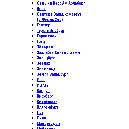
Отдых в Варс Ам Арльберг
Вена
Отпуск в Зальцкамергут
(о.Фушль Зее)
Галтюр
Туры в Инсбрук
Герлитцен
Грац
Зёльден
Заальбах-Хинтерглемм
Зальцбург
Зеелах
Зеефельд
Земля Зальцбург
Иглс
Ишгль
Капрун
Кирхберг
Китцбюэль
Клягенфурт
Лех
Линц
Майерхофен