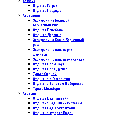
Абхазия
Отдых в Гаграх
Отдых в Пицунде
Австралия
Экскурсии на Большой
Барьерный Риф
Отдых в Бриcбене
Отдых в Дарвине
Экскурсии на Кэрнс-Барьерный
риф
Экскурсии по нац. парку
Дэинтри
Экскурсии по нац. парку Какаду
Отдых в Палм Коув
Отдых в Порт Дуглас
Туры в Сидней
Отдых на о.Гамильтон
Отдых на Золотом Побережье
Туры в Мельбурн
Австрия
Отдых в Бад-Гаштайн
Отдых на Бад-Кляйнкирххайм
Отдых в Бад-Хофгаштайн
Отдых на курорте Баден