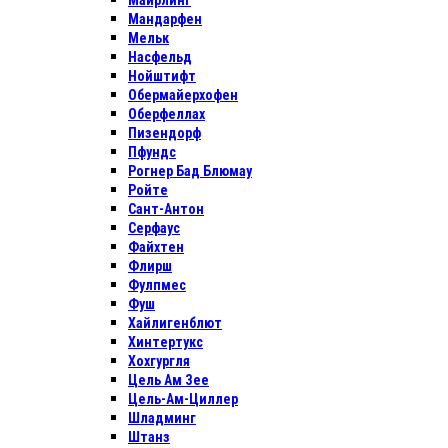
Майрлинг
Мандарфен
Мельк
Насфельд
Нойштифт
Обермайерхофен
Оберфеллах
Пизендорф
Пфундс
Рогнер Бад Блюмау
Ройте
Сант-Антон
Серфаус
Файхтен
Флирш
Фулпмес
Фуш
Хайлигенблют
Хинтертукс
Хохгургля
Цель Ам Зее
Цель-Ам-Циллер
Шладминг
Штанз