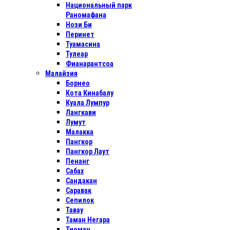
Национальный парк
Раномафана
Нози Би
Перинет
Туамасина
Тулеар
Фианарантсоа
Малайзия
Борнео
Кота Кинабалу
Куала Лумпур
Лангкави
Лумут
Малакка
Пангкор
Пангкор Лаут
Пенанг
Сабах
Сандакан
Саравак
Сепилок
Тавау
Таман Негара
Тиоман