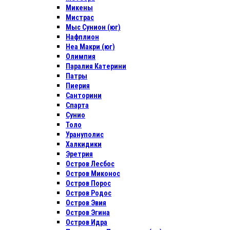
Микены
Мистрас
Мыс Сунион (юг)
Нафплион
Неа Макри (юг)
Олимпия
Паралия Катерини
Патры
Пиерия
Санторини
Спарта
Сунио
Толо
Урануполис
Халкидики
Эретрия
Остров Лесбос
Остров Миконос
Остров Порос
Остров Родос
Остров Эвия
Остров Эгина
Остров Идра