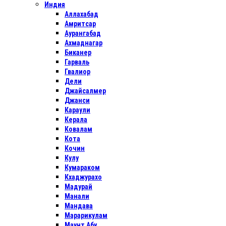
Индия
Аллахабад
Амритсар
Аурангабад
Ахмаднагар
Биканер
Гарваль
Гвалиор
Дели
Джайсалмер
Джанси
Караули
Керала
Ковалам
Кота
Кочин
Кулу
Кумараком
Кхаджурахо
Мадурай
Манали
Мандава
Марарикулам
Маунт Абу