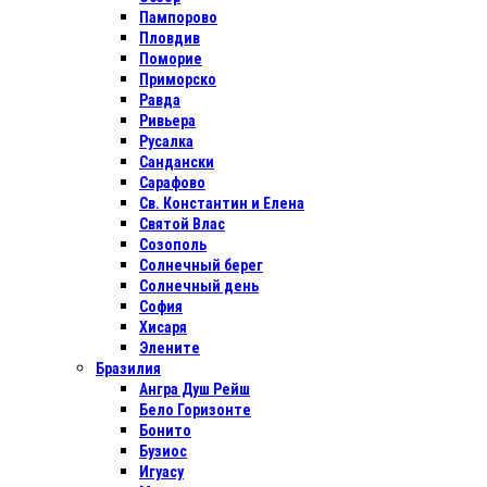
Пампорово
Пловдив
Поморие
Приморско
Равда
Ривьера
Русалка
Сандански
Сарафово
Св. Константин и Елена
Святой Влас
Созополь
Солнечный берег
Солнечный день
София
Хисаря
Элените
Бразилия
Ангра Душ Рейш
Бело Горизонте
Бонито
Бузиос
Игуасу