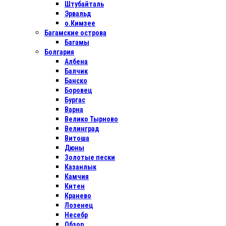
Штубайталь
Эрвальд
о.Кимзее
Багамские острова
Багамы
Болгария
Албена
Балчик
Банско
Боровец
Бургас
Варна
Велико Тырново
Велинград
Витоша
Дюны
Золотые пески
Казанлык
Камчия
Китен
Кранево
Лозенец
Несебр
Обзор