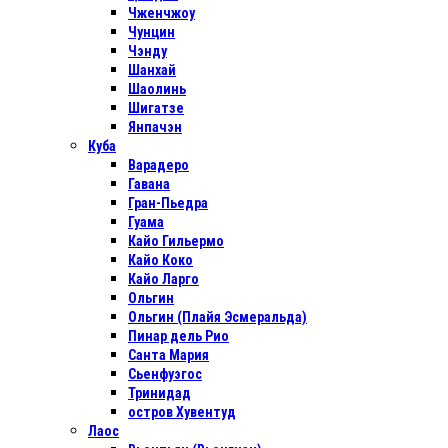
Чженчжоу
Чунцин
Чэнду
Шанхай
Шаолинь
Шигатзе
Янпачэн
Куба
Варадеро
Гавана
Гран-Пьедра
Гуама
Кайо Гильермо
Кайо Коко
Кайо Ларго
Ольгин
Ольгин (Плайя Эсмеральда)
Пинар дель Рио
Санта Мария
Сьенфуэгос
Тринидад
остров Хувентуд
Лаос