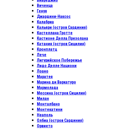
Виареджио
Виченца
Генуя
Джардини-Наксос
Калабриа
Кальяри (остров Сардиния)
Кастеллана Гротте
Кастионе Делла Презолана
Катания (остров Сицилия)
Кронплатц
Лече
Лигурийское Побережье
Лидо Делле Национи
Лоано
Маратея
Марина ди Варкатуро
Мармолада
Мессина (остров Сицилия)
Милан
Монталбано
Монтекатини
Неаполь
Олбиа (остров Сардиния)
Орвието