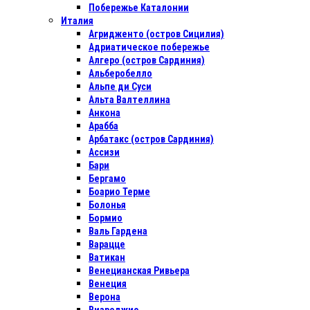
Побережье Каталонии
Италия
Агридженто (остров Сицилия)
Адриатическое побережье
Алгеро (остров Сардиния)
Альберобелло
Альпе ди Суси
Альта Валтеллина
Анкона
Арабба
Арбатакс (остров Сардиния)
Ассизи
Бари
Бергамо
Боарио Терме
Болонья
Бормио
Валь Гардена
Варацце
Ватикан
Венецианская Ривьера
Венеция
Верона