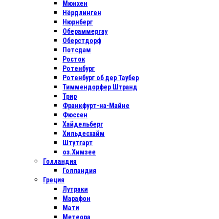
Мюнхен
Нёрдлинген
Нюрнберг
Обераммергау
Оберстдорф
Потсдам
Росток
Ротенбург
Ротенбург об дер Таубер
Тиммендорфер Штранд
Трир
Франкфурт-на-Майне
Фюссен
Хайдельберг
Хильдесхайм
Штутгарт
оз.Химзее
Голландия
Голландия
Греция
Лутраки
Марафон
Мати
Метеора