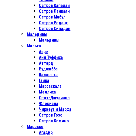
Остров Капалай
Остров Ланкаян
Остров Мабул
Остров Реданг
Остров Сипадан
Мальдивы
Мальдивы
Мальта
Авре
Айн Туффиха
Аттард
Буджибба
Валлетта
Гзира
Марсаскала
Меллиха
Сент-Джулианс
Флориана
Чиркеуа и Марфа
Остров Гозо
Остров Комино
Марокко
Агадир