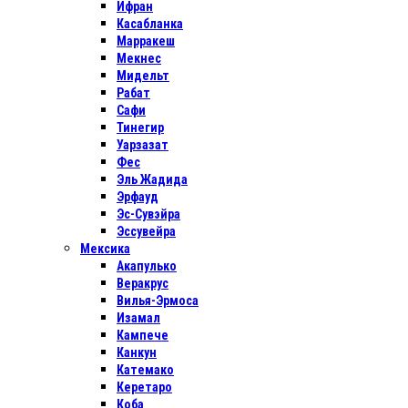
Ифран
Касабланка
Марракеш
Мекнес
Мидельт
Рабат
Сафи
Тинегир
Уарзазат
Фес
Эль Жадида
Эрфауд
Эс-Сувэйра
Эссувейра
Мексика
Акапулько
Веракрус
Вилья-Эрмоса
Изамал
Кампече
Канкун
Катемако
Керетаро
Коба