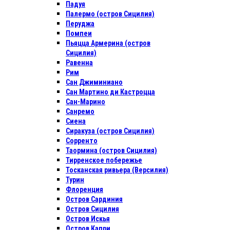
Падуя
Палермо (остров Сицилия)
Перуджа
Помпеи
Пьяцца Армерина (остров
Сицилия)
Равенна
Рим
Сан Джиминиано
Сан Мартино ди Кастроцца
Сан-Марино
Санремо
Сиена
Сиракуза (остров Сицилия)
Сорренто
Таормина (остров Сицилия)
Тирренское побережье
Тосканская ривьера (Версилия)
Турин
Флоренция
Остров Сардиния
Остров Сицилия
Остров Искья
Остров Капри