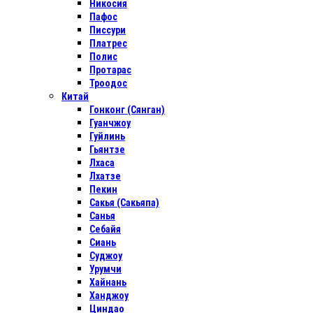
Никосия
Пафос
Писсури
Платрес
Полис
Протарас
Троодос
Китай
Гонконг (Сянган)
Гуанчжоу
Гуйлинь
Гьянтзе
Лхаса
Лхатзе
Пекин
Сакья (Сакьяпа)
Санья
Себайя
Сиань
Суджоу
Урумчи
Хайнань
Ханджоу
Циндао