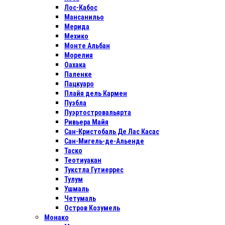
Лос-Кабос
Мансанильо
Мерида
Мехико
Монте Альбан
Морелия
Оахака
Паленке
Пацкуаро
Плайя дель Кармен
Пуэбла
Пуэртостровальярта
Ривьера Майя
Сан-Кристобаль Де Лас Касас
Сан-Мигель-де-Альенде
Таско
Теотиуакан
Тукстла Гутиеррес
Тулум
Ушмаль
Четумаль
Остров Козумель
Монако