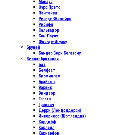
Манаус
Оуро Прето
Пантанал
Рио-де-Жанейро
Рисифи
Сальвадор
Сан-Паулу
Фос-де-Игуасу
Бруней
Бандар Сери Бегавану
Великобритания
Бат
Белфаст
Бирмингем
Брайтон
Варвик
Виндзор
Глазго
Гринвич
Дерри (Лондондерри)
Инвернесс (Шотландия)
Кардифф
Карлайл
Карнарфон