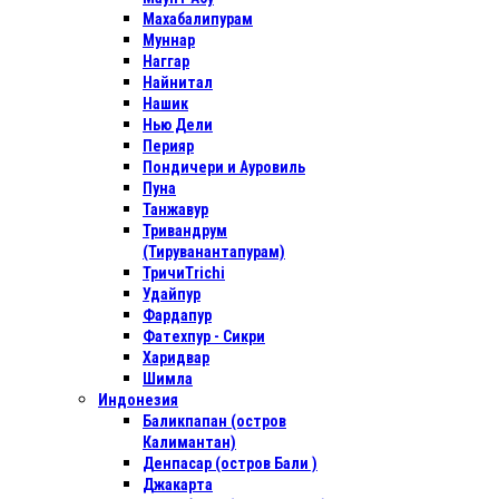
Махабалипурам
Муннар
Наггар
Найнитал
Нашик
Нью Дели
Перияр
Пондичери и Ауровиль
Пуна
Танжавур
Тривандрум
(Тируванантапурам)
ТричиTrichi
Удайпур
Фардапур
Фатехпур - Сикри
Харидвар
Шимла
Индонезия
Баликпапан (остров
Калимантан)
Денпасар (остров Бали )
Джакарта