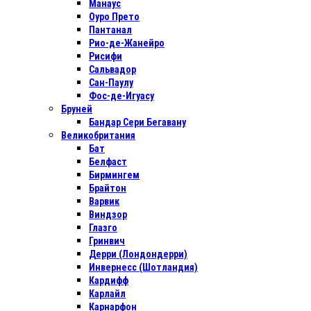
Манаус
Оуро Прето
Пантанал
Рио-де-Жанейро
Рисифи
Сальвадор
Сан-Паулу
Фос-де-Игуасу
Бруней
Бандар Сери Бегавану
Великобритания
Бат
Белфаст
Бирмингем
Брайтон
Варвик
Виндзор
Глазго
Гринвич
Дерри (Лондондерри)
Инвернесс (Шотландия)
Кардифф
Карлайл
Карнарфон