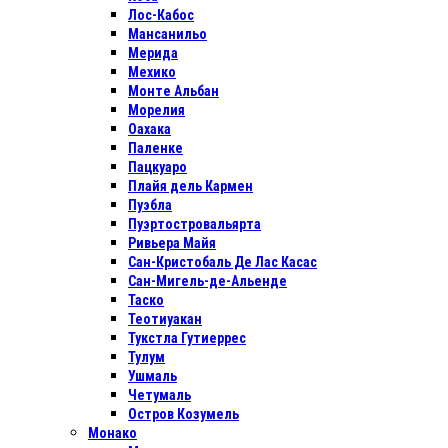
Лос-Кабос
Мансанильо
Мерида
Мехико
Монте Альбан
Морелия
Оахака
Паленке
Пацкуаро
Плайя дель Кармен
Пуэбла
Пуэртостровальярта
Ривьера Майя
Сан-Кристобаль Де Лас Касас
Сан-Мигель-де-Альенде
Таско
Теотиуакан
Тукстла Гутиеррес
Тулум
Ушмаль
Четумаль
Остров Козумель
Монако