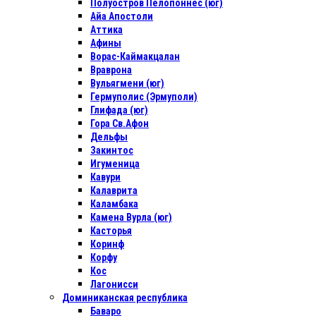
Полуостров Пелопоннес (юг)
Айа Апостоли
Аттика
Афины
Ворас-Каймакцалан
Враврона
Вульягмени (юг)
Гермуполис (Эрмуполи)
Глифада (юг)
Гора Св.Афон
Дельфы
Закинтос
Игуменица
Кавури
Калаврита
Каламбака
Камена Вурла (юг)
Касторья
Коринф
Корфу
Кос
Лагонисси
Доминиканская республика
Баваро