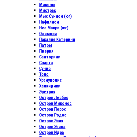
Микены
Мистрас
Мыс Сунион (юг)
Нафплион
Неа Макри (юг)
Олимпия
Паралия Катерини
Патры
Пиерия
Санторини
Спарта
Сунио
Толо
Урануполис
Халкидики
Эретрия
Остров Лесбос
Остров Миконос
Остров Порос
Остров Родос
Остров Эвия
Остров Эгина
Остров Идра