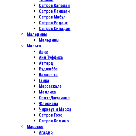
Остров Капалай
Остров Ланкаян
Остров Мабул
Остров Реданг
Остров Сипадан
Мальдивы
Мальдивы
Мальта
Авре
Айн Туффиха
Аттард
Буджибба
Валлетта
Гзира
Марсаскала
Меллиха
Сент-Джулианс
Флориана
Чиркеуа и Марфа
Остров Гозо
Остров Комино
Марокко
Агадир