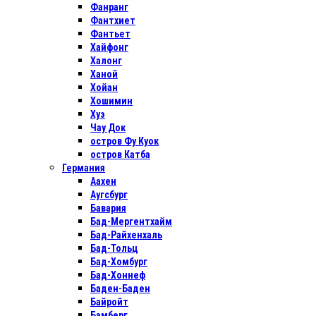
Фанранг
Фантхиет
Фантьет
Хайфонг
Халонг
Ханой
Хойан
Хошимин
Хуэ
Чау Док
остров Фу Куок
остров Катба
Германия
Аахен
Аугсбург
Бавария
Бад-Мергентхайм
Бад-Райхенхаль
Бад-Тольц
Бад-Хомбург
Бад-Хоннеф
Баден-Баден
Байройт
Бамберг