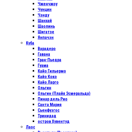
Чженчжоу
Чунцин
Чэнду
Шанхай
Шаолинь
Шигатзе
Янпачэн
Куба
Варадеро
Гавана
Гран-Пьедра
Гуама
Кайо Гильермо
Кайо Коко
Кайо Ларго
Ольгин
Ольгин (Плайя Эсмеральда)
Пинар дель Рио
Санта Мария
Сьенфуэгос
Тринидад
остров Хувентуд
Лаос