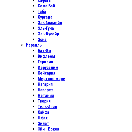
Сафага
Сома Бэй
Таба
Хургада
Эль Аламейн
Эль-Гуна
Эль-Кусейр
Эсна
Израиль
Бат-Ям
Вифлеем
Герцлия
Иерусалим
Кейсария
Мертвое море
Нагария
Назарет
Нетания
Тверия
Тель-Авив
Хайфа
Цфат
Эйлат
Эйн - Бокек