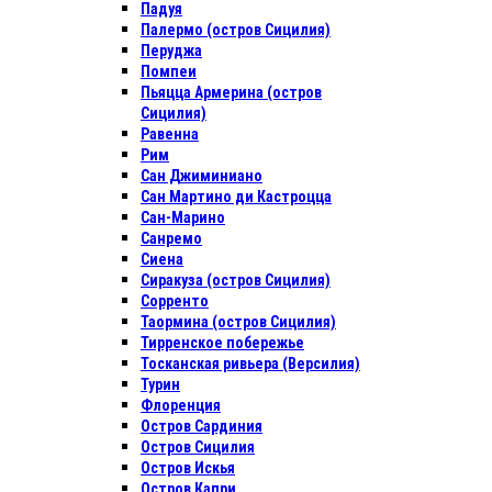
Падуя
Палермо (остров Сицилия)
Перуджа
Помпеи
Пьяцца Армерина (остров
Сицилия)
Равенна
Рим
Сан Джиминиано
Сан Мартино ди Кастроцца
Сан-Марино
Санремо
Сиена
Сиракуза (остров Сицилия)
Сорренто
Таормина (остров Сицилия)
Тирренское побережье
Тосканская ривьера (Версилия)
Турин
Флоренция
Остров Сардиния
Остров Сицилия
Остров Искья
Остров Капри