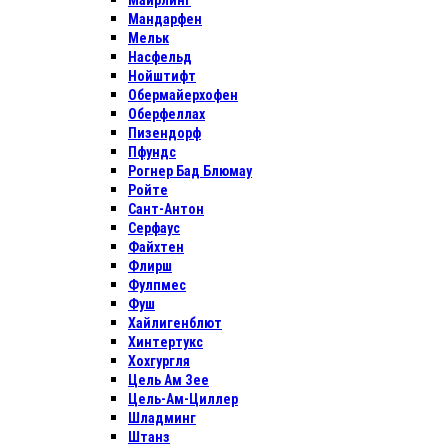
Майрлинг
Мандарфен
Мельк
Насфельд
Нойштифт
Обермайерхофен
Оберфеллах
Пизендорф
Пфундс
Рогнер Бад Блюмау
Ройте
Сант-Антон
Серфаус
Файхтен
Флирш
Фулпмес
Фуш
Хайлигенблют
Хинтертукс
Хохгургля
Цель Ам Зее
Цель-Ам-Циллер
Шладминг
Штанз