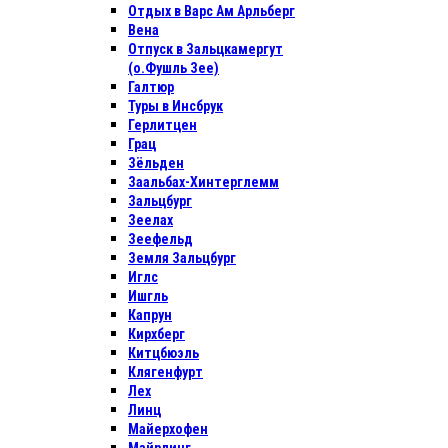
Отдых в Варс Ам Арльберг
Вена
Отпуск в Зальцкамергут
(о.Фушль Зее)
Галтюр
Туры в Инсбрук
Герлитцен
Грац
Зёльден
Заальбах-Хинтерглемм
Зальцбург
Зеелах
Зеефельд
Земля Зальцбург
Иглс
Ишгль
Капрун
Кирхберг
Китцбюэль
Клягенфурт
Лех
Линц
Майерхофен