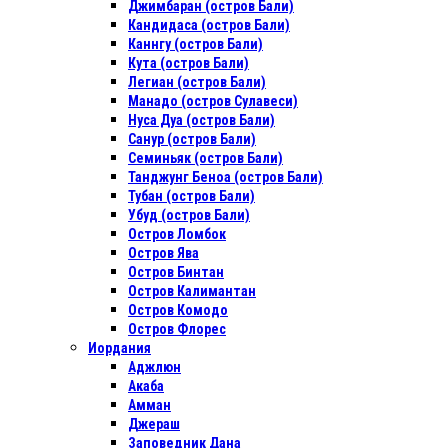
Джимбаран (остров Бали)
Кандидаса (остров Бали)
Каннгу (остров Бали)
Кута (остров Бали)
Легиан (остров Бали)
Манадо (остров Сулавеси)
Нуса Дуа (остров Бали)
Санур (остров Бали)
Семиньяк (остров Бали)
Танджунг Беноа (остров Бали)
Тубан (остров Бали)
Убуд (остров Бали)
Остров Ломбок
Остров Ява
Остров Бинтан
Остров Калимантан
Остров Комодо
Остров Флорес
Иордания
Аджлюн
Акаба
Амман
Джераш
Заповедник Дана