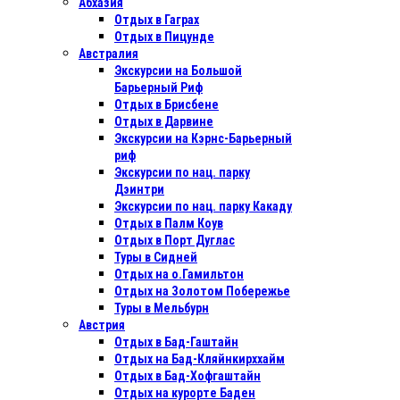
Абхазия
Отдых в Гаграх
Отдых в Пицунде
Австралия
Экскурсии на Большой
Барьерный Риф
Отдых в Бриcбене
Отдых в Дарвине
Экскурсии на Кэрнс-Барьерный
риф
Экскурсии по нац. парку
Дэинтри
Экскурсии по нац. парку Какаду
Отдых в Палм Коув
Отдых в Порт Дуглас
Туры в Сидней
Отдых на о.Гамильтон
Отдых на Золотом Побережье
Туры в Мельбурн
Австрия
Отдых в Бад-Гаштайн
Отдых на Бад-Кляйнкирххайм
Отдых в Бад-Хофгаштайн
Отдых на курорте Баден