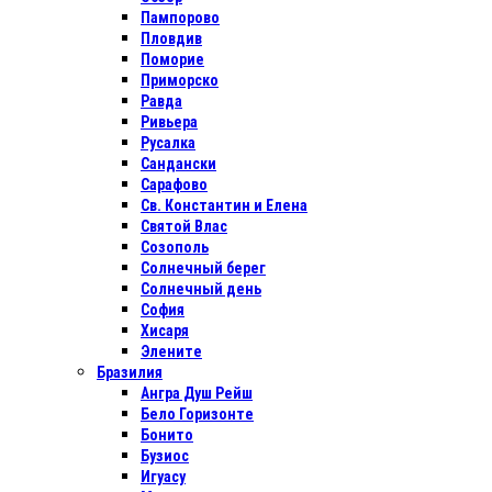
Пампорово
Пловдив
Поморие
Приморско
Равда
Ривьера
Русалка
Сандански
Сарафово
Св. Константин и Елена
Святой Влас
Созополь
Солнечный берег
Солнечный день
София
Хисаря
Элените
Бразилия
Ангра Душ Рейш
Бело Горизонте
Бонито
Бузиос
Игуасу