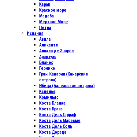
Карак
Красное море
Мадаба
Мертвое Море
Петра
Испания
Авила
Аликанте
Алкала де Энарес
Аранхуэс
Бланес
Гернике
Гран-Канария (Канарские
острова)
Ибица (Балеарские острова)
Калелья
Комильяс
Коста Бланка
Коста Брава
Коста Дель Гарраф
Коста Дель Маресме
Коста Дель Соль
Коста Дорада