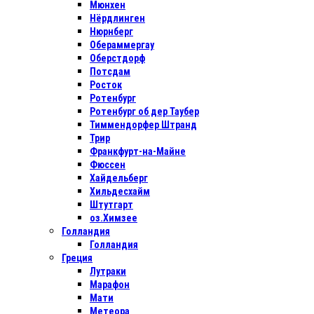
Мюнхен
Нёрдлинген
Нюрнберг
Обераммергау
Оберстдорф
Потсдам
Росток
Ротенбург
Ротенбург об дер Таубер
Тиммендорфер Штранд
Трир
Франкфурт-на-Майне
Фюссен
Хайдельберг
Хильдесхайм
Штутгарт
оз.Химзее
Голландия
Голландия
Греция
Лутраки
Марафон
Мати
Метеора