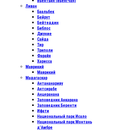
Вьентьян (Вьенгчан)
Ливан
Баальбек
Бейрут
Бейтеддин
Библос
Джуние
Сайда
Тир
Триполи
Фарайя
Харисса
Маврикий
Маврикий
Мадагаскар
Антананариву
Антсирабе
Анцеранана
Заповедник Анкарана
Заповедник Беренти
Ифати
Национальный парк Исало
Национальный парк Монтань
д’Амбре