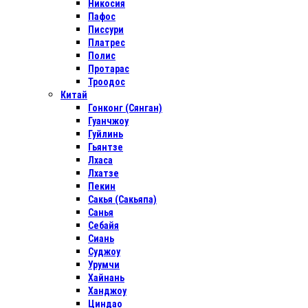
Никосия
Пафос
Писсури
Платрес
Полис
Протарас
Троодос
Китай
Гонконг (Сянган)
Гуанчжоу
Гуйлинь
Гьянтзе
Лхаса
Лхатзе
Пекин
Сакья (Сакьяпа)
Санья
Себайя
Сиань
Суджоу
Урумчи
Хайнань
Ханджоу
Циндао