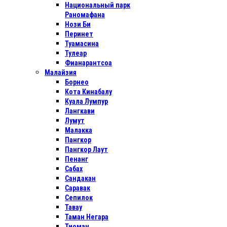
Национальный парк
Раномафана
Нози Би
Перинет
Туамасина
Тулеар
Фианарантсоа
Малайзия
Борнео
Кота Кинабалу
Куала Лумпур
Лангкави
Лумут
Малакка
Пангкор
Пангкор Лаут
Пенанг
Сабах
Сандакан
Саравак
Сепилок
Тавау
Таман Негара
Тиоман