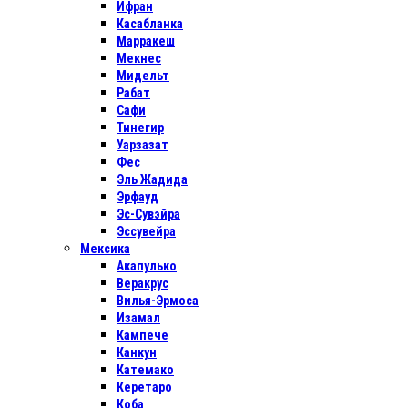
Ифран
Касабланка
Марракеш
Мекнес
Мидельт
Рабат
Сафи
Тинегир
Уарзазат
Фес
Эль Жадида
Эрфауд
Эс-Сувэйра
Эссувейра
Мексика
Акапулько
Веракрус
Вилья-Эрмоса
Изамал
Кампече
Канкун
Катемако
Керетаро
Коба