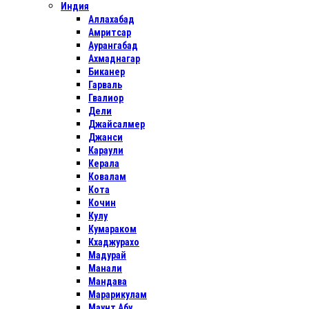
Индия
Аллахабад
Амритсар
Аурангабад
Ахмаднагар
Биканер
Гарваль
Гвалиор
Дели
Джайсалмер
Джанси
Караули
Керала
Ковалам
Кота
Кочин
Кулу
Кумараком
Кхаджурахо
Мадурай
Манали
Мандава
Марарикулам
Маунт Абу