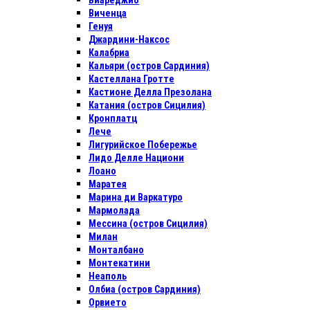
Виареджио
Виченца
Генуя
Джардини-Наксос
Калабриа
Кальяри (остров Сардиния)
Кастеллана Гротте
Кастионе Делла Презолана
Катания (остров Сицилия)
Кронплатц
Лече
Лигурийское Побережье
Лидо Делле Национи
Лоано
Маратея
Марина ди Варкатуро
Мармолада
Мессина (остров Сицилия)
Милан
Монталбано
Монтекатини
Неаполь
Олбиа (остров Сардиния)
Орвието