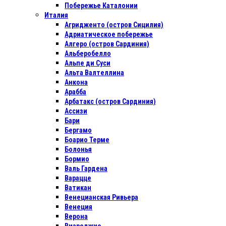
Побережье Каталонии
Италия
Агридженто (остров Сицилия)
Адриатическое побережье
Алгеро (остров Сардиния)
Альберобелло
Альпе ди Суси
Альта Валтеллина
Анкона
Арабба
Арбатакс (остров Сардиния)
Ассизи
Бари
Бергамо
Боарио Терме
Болонья
Бормио
Валь Гардена
Варацце
Ватикан
Венецианская Ривьера
Венеция
Верона