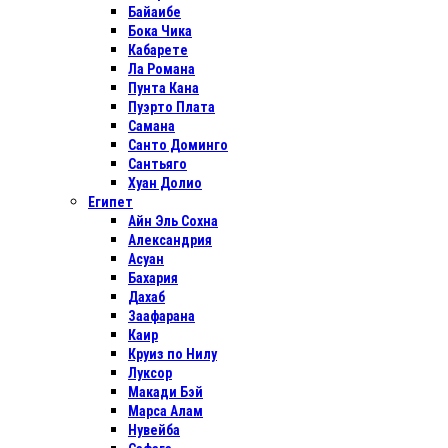
Байаибе
Бока Чика
Кабарете
Ла Романа
Пунта Кана
Пуэрто Плата
Самана
Санто Доминго
Сантьяго
Хуан Долио
Египет
Айн Эль Сохна
Александрия
Асуан
Бахария
Дахаб
Заафарана
Каир
Круиз по Нилу
Луксор
Макади Бэй
Марса Алам
Нувейба