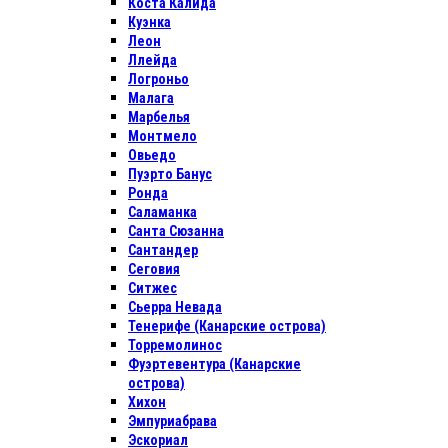
Коста Калида
Куэнка
Леон
Ллейда
Логроньо
Малага
Марбелья
Монтмело
Овьедо
Пуэрто Банус
Ронда
Саламанка
Санта Сюзанна
Сантандер
Сеговия
Ситжес
Сьерра Невада
Тенерифе (Канарские острова)
Торремолинос
Фуэртевентура (Канарские
острова)
Хихон
Эмпуриабрава
Эскориал