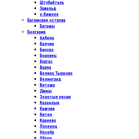
Штубайталь
Эрвальд
о.Кимзее
Багамские острова
Багамы
Болгария
Албена
Балчик
Банско
Боровец
Бургас
Варна
Велико Тырново
Велинград
Витоша
Дюны
Золотые пески
Казанлык
Камчия
Китен
Кранево
Лозенец
Несебр
Обзор