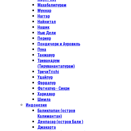
Махабалипурам
Муннар
Наггар
Найнитал
Нашик
Нью Дели
Перияр
Пондичери и Ауровиль
Пуна
Танжавур
Тривандрум
(Тируванантапурам)
ТричиTrichi
Удайпур
Фардапур
Фатехпур - Сикри
Харидвар
Шимла
Индонезия
Баликпапан (остров
Калимантан)
Денпасар (остров Бали )
Джакарта