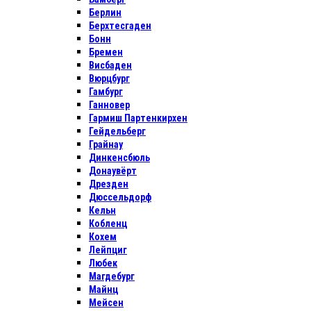
Берлин
Берхтесгаден
Бонн
Бремен
Висбаден
Вюрцбург
Гамбург
Ганновер
Гармиш Партенкирхен
Гейдельберг
Грайнау
Динкенсбюль
Донаувёрт
Дрезден
Дюссельдорф
Кельн
Кобленц
Кохем
Лейпциг
Любек
Магдебург
Майнц
Мейсен