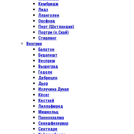
Кембридж
Лидз
Лланголен
Оксфорд
Перт (Шотландия)
Портри (о.Скай)
Стирлинг
Венгрия
Балатон
Будапешт
Веспрем
Вышеград
Геделе
Дебрецен
Дьор
Излучина Дуная
Кёсег
Кестхей
Лиллафюред
Мишкольц
Паннонхалма
Секешфехервар
Сентедре