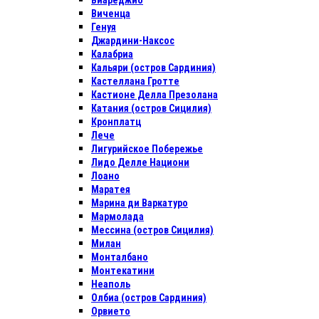
Виареджио
Виченца
Генуя
Джардини-Наксос
Калабриа
Кальяри (остров Сардиния)
Кастеллана Гротте
Кастионе Делла Презолана
Катания (остров Сицилия)
Кронплатц
Лече
Лигурийское Побережье
Лидо Делле Национи
Лоано
Маратея
Марина ди Варкатуро
Мармолада
Мессина (остров Сицилия)
Милан
Монталбано
Монтекатини
Неаполь
Олбиа (остров Сардиния)
Орвието