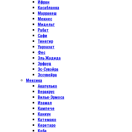
Ифран
Касабланка
Марракеш
Мекнес
Мидельт
Рабат
Сафи
Тинегир
Уарзазат
Фес
Эль Жадида
Эрфауд
Эс-Сувэйра
Эссувейра
Мексика
Акапулько
Веракрус
Вилья-Эрмоса
Изамал
Кампече
Канкун
Катемако
Керетаро
Коба