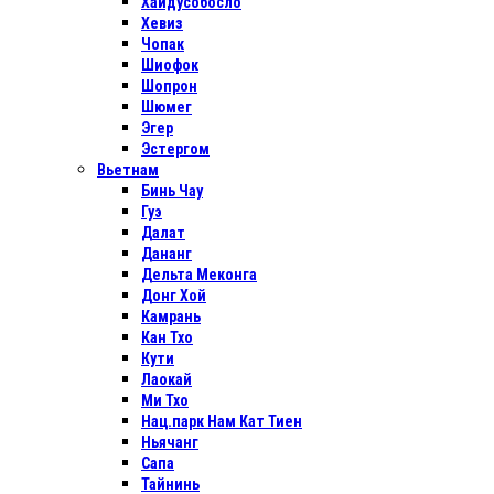
Хайдусобосло
Хевиз
Чопак
Шиофок
Шопрон
Шюмег
Эгер
Эстергом
Вьетнам
Бинь Чау
Гуэ
Далат
Дананг
Дельта Меконга
Донг Хой
Камрань
Кан Тхо
Кути
Лаокай
Ми Тхо
Нац.парк Нам Кат Тиен
Ньячанг
Сапа
Тайнинь