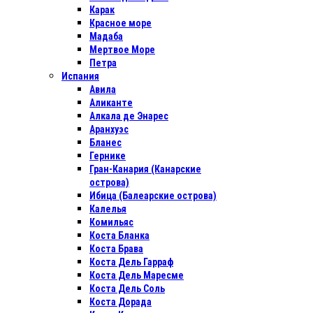
Карак
Красное море
Мадаба
Мертвое Море
Петра
Испания
Авила
Аликанте
Алкала де Энарес
Аранхуэс
Бланес
Гернике
Гран-Канария (Канарские
острова)
Ибица (Балеарские острова)
Калелья
Комильяс
Коста Бланка
Коста Брава
Коста Дель Гарраф
Коста Дель Маресме
Коста Дель Соль
Коста Дорада