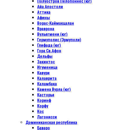
Полуостров Пелопоннес (юг)
Айа Апостоли
Аттика
Афины
Ворас-Каймакцалан
Враврона
Вульягмени (юг)
Гермуполис (Эрмуполи)
Глифада (юг)
Гора Св.Афон
Дельфы
Закинтос
Игуменица
Кавури
Калаврита
Каламбака
Камена Вурла (юг)
Касторья
Коринф
Корфу
Кос
Лагонисси
Доминиканская республика
Баваро