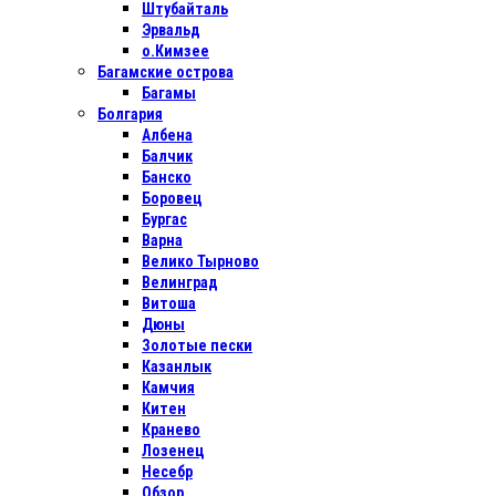
Штубайталь
Эрвальд
о.Кимзее
Багамские острова
Багамы
Болгария
Албена
Балчик
Банско
Боровец
Бургас
Варна
Велико Тырново
Велинград
Витоша
Дюны
Золотые пески
Казанлык
Камчия
Китен
Кранево
Лозенец
Несебр
Обзор