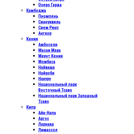
Озеро Гарда
Камбоджа
Пномпень
Сиануквиль
Сием Риап
Ангкор
Кения
Амбосели
Масаи Мара
Маунт Кения
Момбаса
Найваша
Найроби
Накуру
Национальный парк
Восточный Тсаво
Национальный парк Западный
Тсаво
Кипр
Айя-Напа
Аргос
Ларнака
Лимассол