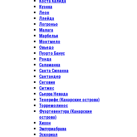
Коста Калида
Куэнка
Леон
Ллейда
Логроньо
Малага
Марбелья
Монтмело
Овьедо
Пуэрто Банус
Ронда
Саламанка
Санта Сюзанна
Сантандер
Сеговия
Ситжес
Сьерра Невада
Тенерифе (Канарские острова)
Торремолинос
Фуэртевентура (Канарские
острова)
Хихон
Эмпуриабрава
Эскориал