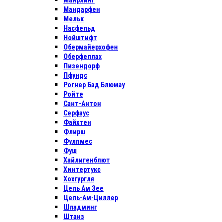
Майрлинг
Мандарфен
Мельк
Насфельд
Нойштифт
Обермайерхофен
Оберфеллах
Пизендорф
Пфундс
Рогнер Бад Блюмау
Ройте
Сант-Антон
Серфаус
Файхтен
Флирш
Фулпмес
Фуш
Хайлигенблют
Хинтертукс
Хохгургля
Цель Ам Зее
Цель-Ам-Циллер
Шладминг
Штанз