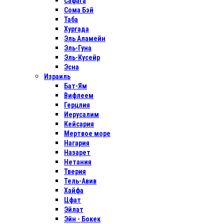
Сафага
Сома Бэй
Таба
Хургада
Эль Аламейн
Эль-Гуна
Эль-Кусейр
Эсна
Израиль
Бат-Ям
Вифлеем
Герцлия
Иерусалим
Кейсария
Мертвое море
Нагария
Назарет
Нетания
Тверия
Тель-Авив
Хайфа
Цфат
Эйлат
Эйн - Бокек