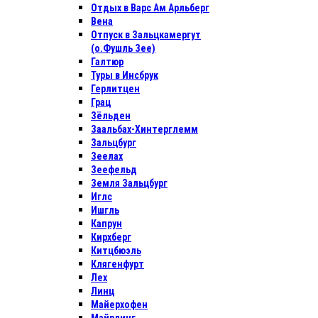
Отдых в Варс Ам Арльберг
Вена
Отпуск в Зальцкамергут
(о.Фушль Зее)
Галтюр
Туры в Инсбрук
Герлитцен
Грац
Зёльден
Заальбах-Хинтерглемм
Зальцбург
Зеелах
Зеефельд
Земля Зальцбург
Иглс
Ишгль
Капрун
Кирхберг
Китцбюэль
Клягенфурт
Лех
Линц
Майерхофен