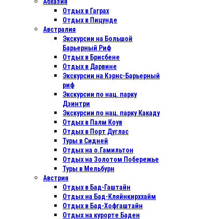
Абхазия
Отдых в Гаграх
Отдых в Пицунде
Австралия
Экскурсии на Большой
Барьерный Риф
Отдых в Бриcбене
Отдых в Дарвине
Экскурсии на Кэрнс-Барьерный
риф
Экскурсии по нац. парку
Дэинтри
Экскурсии по нац. парку Какаду
Отдых в Палм Коув
Отдых в Порт Дуглас
Туры в Сидней
Отдых на о.Гамильтон
Отдых на Золотом Побережье
Туры в Мельбурн
Австрия
Отдых в Бад-Гаштайн
Отдых на Бад-Кляйнкирххайм
Отдых в Бад-Хофгаштайн
Отдых на курорте Баден