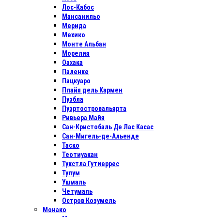
Лос-Кабос
Мансанильо
Мерида
Мехико
Монте Альбан
Морелия
Оахака
Паленке
Пацкуаро
Плайя дель Кармен
Пуэбла
Пуэртостровальярта
Ривьера Майя
Сан-Кристобаль Де Лас Касас
Сан-Мигель-де-Альенде
Таско
Теотиуакан
Тукстла Гутиеррес
Тулум
Ушмаль
Четумаль
Остров Козумель
Монако