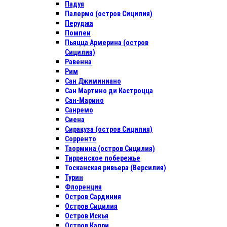
Падуя
Палермо (остров Сицилия)
Перуджа
Помпеи
Пьяцца Армерина (остров
Сицилия)
Равенна
Рим
Сан Джиминиано
Сан Мартино ди Кастроцца
Сан-Марино
Санремо
Сиена
Сиракуза (остров Сицилия)
Сорренто
Таормина (остров Сицилия)
Тирренское побережье
Тосканская ривьера (Версилия)
Турин
Флоренция
Остров Сардиния
Остров Сицилия
Остров Искья
Остров Капри