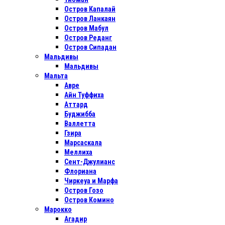
Остров Капалай
Остров Ланкаян
Остров Мабул
Остров Реданг
Остров Сипадан
Мальдивы
Мальдивы
Мальта
Авре
Айн Туффиха
Аттард
Буджибба
Валлетта
Гзира
Марсаскала
Меллиха
Сент-Джулианс
Флориана
Чиркеуа и Марфа
Остров Гозо
Остров Комино
Марокко
Агадир