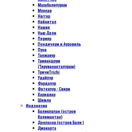
Махабалипурам
Муннар
Наггар
Найнитал
Нашик
Нью Дели
Перияр
Пондичери и Ауровиль
Пуна
Танжавур
Тривандрум
(Тируванантапурам)
ТричиTrichi
Удайпур
Фардапур
Фатехпур - Сикри
Харидвар
Шимла
Индонезия
Баликпапан (остров
Калимантан)
Денпасар (остров Бали )
Джакарта