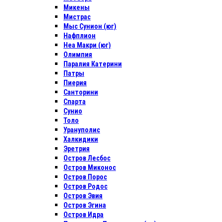
Микены
Мистрас
Мыс Сунион (юг)
Нафплион
Неа Макри (юг)
Олимпия
Паралия Катерини
Патры
Пиерия
Санторини
Спарта
Сунио
Толо
Урануполис
Халкидики
Эретрия
Остров Лесбос
Остров Миконос
Остров Порос
Остров Родос
Остров Эвия
Остров Эгина
Остров Идра