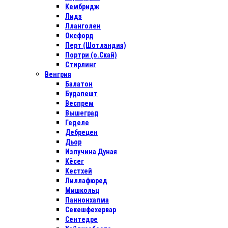
Кембридж
Лидз
Лланголен
Оксфорд
Перт (Шотландия)
Портри (о.Скай)
Стирлинг
Венгрия
Балатон
Будапешт
Веспрем
Вышеград
Геделе
Дебрецен
Дьор
Излучина Дуная
Кёсег
Кестхей
Лиллафюред
Мишкольц
Паннонхалма
Секешфехервар
Сентедре