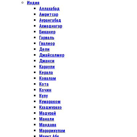
Индия
Аллахабад
Амритсар
Аурангабад
Ахмаднагар
Биканер
Гарваль
Гвалиор
Дели
Джайсалмер
Джанси
Караули
Керала
Ковалам
Кота
Кочин
Кулу
Кумараком
Кхаджурахо
Мадурай
Манали
Мандава
Марарикулам
Маунт Абу