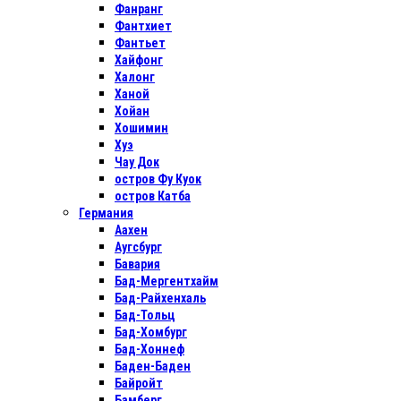
Фанранг
Фантхиет
Фантьет
Хайфонг
Халонг
Ханой
Хойан
Хошимин
Хуэ
Чау Док
остров Фу Куок
остров Катба
Германия
Аахен
Аугсбург
Бавария
Бад-Мергентхайм
Бад-Райхенхаль
Бад-Тольц
Бад-Хомбург
Бад-Хоннеф
Баден-Баден
Байройт
Бамберг