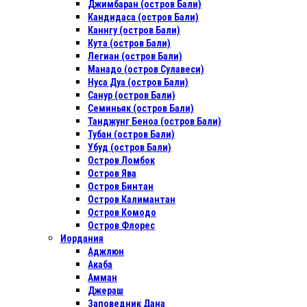
Джимбаран (остров Бали)
Кандидаса (остров Бали)
Каннгу (остров Бали)
Кута (остров Бали)
Легиан (остров Бали)
Манадо (остров Сулавеси)
Нуса Дуа (остров Бали)
Санур (остров Бали)
Семиньяк (остров Бали)
Танджунг Беноа (остров Бали)
Тубан (остров Бали)
Убуд (остров Бали)
Остров Ломбок
Остров Ява
Остров Бинтан
Остров Калимантан
Остров Комодо
Остров Флорес
Иордания
Аджлюн
Акаба
Амман
Джераш
Заповедник Дана