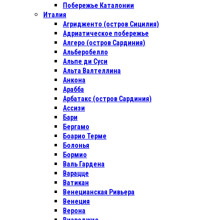
Побережье Каталонии
Италия
Агридженто (остров Сицилия)
Адриатическое побережье
Алгеро (остров Сардиния)
Альберобелло
Альпе ди Суси
Альта Валтеллина
Анкона
Арабба
Арбатакс (остров Сардиния)
Ассизи
Бари
Бергамо
Боарио Терме
Болонья
Бормио
Валь Гардена
Варацце
Ватикан
Венецианская Ривьера
Венеция
Верона