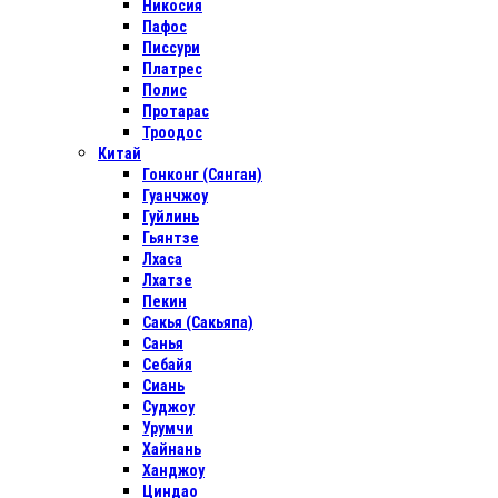
Никосия
Пафос
Писсури
Платрес
Полис
Протарас
Троодос
Китай
Гонконг (Сянган)
Гуанчжоу
Гуйлинь
Гьянтзе
Лхаса
Лхатзе
Пекин
Сакья (Сакьяпа)
Санья
Себайя
Сиань
Суджоу
Урумчи
Хайнань
Ханджоу
Циндао