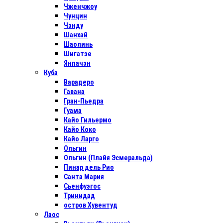
Чженчжоу
Чунцин
Чэнду
Шанхай
Шаолинь
Шигатзе
Янпачэн
Куба
Варадеро
Гавана
Гран-Пьедра
Гуама
Кайо Гильермо
Кайо Коко
Кайо Ларго
Ольгин
Ольгин (Плайя Эсмеральда)
Пинар дель Рио
Санта Мария
Сьенфуэгос
Тринидад
остров Хувентуд
Лаос