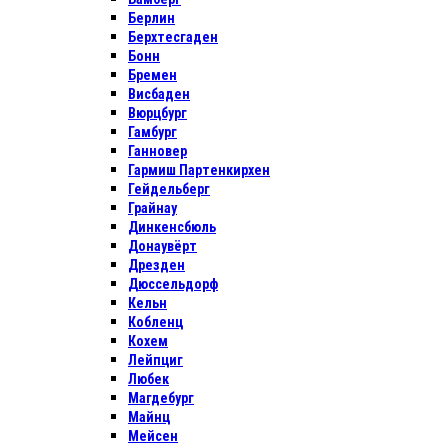
Берлин
Берхтесгаден
Бонн
Бремен
Висбаден
Вюрцбург
Гамбург
Ганновер
Гармиш Партенкирхен
Гейдельберг
Грайнау
Динкенсбюль
Донаувёрт
Дрезден
Дюссельдорф
Кельн
Кобленц
Кохем
Лейпциг
Любек
Магдебург
Майнц
Мейсен