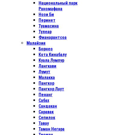
Национальный парк
Раномафана
Нози Би
Перинет
Туамасина
Тулеар
Фианарантсоа
Малайзия
Борнео
Кота Кинабалу
Куала Лумпур
Лангкави
Лумут
Малакка
Пангкор
Пангкор Лаут
Пенанг
Сабах
Сандакан
Саравак
Сепилок
Тавау
Таман Негара
Тиоман