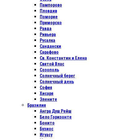
Пампорово
Пловдив
Поморие
Приморско
Равда
Ривьера
Русалка
Сандански
Сарафово
Св. Константин и Елена
Святой Влас
Созополь
Солнечный берег
Солнечный день
София
Хисаря
Элените
Бразилия
Ангра Душ Рейш
Бело Горизонте
Бонито
Бузиос
Игуасу