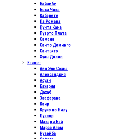
Байаибе
Бока Чика
Кабарете
Ла Романа
Пунта Кана
Пуэрто Плата
Самана
Санто Доминго
Сантьяго
Хуан Долио
Египет
Айн Эль Сохна
Александрия
Асуан
Бахария
Дахаб
Заафарана
Каир
Круиз по Нилу
Луксор
Макади Бэй
Марса Алам
Нувейба