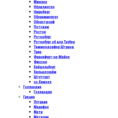
Мюнхен
Нёрдлинген
Нюрнберг
Обераммергау
Оберстдорф
Потсдам
Росток
Ротенбург
Ротенбург об дер Таубер
Тиммендорфер Штранд
Трир
Франкфурт-на-Майне
Фюссен
Хайдельберг
Хильдесхайм
Штутгарт
оз.Химзее
Голландия
Голландия
Греция
Лутраки
Марафон
Мати
Метеора