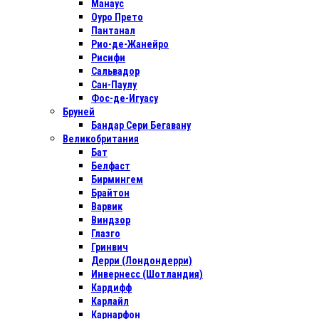
Манаус
Оуро Прето
Пантанал
Рио-де-Жанейро
Рисифи
Сальвадор
Сан-Паулу
Фос-де-Игуасу
Бруней
Бандар Сери Бегавану
Великобритания
Бат
Белфаст
Бирмингем
Брайтон
Варвик
Виндзор
Глазго
Гринвич
Дерри (Лондондерри)
Инвернесс (Шотландия)
Кардифф
Карлайл
Карнарфон