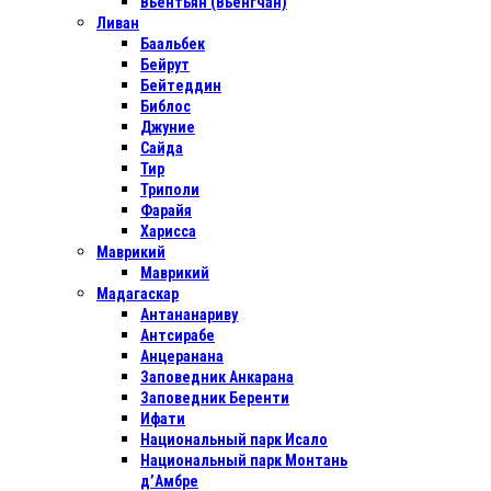
Вьентьян (Вьенгчан)
Ливан
Баальбек
Бейрут
Бейтеддин
Библос
Джуние
Сайда
Тир
Триполи
Фарайя
Харисса
Маврикий
Маврикий
Мадагаскар
Антананариву
Антсирабе
Анцеранана
Заповедник Анкарана
Заповедник Беренти
Ифати
Национальный парк Исало
Национальный парк Монтань
д’Амбре