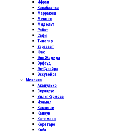
Ифран
Касабланка
Марракеш
Мекнес
Мидельт
Рабат
Сафи
Тинегир
Уарзазат
Фес
Эль Жадида
Эрфауд
Эс-Сувэйра
Эссувейра
Мексика
Акапулько
Веракрус
Вилья-Эрмоса
Изамал
Кампече
Канкун
Катемако
Керетаро
Коба