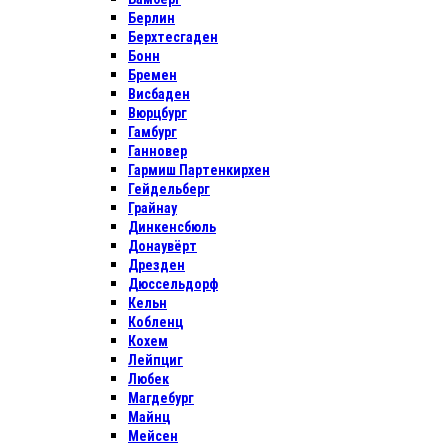
Берлин
Берхтесгаден
Бонн
Бремен
Висбаден
Вюрцбург
Гамбург
Ганновер
Гармиш Партенкирхен
Гейдельберг
Грайнау
Динкенсбюль
Донаувёрт
Дрезден
Дюссельдорф
Кельн
Кобленц
Кохем
Лейпциг
Любек
Магдебург
Майнц
Мейсен