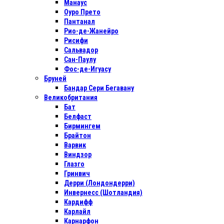
Манаус
Оуро Прето
Пантанал
Рио-де-Жанейро
Рисифи
Сальвадор
Сан-Паулу
Фос-де-Игуасу
Бруней
Бандар Сери Бегавану
Великобритания
Бат
Белфаст
Бирмингем
Брайтон
Варвик
Виндзор
Глазго
Гринвич
Дерри (Лондондерри)
Инвернесс (Шотландия)
Кардифф
Карлайл
Карнарфон