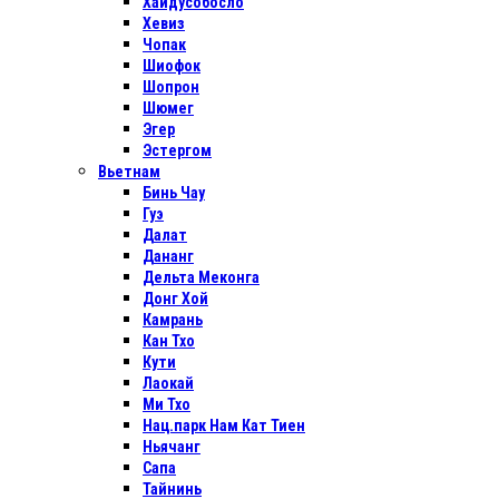
Хайдусобосло
Хевиз
Чопак
Шиофок
Шопрон
Шюмег
Эгер
Эстергом
Вьетнам
Бинь Чау
Гуэ
Далат
Дананг
Дельта Меконга
Донг Хой
Камрань
Кан Тхо
Кути
Лаокай
Ми Тхо
Нац.парк Нам Кат Тиен
Ньячанг
Сапа
Тайнинь