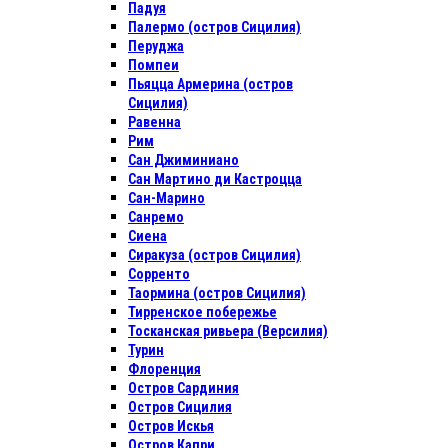
Падуя
Палермо (остров Сицилия)
Перуджа
Помпеи
Пьяцца Армерина (остров
Сицилия)
Равенна
Рим
Сан Джиминиано
Сан Мартино ди Кастроцца
Сан-Марино
Санремо
Сиена
Сиракуза (остров Сицилия)
Сорренто
Таормина (остров Сицилия)
Тирренское побережье
Тосканская ривьера (Версилия)
Турин
Флоренция
Остров Сардиния
Остров Сицилия
Остров Искья
Остров Капри