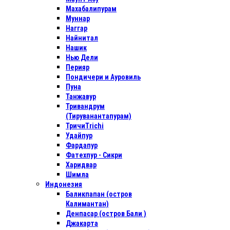
Махабалипурам
Муннар
Наггар
Найнитал
Нашик
Нью Дели
Перияр
Пондичери и Ауровиль
Пуна
Танжавур
Тривандрум
(Тируванантапурам)
ТричиTrichi
Удайпур
Фардапур
Фатехпур - Сикри
Харидвар
Шимла
Индонезия
Баликпапан (остров
Калимантан)
Денпасар (остров Бали )
Джакарта