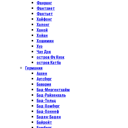
Фанранг
Фантхиет
Фантьет
Хайфонг
Халонг
Ханой
Хойан
Хошимин
Хуэ
Чау Док
остров Фу Куок
остров Катба
Германия
Аахен
Аугсбург
Бавария
Бад-Мергентхайм
Бад-Райхенхаль
Бад-Тольц
Бад-Хомбург
Бад-Хоннеф
Баден-Баден
Байройт
Бамберг