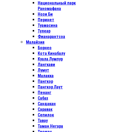
Национальный парк
Раномафана
Нози Би
Перинет
Туамасина
Тулеар
Фианарантсоа
Малайзия
Борнео
Кота Кинабалу
Куала Лумпур
Лангкави
Лумут
Малакка
Пангкор
Пангкор Лаут
Пенанг
Сабах
Сандакан
Саравак
Сепилок
Тавау
Таман Негара
Тиоман