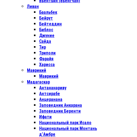
Вьентьян (Вьенгчан)
Ливан
Баальбек
Бейрут
Бейтеддин
Библос
Джуние
Сайда
Тир
Триполи
Фарайя
Харисса
Маврикий
Маврикий
Мадагаскар
Антананариву
Антсирабе
Анцеранана
Заповедник Анкарана
Заповедник Беренти
Ифати
Национальный парк Исало
Национальный парк Монтань
д’Амбре