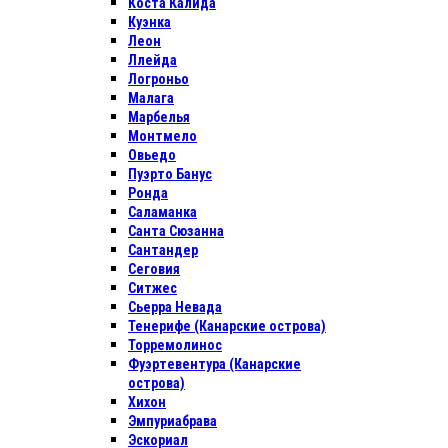
Коста Калида
Куэнка
Леон
Ллейда
Логроньо
Малага
Марбелья
Монтмело
Овьедо
Пуэрто Банус
Ронда
Саламанка
Санта Сюзанна
Сантандер
Сеговия
Ситжес
Сьерра Невада
Тенерифе (Канарские острова)
Торремолинос
Фуэртевентура (Канарские
острова)
Хихон
Эмпуриабрава
Эскориал