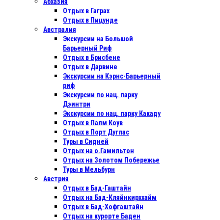
Абхазия
Отдых в Гаграх
Отдых в Пицунде
Австралия
Экскурсии на Большой
Барьерный Риф
Отдых в Бриcбене
Отдых в Дарвине
Экскурсии на Кэрнс-Барьерный
риф
Экскурсии по нац. парку
Дэинтри
Экскурсии по нац. парку Какаду
Отдых в Палм Коув
Отдых в Порт Дуглас
Туры в Сидней
Отдых на о.Гамильтон
Отдых на Золотом Побережье
Туры в Мельбурн
Австрия
Отдых в Бад-Гаштайн
Отдых на Бад-Кляйнкирххайм
Отдых в Бад-Хофгаштайн
Отдых на курорте Баден