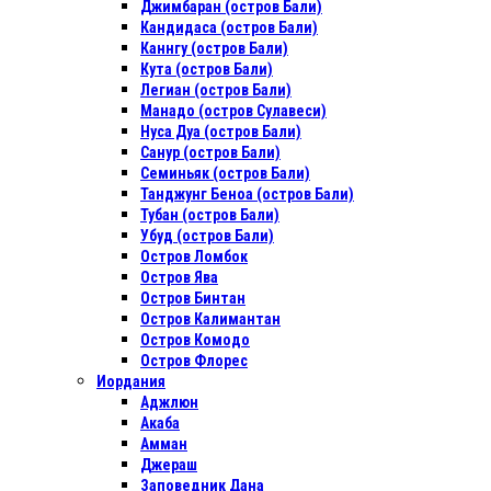
Джимбаран (остров Бали)
Кандидаса (остров Бали)
Каннгу (остров Бали)
Кута (остров Бали)
Легиан (остров Бали)
Манадо (остров Сулавеси)
Нуса Дуа (остров Бали)
Санур (остров Бали)
Семиньяк (остров Бали)
Танджунг Беноа (остров Бали)
Тубан (остров Бали)
Убуд (остров Бали)
Остров Ломбок
Остров Ява
Остров Бинтан
Остров Калимантан
Остров Комодо
Остров Флорес
Иордания
Аджлюн
Акаба
Амман
Джераш
Заповедник Дана