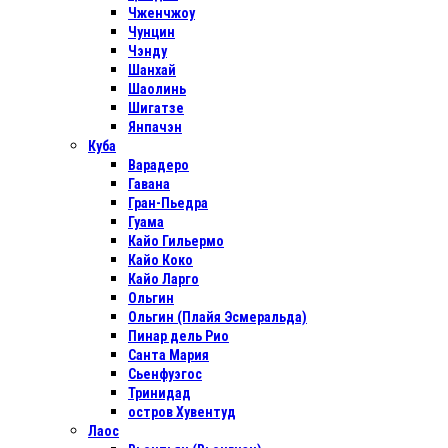
Чженчжоу
Чунцин
Чэнду
Шанхай
Шаолинь
Шигатзе
Янпачэн
Куба
Варадеро
Гавана
Гран-Пьедра
Гуама
Кайо Гильермо
Кайо Коко
Кайо Ларго
Ольгин
Ольгин (Плайя Эсмеральда)
Пинар дель Рио
Санта Мария
Сьенфуэгос
Тринидад
остров Хувентуд
Лаос