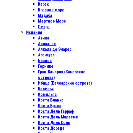
Карак
Красное море
Мадаба
Мертвое Море
Петра
Испания
Авила
Аликанте
Алкала де Энарес
Аранхуэс
Бланес
Гернике
Гран-Канария (Канарские
острова)
Ибица (Балеарские острова)
Калелья
Комильяс
Коста Бланка
Коста Брава
Коста Дель Гарраф
Коста Дель Маресме
Коста Дель Соль
Коста Дорада