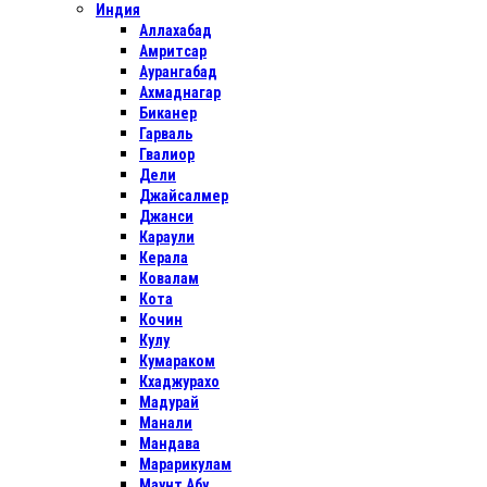
Индия
Аллахабад
Амритсар
Аурангабад
Ахмаднагар
Биканер
Гарваль
Гвалиор
Дели
Джайсалмер
Джанси
Караули
Керала
Ковалам
Кота
Кочин
Кулу
Кумараком
Кхаджурахо
Мадурай
Манали
Мандава
Марарикулам
Маунт Абу