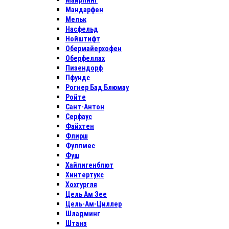
Майрлинг
Мандарфен
Мельк
Насфельд
Нойштифт
Обермайерхофен
Оберфеллах
Пизендорф
Пфундс
Рогнер Бад Блюмау
Ройте
Сант-Антон
Серфаус
Файхтен
Флирш
Фулпмес
Фуш
Хайлигенблют
Хинтертукс
Хохгургля
Цель Ам Зее
Цель-Ам-Циллер
Шладминг
Штанз