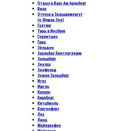
Отдых в Варс Ам Арльберг
Вена
Отпуск в Зальцкамергут
(о.Фушль Зее)
Галтюр
Туры в Инсбрук
Герлитцен
Грац
Зёльден
Заальбах-Хинтерглемм
Зальцбург
Зеелах
Зеефельд
Земля Зальцбург
Иглс
Ишгль
Капрун
Кирхберг
Китцбюэль
Клягенфурт
Лех
Линц
Майерхофен