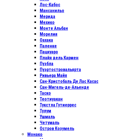
Лос-Кабос
Мансанильо
Мерида
Мехико
Монте Альбан
Морелия
Оахака
Паленке
Пацкуаро
Плайя дель Кармен
Пуэбла
Пуэртостровальярта
Ривьера Майя
Сан-Кристобаль Де Лас Касас
Сан-Мигель-де-Альенде
Таско
Теотиуакан
Тукстла Гутиеррес
Тулум
Ушмаль
Четумаль
Остров Козумель
Монако