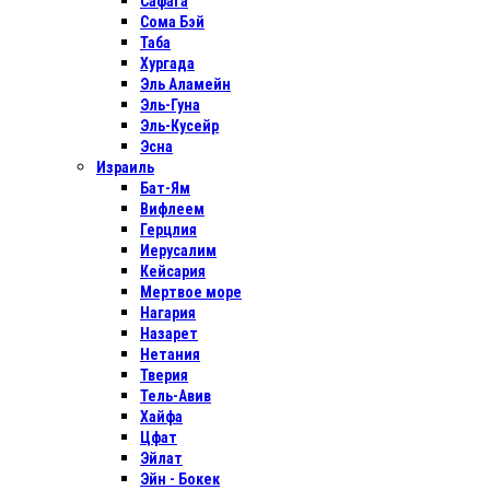
Сафага
Сома Бэй
Таба
Хургада
Эль Аламейн
Эль-Гуна
Эль-Кусейр
Эсна
Израиль
Бат-Ям
Вифлеем
Герцлия
Иерусалим
Кейсария
Мертвое море
Нагария
Назарет
Нетания
Тверия
Тель-Авив
Хайфа
Цфат
Эйлат
Эйн - Бокек