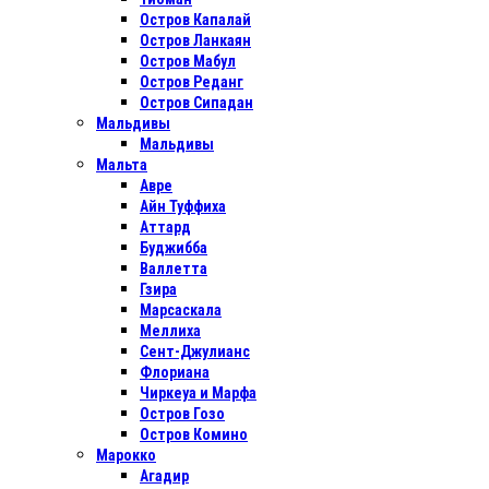
Остров Капалай
Остров Ланкаян
Остров Мабул
Остров Реданг
Остров Сипадан
Мальдивы
Мальдивы
Мальта
Авре
Айн Туффиха
Аттард
Буджибба
Валлетта
Гзира
Марсаскала
Меллиха
Сент-Джулианс
Флориана
Чиркеуа и Марфа
Остров Гозо
Остров Комино
Марокко
Агадир