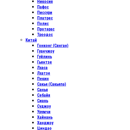
Никосия
Пафос
Писсури
Платрес
Полис
Протарас
Троодос
Китай
Гонконг (Сянган)
Гуанчжоу
Гуйлинь
Гьянтзе
Лхаса
Лхатзе
Пекин
Сакья (Сакьяпа)
Санья
Себайя
Сиань
Суджоу
Урумчи
Хайнань
Ханджоу
Циндао