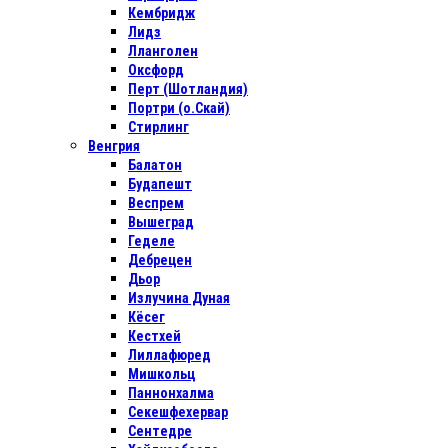
Кембридж
Лидз
Лланголен
Оксфорд
Перт (Шотландия)
Портри (о.Скай)
Стирлинг
Венгрия
Балатон
Будапешт
Веспрем
Вышеград
Геделе
Дебрецен
Дьор
Излучина Дуная
Кёсег
Кестхей
Лиллафюред
Мишкольц
Паннонхалма
Секешфехервар
Сентедре