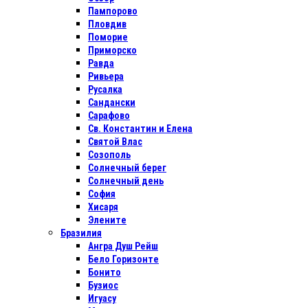
Пампорово
Пловдив
Поморие
Приморско
Равда
Ривьера
Русалка
Сандански
Сарафово
Св. Константин и Елена
Святой Влас
Созополь
Солнечный берег
Солнечный день
София
Хисаря
Элените
Бразилия
Ангра Душ Рейш
Бело Горизонте
Бонито
Бузиос
Игуасу