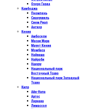
Озеро Гарда
Камбоджа
Пномпень
Сиануквиль
Сием Риап
Ангкор
Кения
Амбосели
Масаи Мара
Маунт Кения
Момбаса
Найваша
Найроби
Накуру
Национальный парк
Восточный Тсаво
Национальный парк Западный
Тсаво
Кипр
Айя-Напа
Аргос
Ларнака
Лимассол