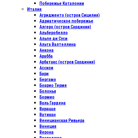
Побережье Каталонии
Италия
Агридженто (остров Сицилия)
Адриатическое побережье
Алгеро (остров Сардиния)
Альберобелло
Альпе ди Суси
Альта Валтеллина
Анкона
Арабба
Арбатакс (остров Сардиния)
Ассизи
Бари
Бергамо
Боарио Терме
Болонья
Бормио
Валь Гардена
Варацце
Ватикан
Венецианская Ривьера
Венеция
Верона