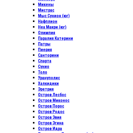
Микены
Мистрас
Мыс Сунион (юг)
Нафплион
Неа Макри (юг)
Олимпия
Паралия Катерини
Патры
Пиерия
Санторини
Спарта
Сунио
Толо
Урануполис
Халкидики
Эретрия
Остров Лесбос
Остров Миконос
Остров Порос
Остров Родос
Остров Эвия
Остров Эгина
Остров Идра