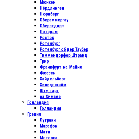
Мюнхен
Нёрдлинген
Нюрнберг
Обераммергау
Оберстдорф
Потсдам
Росток
Ротенбург
Ротенбург об дер Таубер
Тиммендорфер Штранд
Трир
Франкфурт-на-Майне
Фюссен
Хайдельберг
Хильдесхайм
Штутгарт
оз.Химзее
Голландия
Голландия
Греция
Лутраки
Марафон
Мати
Метеора