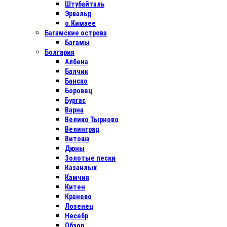
Штубайталь
Эрвальд
о.Кимзее
Багамские острова
Багамы
Болгария
Албена
Балчик
Банско
Боровец
Бургас
Варна
Велико Тырново
Велинград
Витоша
Дюны
Золотые пески
Казанлык
Камчия
Китен
Кранево
Лозенец
Несебр
Обзор