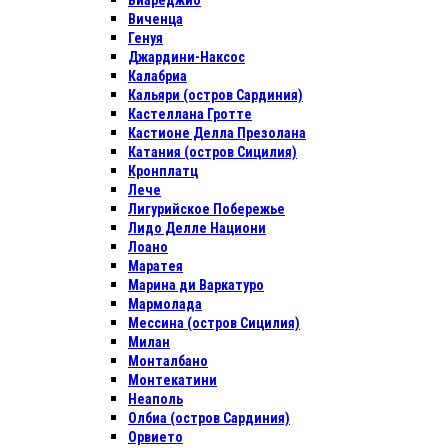
Виареджио
Виченца
Генуя
Джардини-Наксос
Калабриа
Кальяри (остров Сардиния)
Кастеллана Гротте
Кастионе Делла Презолана
Катания (остров Сицилия)
Кронплатц
Лече
Лигурийское Побережье
Лидо Делле Национи
Лоано
Маратея
Марина ди Варкатуро
Мармолада
Мессина (остров Сицилия)
Милан
Монталбано
Монтекатини
Неаполь
Олбиа (остров Сардиния)
Орвието