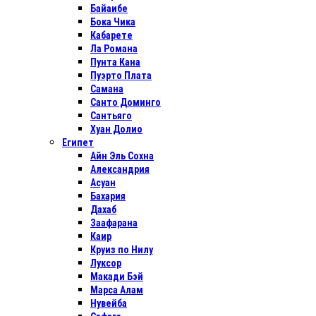
Байаибе
Бока Чика
Кабарете
Ла Романа
Пунта Кана
Пуэрто Плата
Самана
Санто Доминго
Сантьяго
Хуан Долио
Египет
Айн Эль Сохна
Александрия
Асуан
Бахария
Дахаб
Заафарана
Каир
Круиз по Нилу
Луксор
Макади Бэй
Марса Алам
Нувейба