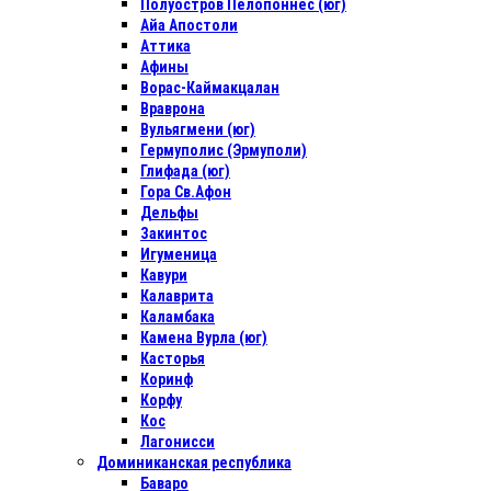
Полуостров Пелопоннес (юг)
Айа Апостоли
Аттика
Афины
Ворас-Каймакцалан
Враврона
Вульягмени (юг)
Гермуполис (Эрмуполи)
Глифада (юг)
Гора Св.Афон
Дельфы
Закинтос
Игуменица
Кавури
Калаврита
Каламбака
Камена Вурла (юг)
Касторья
Коринф
Корфу
Кос
Лагонисси
Доминиканская республика
Баваро