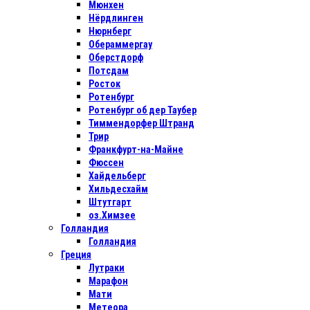
Мюнхен
Нёрдлинген
Нюрнберг
Обераммергау
Оберстдорф
Потсдам
Росток
Ротенбург
Ротенбург об дер Таубер
Тиммендорфер Штранд
Трир
Франкфурт-на-Майне
Фюссен
Хайдельберг
Хильдесхайм
Штутгарт
оз.Химзее
Голландия
Голландия
Греция
Лутраки
Марафон
Мати
Метеора