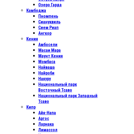
Озеро Гарда
Камбоджа
Пномпень
Сиануквиль
Сием Риап
Ангкор
Кения
Амбосели
Масаи Мара
Маунт Кения
Момбаса
Найваша
Найроби
Накуру
Национальный парк
Восточный Тсаво
Национальный парк Западный
Тсаво
Кипр
Айя-Напа
Аргос
Ларнака
Лимассол