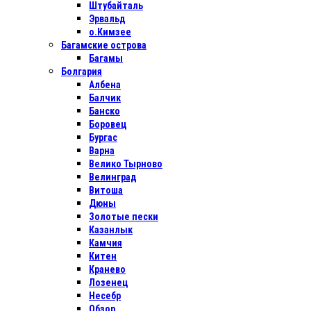
Штубайталь
Эрвальд
о.Кимзее
Багамские острова
Багамы
Болгария
Албена
Балчик
Банско
Боровец
Бургас
Варна
Велико Тырново
Велинград
Витоша
Дюны
Золотые пески
Казанлык
Камчия
Китен
Кранево
Лозенец
Несебр
Обзор