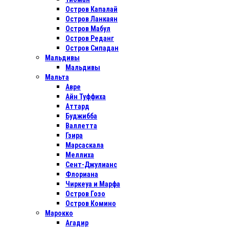
Остров Капалай
Остров Ланкаян
Остров Мабул
Остров Реданг
Остров Сипадан
Мальдивы
Мальдивы
Мальта
Авре
Айн Туффиха
Аттард
Буджибба
Валлетта
Гзира
Марсаскала
Меллиха
Сент-Джулианс
Флориана
Чиркеуа и Марфа
Остров Гозо
Остров Комино
Марокко
Агадир