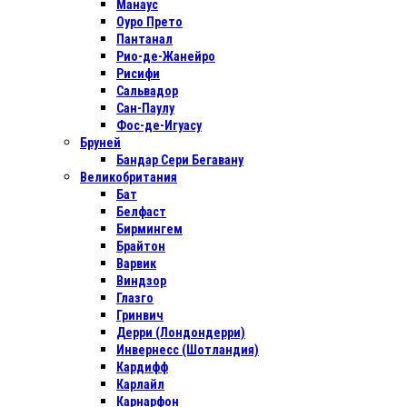
Манаус
Оуро Прето
Пантанал
Рио-де-Жанейро
Рисифи
Сальвадор
Сан-Паулу
Фос-де-Игуасу
Бруней
Бандар Сери Бегавану
Великобритания
Бат
Белфаст
Бирмингем
Брайтон
Варвик
Виндзор
Глазго
Гринвич
Дерри (Лондондерри)
Инвернесс (Шотландия)
Кардифф
Карлайл
Карнарфон