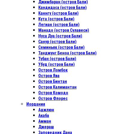
Джимбаран (остров Бали)
Кандидаса (остров Бали)
Каннгу (остров Бали)
Кута (остров Бали)
Легиан (остров Бали)
Манадо (остров Сулавеси)
Нуса Дуа (остров Бали)
Санур (остров Бали)
Семиньяк (остров Бали)
Танджунг Беноа (остров Бали)
Тубан (остров Бали)
Убуд (остров Бали)
Остров Ломбок
Остров Ява
Остров Бинтан
Остров Калимантан
Остров Комодо
Остров Флорес
Иордания
Аджлюн
Акаба
Амман
Джераш
Заповедник Дана