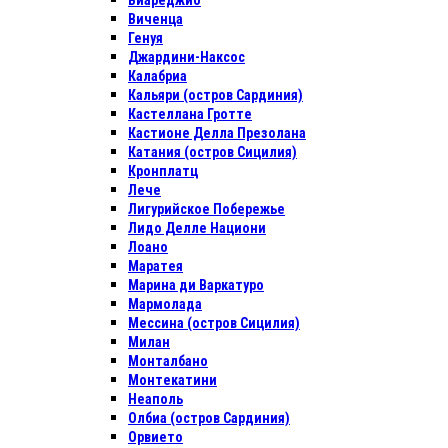
Виареджио
Виченца
Генуя
Джардини-Наксос
Калабриа
Кальяри (остров Сардиния)
Кастеллана Гротте
Кастионе Делла Презолана
Катания (остров Сицилия)
Кронплатц
Лече
Лигурийское Побережье
Лидо Делле Национи
Лоано
Маратея
Марина ди Варкатуро
Мармолада
Мессина (остров Сицилия)
Милан
Монталбано
Монтекатини
Неаполь
Олбиа (остров Сардиния)
Орвието