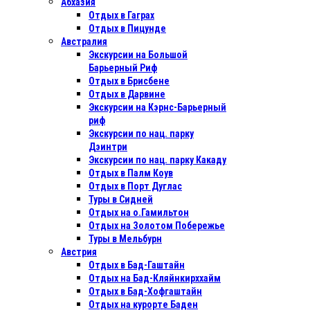
Абхазия
Отдых в Гаграх
Отдых в Пицунде
Австралия
Экскурсии на Большой
Барьерный Риф
Отдых в Бриcбене
Отдых в Дарвине
Экскурсии на Кэрнс-Барьерный
риф
Экскурсии по нац. парку
Дэинтри
Экскурсии по нац. парку Какаду
Отдых в Палм Коув
Отдых в Порт Дуглас
Туры в Сидней
Отдых на о.Гамильтон
Отдых на Золотом Побережье
Туры в Мельбурн
Австрия
Отдых в Бад-Гаштайн
Отдых на Бад-Кляйнкирххайм
Отдых в Бад-Хофгаштайн
Отдых на курорте Баден