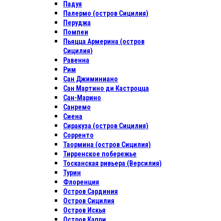
Падуя
Палермо (остров Сицилия)
Перуджа
Помпеи
Пьяцца Армерина (остров
Сицилия)
Равенна
Рим
Сан Джиминиано
Сан Мартино ди Кастроцца
Сан-Марино
Санремо
Сиена
Сиракуза (остров Сицилия)
Сорренто
Таормина (остров Сицилия)
Тирренское побережье
Тосканская ривьера (Версилия)
Турин
Флоренция
Остров Сардиния
Остров Сицилия
Остров Искья
Остров Капри