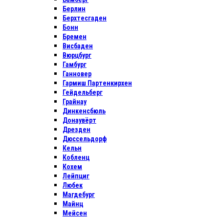
Берлин
Берхтесгаден
Бонн
Бремен
Висбаден
Вюрцбург
Гамбург
Ганновер
Гармиш Партенкирхен
Гейдельберг
Грайнау
Динкенсбюль
Донаувёрт
Дрезден
Дюссельдорф
Кельн
Кобленц
Кохем
Лейпциг
Любек
Магдебург
Майнц
Мейсен