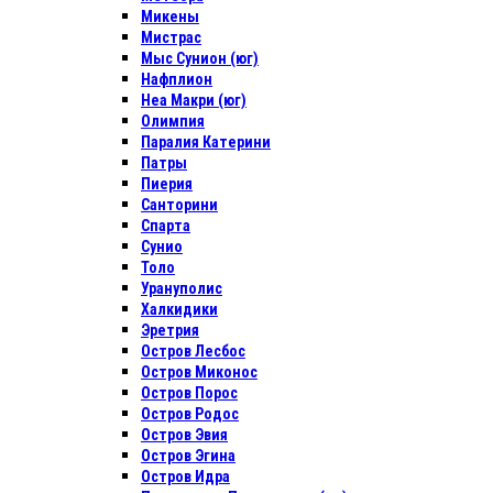
Микены
Мистрас
Мыс Сунион (юг)
Нафплион
Неа Макри (юг)
Олимпия
Паралия Катерини
Патры
Пиерия
Санторини
Спарта
Сунио
Толо
Урануполис
Халкидики
Эретрия
Остров Лесбос
Остров Миконос
Остров Порос
Остров Родос
Остров Эвия
Остров Эгина
Остров Идра