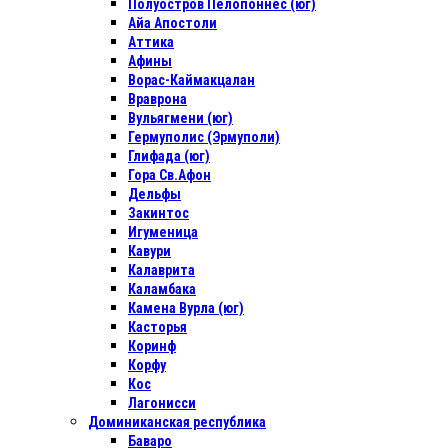
Полуостров Пелопоннес (юг)
Айа Апостоли
Аттика
Афины
Ворас-Каймакцалан
Враврона
Вульягмени (юг)
Гермуполис (Эрмуполи)
Глифада (юг)
Гора Св.Афон
Дельфы
Закинтос
Игуменица
Кавури
Калаврита
Каламбака
Камена Вурла (юг)
Касторья
Коринф
Корфу
Кос
Лагонисси
Доминиканская республика
Баваро