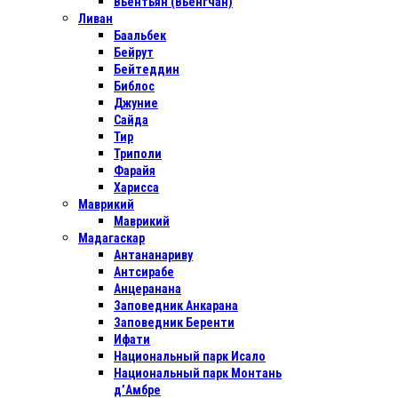
Вьентьян (Вьенгчан)
Ливан
Баальбек
Бейрут
Бейтеддин
Библос
Джуние
Сайда
Тир
Триполи
Фарайя
Харисса
Маврикий
Маврикий
Мадагаскар
Антананариву
Антсирабе
Анцеранана
Заповедник Анкарана
Заповедник Беренти
Ифати
Национальный парк Исало
Национальный парк Монтань
д’Амбре