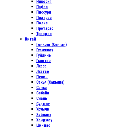
Никосия
Пафос
Писсури
Платрес
Полис
Протарас
Троодос
Китай
Гонконг (Сянган)
Гуанчжоу
Гуйлинь
Гьянтзе
Лхаса
Лхатзе
Пекин
Сакья (Сакьяпа)
Санья
Себайя
Сиань
Суджоу
Урумчи
Хайнань
Ханджоу
Циндао