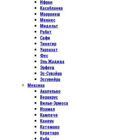
Ифран
Касабланка
Марракеш
Мекнес
Мидельт
Рабат
Сафи
Тинегир
Уарзазат
Фес
Эль Жадида
Эрфауд
Эс-Сувэйра
Эссувейра
Мексика
Акапулько
Веракрус
Вилья-Эрмоса
Изамал
Кампече
Канкун
Катемако
Керетаро
Коба