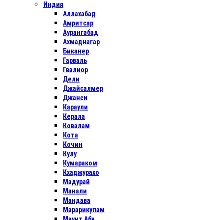
Индия
Аллахабад
Амритсар
Аурангабад
Ахмаднагар
Биканер
Гарваль
Гвалиор
Дели
Джайсалмер
Джанси
Караули
Керала
Ковалам
Кота
Кочин
Кулу
Кумараком
Кхаджурахо
Мадурай
Манали
Мандава
Марарикулам
Маунт Абу