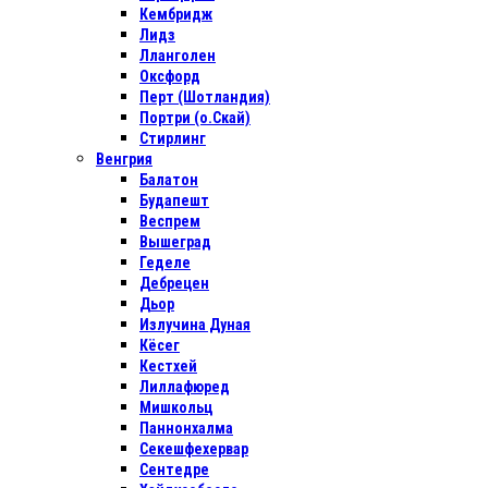
Кембридж
Лидз
Лланголен
Оксфорд
Перт (Шотландия)
Портри (о.Скай)
Стирлинг
Венгрия
Балатон
Будапешт
Веспрем
Вышеград
Геделе
Дебрецен
Дьор
Излучина Дуная
Кёсег
Кестхей
Лиллафюред
Мишкольц
Паннонхалма
Секешфехервар
Сентедре