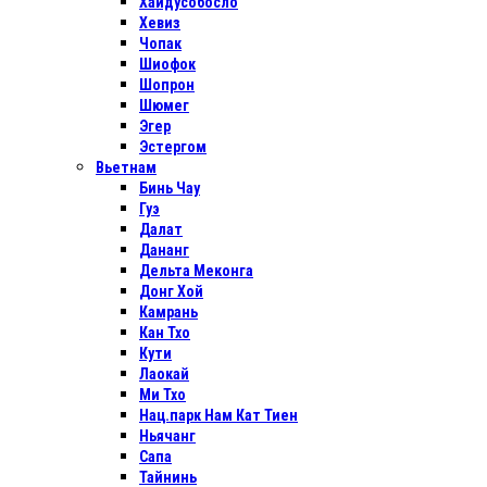
Хайдусобосло
Хевиз
Чопак
Шиофок
Шопрон
Шюмег
Эгер
Эстергом
Вьетнам
Бинь Чау
Гуэ
Далат
Дананг
Дельта Меконга
Донг Хой
Камрань
Кан Тхо
Кути
Лаокай
Ми Тхо
Нац.парк Нам Кат Тиен
Ньячанг
Сапа
Тайнинь