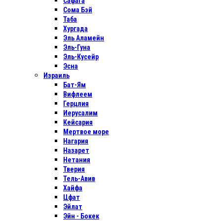
Сафага
Сома Бэй
Таба
Хургада
Эль Аламейн
Эль-Гуна
Эль-Кусейр
Эсна
Израиль
Бат-Ям
Вифлеем
Герцлия
Иерусалим
Кейсария
Мертвое море
Нагария
Назарет
Нетания
Тверия
Тель-Авив
Хайфа
Цфат
Эйлат
Эйн - Бокек