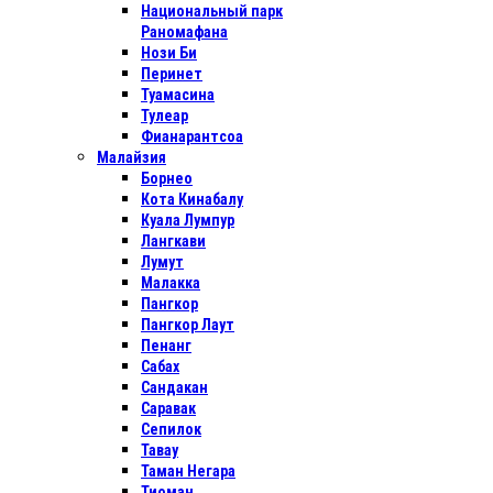
Национальный парк
Раномафана
Нози Би
Перинет
Туамасина
Тулеар
Фианарантсоа
Малайзия
Борнео
Кота Кинабалу
Куала Лумпур
Лангкави
Лумут
Малакка
Пангкор
Пангкор Лаут
Пенанг
Сабах
Сандакан
Саравак
Сепилок
Тавау
Таман Негара
Тиоман