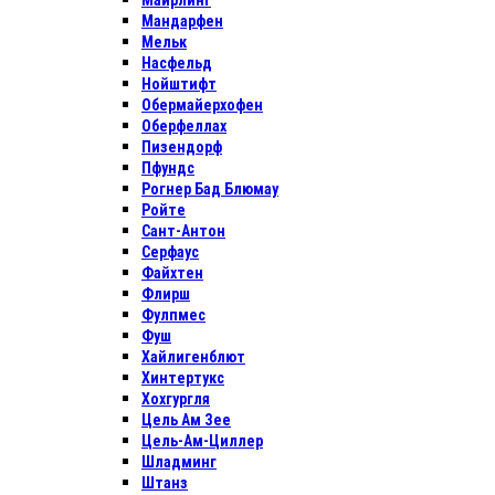
Майрлинг
Мандарфен
Мельк
Насфельд
Нойштифт
Обермайерхофен
Оберфеллах
Пизендорф
Пфундс
Рогнер Бад Блюмау
Ройте
Сант-Антон
Серфаус
Файхтен
Флирш
Фулпмес
Фуш
Хайлигенблют
Хинтертукс
Хохгургля
Цель Ам Зее
Цель-Ам-Циллер
Шладминг
Штанз