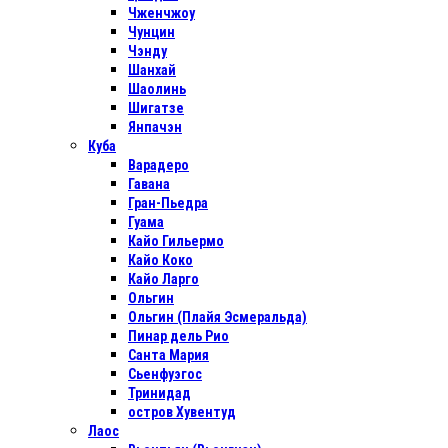
Чженчжоу
Чунцин
Чэнду
Шанхай
Шаолинь
Шигатзе
Янпачэн
Куба
Варадеро
Гавана
Гран-Пьедра
Гуама
Кайо Гильермо
Кайо Коко
Кайо Ларго
Ольгин
Ольгин (Плайя Эсмеральда)
Пинар дель Рио
Санта Мария
Сьенфуэгос
Тринидад
остров Хувентуд
Лаос