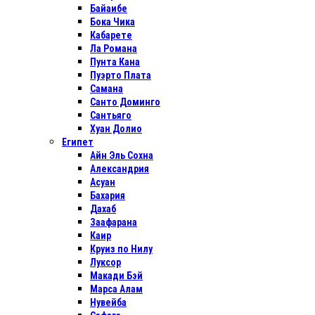
Байаибе
Бока Чика
Кабарете
Ла Романа
Пунта Кана
Пуэрто Плата
Самана
Санто Доминго
Сантьяго
Хуан Долио
Египет
Айн Эль Сохна
Александрия
Асуан
Бахария
Дахаб
Заафарана
Каир
Круиз по Нилу
Луксор
Макади Бэй
Марса Алам
Нувейба