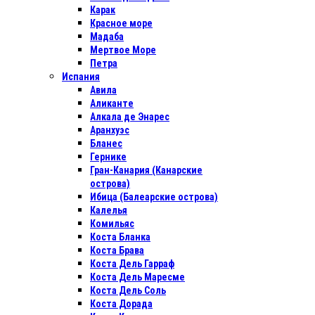
Карак
Красное море
Мадаба
Мертвое Море
Петра
Испания
Авила
Аликанте
Алкала де Энарес
Аранхуэс
Бланес
Гернике
Гран-Канария (Канарские
острова)
Ибица (Балеарские острова)
Калелья
Комильяс
Коста Бланка
Коста Брава
Коста Дель Гарраф
Коста Дель Маресме
Коста Дель Соль
Коста Дорада