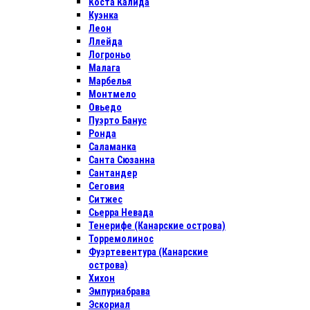
Коста Калида
Куэнка
Леон
Ллейда
Логроньо
Малага
Марбелья
Монтмело
Овьедо
Пуэрто Банус
Ронда
Саламанка
Санта Сюзанна
Сантандер
Сеговия
Ситжес
Сьерра Невада
Тенерифе (Канарские острова)
Торремолинос
Фуэртевентура (Канарские
острова)
Хихон
Эмпуриабрава
Эскориал