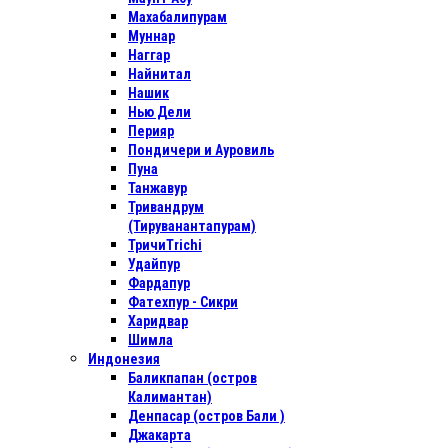
Махабалипурам
Муннар
Наггар
Найнитал
Нашик
Нью Дели
Перияр
Пондичери и Ауровиль
Пуна
Танжавур
Тривандрум
(Тируванантапурам)
ТричиTrichi
Удайпур
Фардапур
Фатехпур - Сикри
Харидвар
Шимла
Индонезия
Баликпапан (остров
Калимантан)
Денпасар (остров Бали )
Джакарта