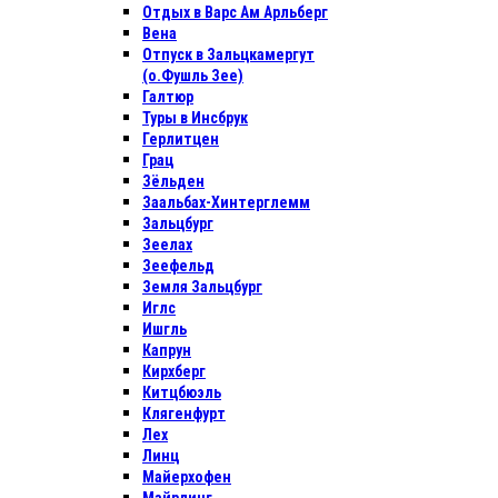
Отдых в Варс Ам Арльберг
Вена
Отпуск в Зальцкамергут
(о.Фушль Зее)
Галтюр
Туры в Инсбрук
Герлитцен
Грац
Зёльден
Заальбах-Хинтерглемм
Зальцбург
Зеелах
Зеефельд
Земля Зальцбург
Иглс
Ишгль
Капрун
Кирхберг
Китцбюэль
Клягенфурт
Лех
Линц
Майерхофен