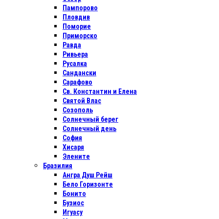
Пампорово
Пловдив
Поморие
Приморско
Равда
Ривьера
Русалка
Сандански
Сарафово
Св. Константин и Елена
Святой Влас
Созополь
Солнечный берег
Солнечный день
София
Хисаря
Элените
Бразилия
Ангра Душ Рейш
Бело Горизонте
Бонито
Бузиос
Игуасу