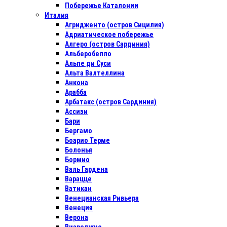
Побережье Каталонии
Италия
Агридженто (остров Сицилия)
Адриатическое побережье
Алгеро (остров Сардиния)
Альберобелло
Альпе ди Суси
Альта Валтеллина
Анкона
Арабба
Арбатакс (остров Сардиния)
Ассизи
Бари
Бергамо
Боарио Терме
Болонья
Бормио
Валь Гардена
Варацце
Ватикан
Венецианская Ривьера
Венеция
Верона