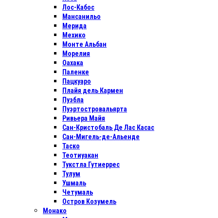
Лос-Кабос
Мансанильо
Мерида
Мехико
Монте Альбан
Морелия
Оахака
Паленке
Пацкуаро
Плайя дель Кармен
Пуэбла
Пуэртостровальярта
Ривьера Майя
Сан-Кристобаль Де Лас Касас
Сан-Мигель-де-Альенде
Таско
Теотиуакан
Тукстла Гутиеррес
Тулум
Ушмаль
Четумаль
Остров Козумель
Монако