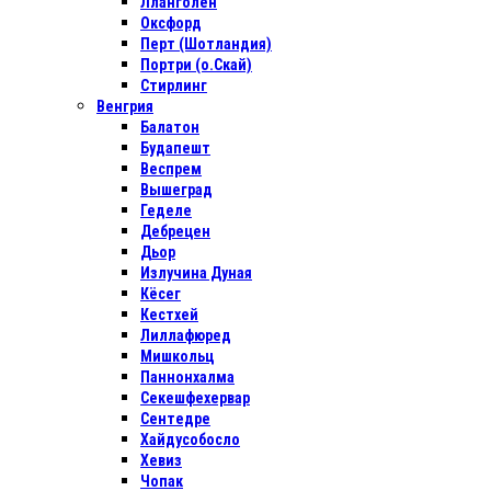
Лланголен
Оксфорд
Перт (Шотландия)
Портри (о.Скай)
Стирлинг
Венгрия
Балатон
Будапешт
Веспрем
Вышеград
Геделе
Дебрецен
Дьор
Излучина Дуная
Кёсег
Кестхей
Лиллафюред
Мишкольц
Паннонхалма
Секешфехервар
Сентедре
Хайдусобосло
Хевиз
Чопак