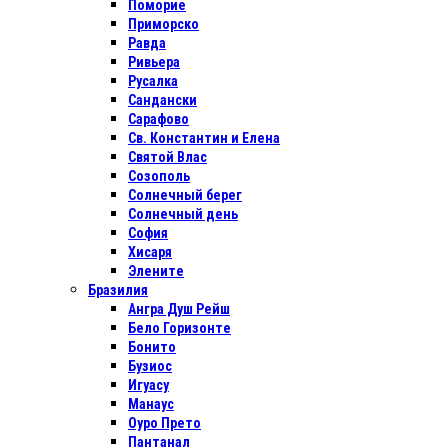
Поморие
Приморско
Равда
Ривьера
Русалка
Сандански
Сарафово
Св. Константин и Елена
Святой Влас
Созополь
Солнечный берег
Солнечный день
София
Хисаря
Элените
Бразилия
Ангра Душ Рейш
Бело Горизонте
Бонито
Бузиос
Игуасу
Манаус
Оуро Прето
Пантанал