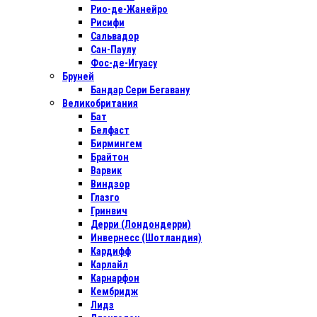
Рио-де-Жанейро
Рисифи
Сальвадор
Сан-Паулу
Фос-де-Игуасу
Бруней
Бандар Сери Бегавану
Великобритания
Бат
Белфаст
Бирмингем
Брайтон
Варвик
Виндзор
Глазго
Гринвич
Дерри (Лондондерри)
Инвернесс (Шотландия)
Кардифф
Карлайл
Карнарфон
Кембридж
Лидз