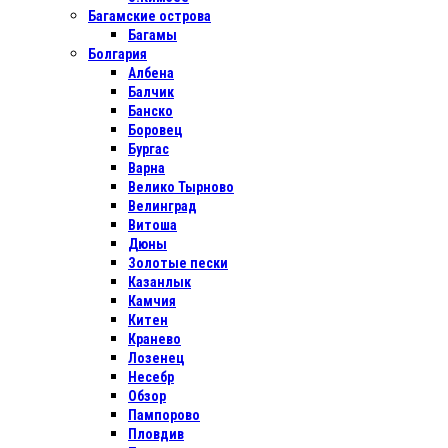
Багамские острова
Багамы
Болгария
Албена
Балчик
Банско
Боровец
Бургас
Варна
Велико Тырново
Велинград
Витоша
Дюны
Золотые пески
Казанлык
Камчия
Китен
Кранево
Лозенец
Несебр
Обзор
Пампорово
Пловдив