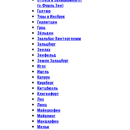
Отпуск в Зальцкамергут
(о.Фушль Зее)
Галтюр
Туры в Инсбрук
Герлитцен
Грац
Зёльден
Заальбах-Хинтерглемм
Зальцбург
Зеелах
Зеефельд
Земля Зальцбург
Иглс
Ишгль
Капрун
Кирхберг
Китцбюэль
Клягенфурт
Лех
Линц
Майерхофен
Майрлинг
Мандарфен
Мельк