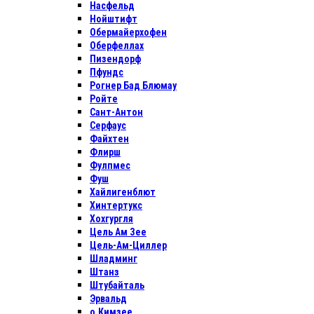
Насфельд
Нойштифт
Обермайерхофен
Оберфеллах
Пизендорф
Пфундс
Рогнер Бад Блюмау
Ройте
Сант-Антон
Серфаус
Файхтен
Флирш
Фулпмес
Фуш
Хайлигенблют
Хинтертукс
Хохгургля
Цель Ам Зее
Цель-Ам-Циллер
Шладминг
Штанз
Штубайталь
Эрвальд
о.Кимзее