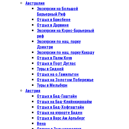
Австралия
Экскурсии на Большой
Барьерный Риф
Отдых в Бриcбене
Отдых в Дарвине
Экскурсии на Кэрнс-Барьерный
риф
Экскурсии по нац. парку
Дэинтри
Экскурсии по нац. парку Какаду
Отдых в Палм Коув
Отдых в Порт Дуглас
Туры в Сидней
Отдых на о.Гамильтон
Отдых на Золотом Побережье
Туры в Мельбурн
Австрия
Отдых в Бад-Гаштайн
Отдых на Бад-Кляйнкирххайм
Отдых в Бад-Хофгаштайн
Отдых на курорте Баден
Отдых в Варс Ам Арльберг
Вена