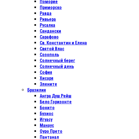
Поморие
Приморско
Равда
Ривьера
Русалка
Сандански
Сарафово
Св. Константин и Елена
Святой Влас
Созополь
Солнечный берег
Солнечный день
София
Хисаря
Элените
Бразилия
Ангра Душ Рейш
Бело Горизонте
Бонито
Бузиос
Игуасу
Манаус
Оуро Прето
Пантанал