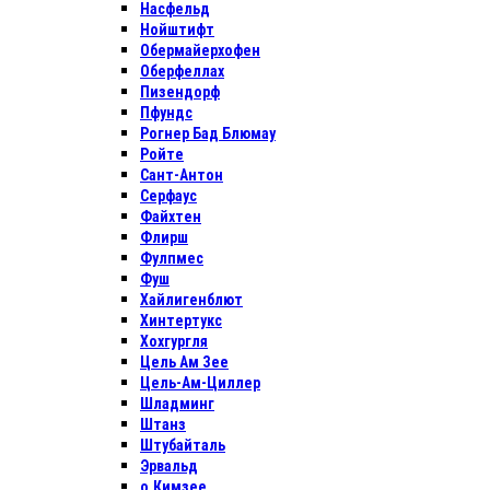
Насфельд
Нойштифт
Обермайерхофен
Оберфеллах
Пизендорф
Пфундс
Рогнер Бад Блюмау
Ройте
Сант-Антон
Серфаус
Файхтен
Флирш
Фулпмес
Фуш
Хайлигенблют
Хинтертукс
Хохгургля
Цель Ам Зее
Цель-Ам-Циллер
Шладминг
Штанз
Штубайталь
Эрвальд
о.Кимзее