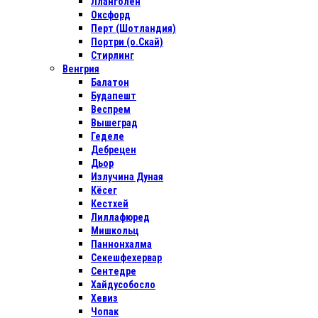
Лланголен
Оксфорд
Перт (Шотландия)
Портри (о.Скай)
Стирлинг
Венгрия
Балатон
Будапешт
Веспрем
Вышеград
Геделе
Дебрецен
Дьор
Излучина Дуная
Кёсег
Кестхей
Лиллафюред
Мишкольц
Паннонхалма
Секешфехервар
Сентедре
Хайдусобосло
Хевиз
Чопак