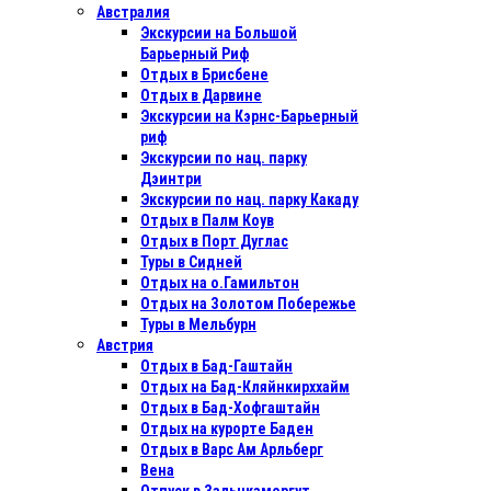
Австралия
Экскурсии на Большой
Барьерный Риф
Отдых в Бриcбене
Отдых в Дарвине
Экскурсии на Кэрнс-Барьерный
риф
Экскурсии по нац. парку
Дэинтри
Экскурсии по нац. парку Какаду
Отдых в Палм Коув
Отдых в Порт Дуглас
Туры в Сидней
Отдых на о.Гамильтон
Отдых на Золотом Побережье
Туры в Мельбурн
Австрия
Отдых в Бад-Гаштайн
Отдых на Бад-Кляйнкирххайм
Отдых в Бад-Хофгаштайн
Отдых на курорте Баден
Отдых в Варс Ам Арльберг
Вена