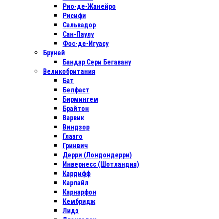
Рио-де-Жанейро
Рисифи
Сальвадор
Сан-Паулу
Фос-де-Игуасу
Бруней
Бандар Сери Бегавану
Великобритания
Бат
Белфаст
Бирмингем
Брайтон
Варвик
Виндзор
Глазго
Гринвич
Дерри (Лондондерри)
Инвернесс (Шотландия)
Кардифф
Карлайл
Карнарфон
Кембридж
Лидз