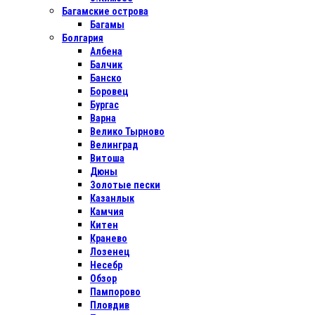
Багамские острова
Багамы
Болгария
Албена
Балчик
Банско
Боровец
Бургас
Варна
Велико Тырново
Велинград
Витоша
Дюны
Золотые пески
Казанлык
Камчия
Китен
Кранево
Лозенец
Несебр
Обзор
Пампорово
Пловдив